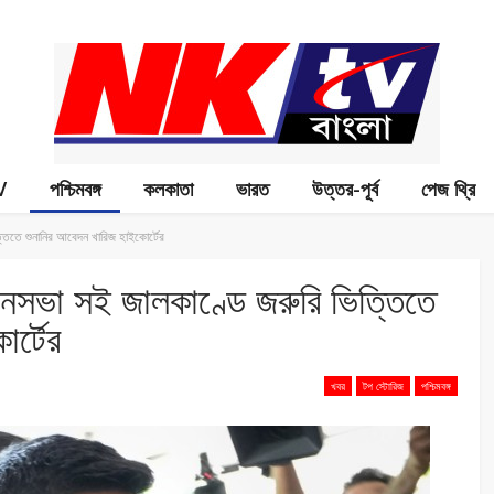
V
পশ্চিমবঙ্গ
কলকাতা
ভারত
উত্তর-পূর্ব
পেজ থ্রি
তিতে শুনানির আবেদন খারিজ হাইকোর্টের
নসভা সই জালকাণ্ডে জরুরি ভিত্তিতে
র্টের
খবর
টপ স্টোরিজ
পশ্চিমবঙ্গ