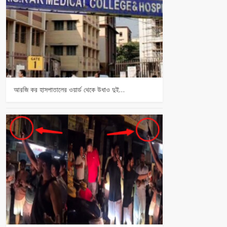
আরজি কর হাসপাতালের ওয়ার্ড থেকে উধাও দুই…