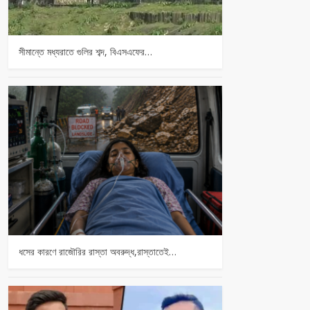
সীমান্তে মধ্যরাতে গুলির শব্দ, বিএসএফের…
ধসের কারণে রাজৌরির রাস্তা অবরুদ্ধ,রাস্তাতেই…