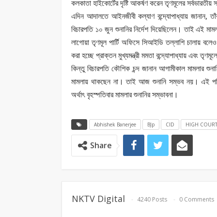
কলকাতা হাইকোর্টের দৃষ্টি আকর্ষণ করেন তৃণমূলের সর্বভারতীয় 
এদিন আদালতে আইনজীবী কল্যাণ বন্দ্যোপাধ্যায় জানান, তাঁ
বিচারপতি ১০ জুন শুনানির নির্দেশ দিয়েছিলেন। তাই এই মামলার দ
লাগোয়া তৃণমূল পার্টি অফিসে সিআইডি তল্লাশি চালায় বলেও 
করা হচ্ছে প্রাক্তন মুখ্যমন্ত্রী মমতা বন্দ্যোপাধ্যায় এবং তৃণম
কিন্তু বিচারপতি কৌশিক চন্দ জানান আগামীকাল মামলার শু
মামলায় থাকছেন না। তাই আজ শুনানি সম্ভব নয়। এই পরিস
অর্থাৎ বৃহস্পতিবার মামলার শুনানির সম্ভাবনা।
Abhishek Banerjee
BJp
CID
HIGH COUR
Share
NKTV Digital
4240 Posts
0 Comments