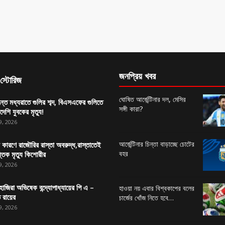
জনপ্রিয় খবর
স্টোরিজ
ঘোষিত আর্জেন্টিনার দল, মেসির
ন্তে মধ্যরাতে গুলির শব্দ, বিএসএফের গুলিতে
সঙ্গী কারা?
দেশি যুবকের মৃত্যু!
9, 2026
আর্জেন্টিনার চিন্তা বাড়াচ্ছে চোটের
 কারণে রাজৌরির রাস্তা অবরুদ্ধ,রাস্তাতেই
বহর
ন্তিক মৃত্যু কিশোরীর
9, 2026
াজিরা অভিষেক বন্দ্যোপাধ্যায়ের পি এ –
হাওয়া নয় এবার বিশ্বকাপের বলের
 রায়ের
চার্জের খোঁজ নিতে হবে…
9, 2026