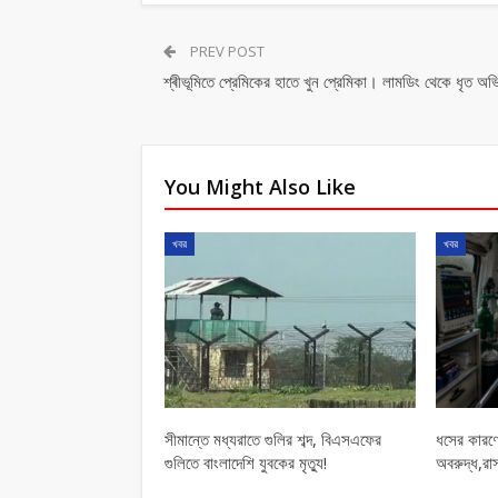
PREV POST
শ্ৰীভূমিতে প্রেমিকের হাতে খুন প্রেমিকা। লামডিং থেকে ধৃত অভ
You Might Also Like
খবর
খবর
সীমান্তে মধ্যরাতে গুলির শব্দ, বিএসএফের
ধসের কারণে
গুলিতে বাংলাদেশি যুবকের মৃত্যু!
অবরুদ্ধ,রাস