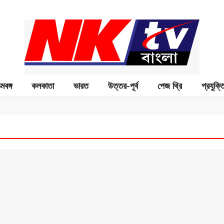
িমবঙ্গ
কলকাতা
ভারত
উত্তর-পূর্ব
পেজ থ্রি
প্রযুক্ত