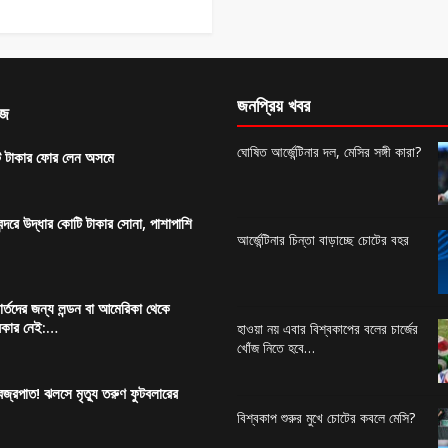
জনপ্রিয় খবর
িজ
ঘোষিত আর্জেন্টিনার দল, মেসির সঙ্গী কারা?
 টাকার ফোর লেন অসমে
ন্দরে উদ্ধার কোটি টাকার সোনা, পাশাপাশি
আর্জেন্টিনার চিন্তা বাড়াচ্ছে চোটের বহর
র্তদের জন্য লন্ডন বা আমেরিকা থেকে
দরকার নেই:…
হাওয়া নয় এবার বিশ্বকাপের বলের চার্জের
খোঁজ নিতে হবে…
বজ্রপাত! ঝলসে মৃত্যু তরুণ ফুটবলারের
বিশ্বকাপ শুরুর মুখে চোটের কবলে মেসি?