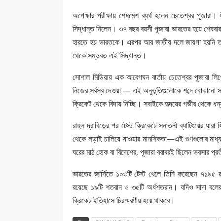
অপেক্ষার পরীক্ষায় শেষমেশ ব্যর্থ হলেন চেতেশ্বর পূজারা।
সিদ্ধান্ত নিলেন। ৩৭ বছর বয়সী পূজারা ভারতের হয়ে শেষবার 
হারতে হয় ভারতকে। এরপর আর জাতীয় দলে জায়গা হয়নি তার
থেকে সম্ভবত এই সিদ্ধান্ত।
সোশাল মিডিয়ায় এক আবেগঘন বার্তায় চেতেশ্বর পূজারা লিখে
নিজের সর্বস্ব দেওয়া — এই অনুভূতিগুলোকে শব্দে বোঝা
ক্রিকেট থেকে বিদায় নিচ্ছি। সবাইকে হৃদয়ের গভীর থেকে ধ
রাহুল দ্রাবিড়ের পর টেস্ট ক্রিকেটে সনাতনী ব্যাটিংয়ের ধার
থেকে লড়াই চালিয়ে যাওয়ার মানসিকতা—এই গুণগুলোর মাধ্য
ঘরের মাঠ হোক বা বিদেশের, পূজারা বরাবরই ছিলেন ভরসার প্
ভারতের জার্সিতে ১০৩টি টেস্ট খেলে তিনি করেছেন ৭১৯৫ 
রয়েছে ১৯টি শতরান ও ৩৫টি অর্ধশতরান। যদিও সাদা বলের ক
ক্রিকেট ইতিহাসে চিরস্মরণীয় হয়ে থাকবে।