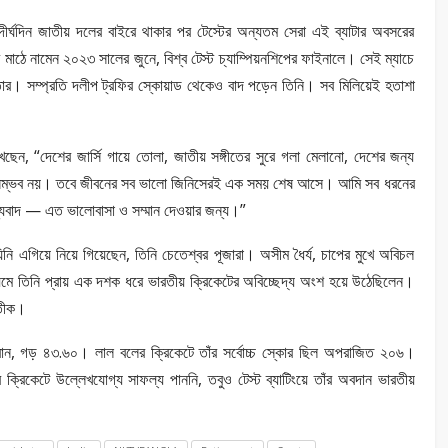
 দীর্ঘদিন জাতীয় দলের বাইরে থাকার পর টেস্টের অন্যতম সেরা এই ব্যাটার অবসরের
মাঠে নামেন ২০২৩ সালের জুনে, বিশ্ব টেস্ট চ্যাম্পিয়নশিপের ফাইনালে। সেই ম্যাচে
। সম্প্রতি দলীপ ট্রফির স্কোয়াড থেকেও বাদ পড়েন তিনি। সব মিলিয়েই হতাশা
ছেন, “দেশের জার্সি গায়ে তোলা, জাতীয় সঙ্গীতের সুরে গলা মেলানো, দেশের জন্য
নো সম্ভব নয়। তবে জীবনের সব ভালো জিনিসেরই এক সময় শেষ আসে। আমি সব ধরনের
ন্যবাদ — এত ভালোবাসা ও সম্মান দেওয়ার জন্য।”
া যিনি এগিয়ে নিয়ে গিয়েছেন, তিনি চেতেশ্বর পূজারা। অসীম ধৈর্য, চাপের মুখে অবিচল
মে তিনি প্রায় এক দশক ধরে ভারতীয় ক্রিকেটের অবিচ্ছেদ্য অংশ হয়ে উঠেছিলেন।
রতীক।
রান, গড় ৪৩.৬০। লাল বলের ক্রিকেটে তাঁর সর্বোচ্চ স্কোর ছিল অপরাজিত ২০৬।
্রিকেটে উল্লেখযোগ্য সাফল্য পাননি, তবুও টেস্ট ব্যাটিংয়ে তাঁর অবদান ভারতীয়