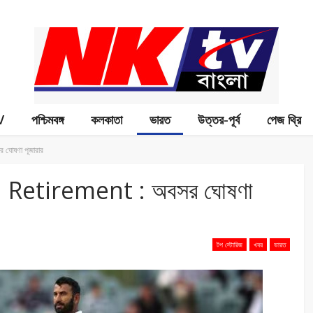
V
পশ্চিমবঙ্গ
কলকাতা
ভারত
উত্তর-পূর্ব
পেজ থ্রি
োষণা পূজারার
Retirement : অবসর ঘোষণা
টপ স্টোরিজ
খবর
ভারত