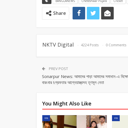
BANGLANEWS
Cheteshwar Pujara
Cricket
Share
NKTV Digital
4224 Posts
0 Comments
PREV POST
Sonarpur News: আমাদের পাড়া আমাদের সমাধান-এ বিক্ষ
বারংবার !গ্রেফতার আগ্নেয়াস্ত্রসহ তৃণমূল নেতা
You Might Also Like
খবর
খবর