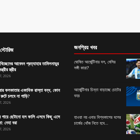
জনপ্রিয় খবর
স্টোরিজ
ঘোষিত আর্জেন্টিনার দল, মেসির
বিচ্ছেদের আবেদন প্রত্যাহার তামিলনাড়ুর
সঙ্গী কারা?
ন্ত্রীর স্ত্রীর
7, 2026
আর্জেন্টিনার চিন্তা বাড়াচ্ছে চোটের
ার কলকাতার একাধিক রাস্তা বন্ধ, কোন
বহর
রুটে চলবে না গাড়ি?
7, 2026
র গায়ে ছেটানো হল কালি এসবে কিছু এসে
হাওয়া নয় এবার বিশ্বকাপের বলের
া: নেহা বরা
চার্জের খোঁজ নিতে হবে…
7, 2026