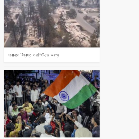
দাবানলে বিধ্বস্ত ওয়াশিংটনের অরণ্য