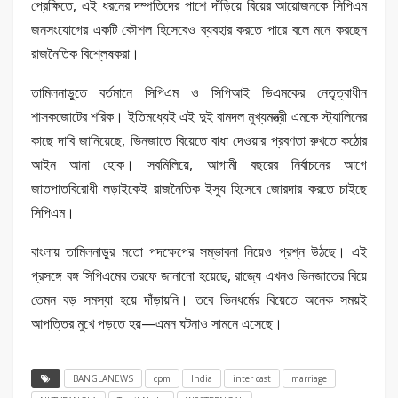
প্রেক্ষিতে, এই ধরনের দম্পতিদের পাশে দাঁড়িয়ে বিয়ের আয়োজনকে সিপিএম
জনসংযোগের একটি কৌশল হিসেবেও ব্যবহার করতে পারে বলে মনে করছেন
রাজনৈতিক বিশ্লেষকরা।
তামিলনাড়ুতে বর্তমানে সিপিএম ও সিপিআই ডিএমকের নেতৃত্বাধীন
শাসকজোটের শরিক। ইতিমধ্যেই এই দুই বামদল মুখ্যমন্ত্রী এমকে স্ট্যালিনের
কাছে দাবি জানিয়েছে, ভিনজাতে বিয়েতে বাধা দেওয়ার প্রবণতা রুখতে কঠোর
আইন আনা হোক। সবমিলিয়ে, আগামী বছরের নির্বাচনের আগে
জাতপাতবিরোধী লড়াইকেই রাজনৈতিক ইস্যু হিসেবে জোরদার করতে চাইছে
সিপিএম।
বাংলায় তামিলনাড়ুর মতো পদক্ষেপের সম্ভাবনা নিয়েও প্রশ্ন উঠছে। এই
প্রসঙ্গে বঙ্গ সিপিএমের তরফে জানানো হয়েছে, রাজ্যে এখনও ভিনজাতের বিয়ে
তেমন বড় সমস্যা হয়ে দাঁড়ায়নি। তবে ভিনধর্মের বিয়েতে অনেক সময়ই
আপত্তির মুখে পড়তে হয়—এমন ঘটনাও সামনে এসেছে।
BANGLANEWS
cpm
India
inter cast
marriage