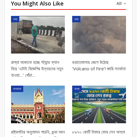
You Might Also Like
All
খবর
খবর
রাস্তা শুকোনো হচ্ছে স্ট্যান্ড ফ্যান
গুয়াতেমালায় জেগে উঠেছে
দিয়ে ‘এটাই বিজেপির উন্নয়নের নতুন
‘Volcano of Fire’! জারি সতর্কতা
হাওয়া…’ খোঁচা…
কলকাতা
অসম
রাষ্ট্রপতির অনুমোদন পায়নি, গুন্ডা দমন
৮৯৭০ কোটি টাকার ফোর লেন অসমে