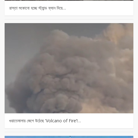
রাস্তা শুকোনো হচ্ছে স্ট্যান্ড ফ্যান দিয়ে…
গুয়াতেমালায় জেগে উঠেছে ‘Volcano of Fire’!…