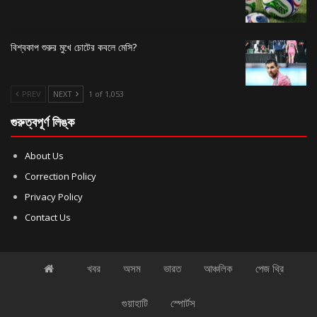
বিশ্বকাপ শুরুর মুখে চোটের কবলে মেসি?
PREV
NEXT
1 of 1,053
গুরুত্বপূর্ণ লিঙ্ক
About Us
Correction Policy
Privacy Policy
Contact Us
খবর
অসম
ভারত
আঞ্চলিক
পেজ থ্রি
গুয়াহাটি
স্পোর্টস