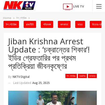
LIVE TV
Home
টপ স্টোরিজ
টপ স্টোরিজ
রাজনীতি
পশ্চিমবঙ্গ
কলকাতা
ভারত
উত্তর-পূর্ব
Jiban Krishna Arrest
Update : ‘চক্রান্তের শিকার’!
ইডির গ্রেফতারির পর প্রথম
প্রতিক্রিয়া জীবনকৃষ্ণের
টপ স্টোরিজ
আঞ্চলিক
কলকাতা
By
NKTV Digital
Last Updated
Aug 25, 2025