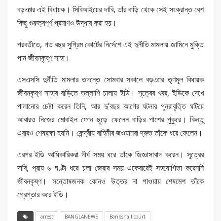
বড়ঞার এই বিধায়ক। সিবিআইয়ের দাবি, তাঁর বাড়ি থেকে সেই সংক্রান্ত বেশ
কিছু গুরুত্বপূর্ণ প্রমাণও উদ্ধার করা হয়।
পরবর্তীতে, গত বছর সুপ্রিম কোর্টের নির্দেশে এই দুর্নীতি মামলায় জামিনে মুক্তি
পান জীবনকৃষ্ণ সাহা।
এসএসসি দুর্নীতি মামলার তদন্তে সোমবার সকালে বড়ঞার তৃণমূল বিধায়ক
জীবনকৃষ্ণ সাহার বাড়িতে তল্লাশি চালায় ইডি। সূত্রের খবর, ইডিকে দেখে
পালানোর চেষ্টা করেন তিনি, আর দু’বছর আগের ঘটনার পুনরাবৃত্তি ঘটিয়ে
আবারও নিজের মোবাইল ফোন ছুড়ে ফেলেন বাড়ির পাশের পুকুরে। কিন্তু
এবারও শেষরক্ষা হয়নি। কেন্দ্রীয় বাহিনীর জওয়ানরা দ্রুত তাঁকে ধরে ফেলেন।
এরপর ইডি আধিকারিকরা দীর্ঘ সময় ধরে তাঁকে জিজ্ঞাসাবাদ করেন। সূত্রের
দাবি, প্রায় ৬ ঘণ্টা ধরে চলা জেরার সময় একেবারেই সহযোগিতা করেননি
জীবনকৃষ্ণ। সন্তোষজনক কোনও উত্তর না পাওয়ায় শেষমেশ তাঁকে
গ্রেপ্তার করে ইডি।
arrest
BANGLANEWS
Bankshall court