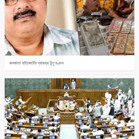
কলকাতা হাইকোর্টের দ্বারস্থ টুলু মণ্ডল