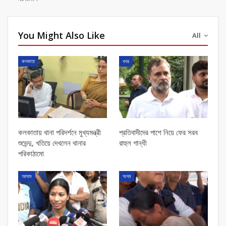
You Might Also Like
All
কলকাতা
খবর
কলকাতায় থানা পরিদর্শনে মুখ্যমন্ত্রী
প্রতিবাদীদের পাশে নিয়ে ফের সরব
শুভেন্দু, খতিয়ে দেখলেন থানার
রাহুল গান্ধী
পরিকাঠামো
আসাম
অসম