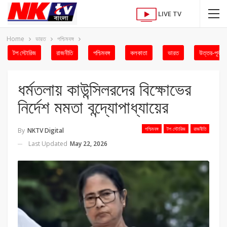
LIVE TV
Home
ভারত
পশ্চিমবঙ্গ
টপ স্টোরিজ
রাজনীতি
পশ্চিমবঙ্গ
কলকাতা
ভারত
উত্তর-পূর্ব
ধর্মতলায় কাউন্সিলরদের বিক্ষোভের
নির্দেশ মমতা বন্দ্যোপাধ্যায়ের
পশ্চিমবঙ্গ
টপ স্টোরিজ
রাজনীতি
By
NKTV Digital
Last Updated
May 22, 2026