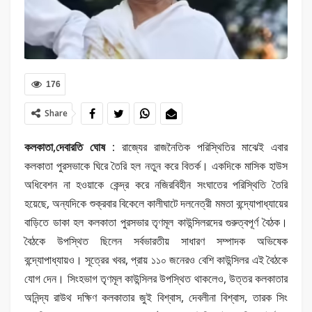
176
Share
কলকাতা,দেবারতি ঘোষ :
রাজ্যের রাজনৈতিক পরিস্থিতির মাঝেই এবার
কলকাতা পুরসভাকে ঘিরে তৈরি হল নতুন করে বিতর্ক। একদিকে মাসিক হাউস
অধিবেশন না হওয়াকে কেন্দ্র করে নজিরবিহীন সংঘাতের পরিস্থিতি তৈরি
হয়েছে, অন্যদিকে শুক্রবার বিকেলে কালীঘাটে দলনেত্রী মমতা বন্দ্যোপাধ্যায়ের
বাড়িতে ডাকা হল কলকাতা পুরসভার তৃণমূল কাউন্সিলরদের গুরুত্বপূর্ণ বৈঠক।
বৈঠকে উপস্থিত ছিলেন সর্বভারতীয় সাধারণ সম্পাদক অভিষেক
বন্দ্যোপাধ্যায়ও। সূত্রের খবর, প্রায় ১১০ জনেরও বেশি কাউন্সিলর এই বৈঠকে
যোগ দেন। সিংহভাগ তৃণমূল কাউন্সিলর উপস্থিত থাকলেও, উত্তর কলকাতার
অনিন্দ্য রাউথ দক্ষিণ কলকাতার জুই বিশ্বাস, দেবলীনা বিশ্বাস, তারক সিং