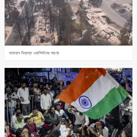
দাবানলে বিধ্বস্ত ওয়াশিংটনের অরণ্য