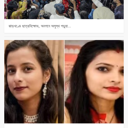
ঝাড়খণ্ডে ছাত্রবিক্ষোভ, অনশনে অসুস্থ পড়ুয়া…