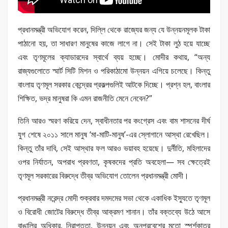
প্রধানমন্ত্রী অভিযোগ করেন, দিল্লি থেকে রাজ্যের জন্য যে উন্নয়নমূলক টাকা
পাঠানো হয়, তা সাধারণ মানুষের কাজে লাগে না। সেই টাকা লুঠ হয়ে যাচ্ছে
এবং তৃণমূলের ক্যাডারদের স্বার্থে ব্যয় হচ্ছে। মোদীর কথায়, “অন্য
রাজ্যগুলোতে স্মার্ট সিটি মিশন ও পরিকাঠামো উন্নয়ন এগিয়ে চলেছে। কিন্তু
বাংলায় তৃণমূল সরকার কেন্দ্রের প্রকল্পগুলিই আটকে দিচ্ছে। প্রশ্ন হল, বাংলার
শিক্ষিত, ভদ্র মানুষরা কি এমন রাজনীতি মেনে নেবেন?”
তিনি আরও স্মরণ করিয়ে দেন, স্বাধীনতার পর কংগ্রেস এবং বাম শাসনের দীর্ঘ
যুগ শেষে ২০১১ সালে মানুষ ‘মা-মাটি-মানুষ’-এর স্লোগানে আস্থা রেখেছিল।
কিন্তু তাঁর দাবি, সেই আস্থার ফল আরও ভয়াবহ হয়েছে। দুর্নীতি, মহিলাদের
ওপর নির্যাতন, অপরাধ প্রবণতা, কৃষকদের প্রতি অবহেলা— সব ক্ষেত্রেই
তৃণমূল সরকারের বিরুদ্ধে তীব্র অভিযোগ তোলেন প্রধানমন্ত্রী মোদী।
প্রধানমন্ত্রী নরেন্দ্র মোদী শুক্রবার দমদমের সভা থেকে একাধিক ইস্যুতে তৃণমূল
ও বিরোধী জোটের বিরুদ্ধে তীব্র আক্রমণ শানান। তাঁর বক্তব্যে উঠে আসে
বাঙালির অধিকার, নিরাপত্তা, উন্নয়ন এবং অনুপ্রবেশের মতো স্পর্শকাতর