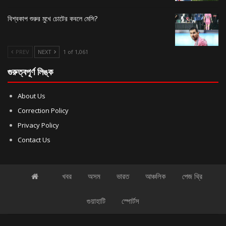
বিশ্বকাপ শুরুর মুখে চোটের কবলে মেসি?
PREV
NEXT
1 of 1,061
গুরুত্বপূর্ণ লিঙ্ক
About Us
Correction Policy
Privacy Policy
Contact Us
খবর
অসম
ভারত
আঞ্চলিক
পেজ থ্রি
গুয়াহাটি
স্পোর্টস