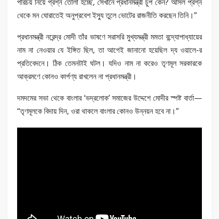
পরিচয় নিয়ে প্রশ্ন তোলা হচ্ছে, সেখানে প্রধানমন্ত্রী চুপ কেন? আসল প্রশ্ন
থেকে মন ঘোরাতেই অনুপ্রবেশ ইস্যু তুলে ভোটের রাজনীতি করছেন তিনি।”
প্রধানমন্ত্রী নরেন্দ্র মোদী তাঁর ভাষণে সরাসরি মুখ্যমন্ত্রী মমতা বন্দ্যোপাধ্যায়ের
নাম না নেওয়ার যে ইঙ্গিত ছিল, তা আগেই জানানো হয়েছিল দ্য ওয়ালে-র
প্রতিবেদনে। ঠিক তেমনটাই ঘটল। যদিও নাম না করেও তৃণমূল সরকারকে
আক্রমণে কোনও কার্পণ্য রাখলেন না প্রধানমন্ত্রী।
দমদমের সভা থেকে বাংলার ‘ভদ্রলোক’ সমাজের উদ্দেশে মোদীর স্পষ্ট বার্তা—
“তৃণমূলকে বিদায় দিন, ওরা থাকলে বাংলার কোনও উন্নয়ন হবে না।”