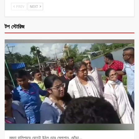
PREV
NEXT
টপ স্টোরিজ
মমতা হালিশহরে যেতেই উঠল চোর স্লোগান, ছোঁড়া…