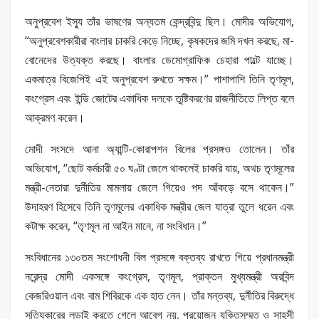
অনুপ্রবেশ ইস্যু তাঁর ভাষণের অন্যতম কেন্দ্রবিন্দু ছিল। মোদীর অভিযোগ,
“অনুপ্রবেশকারীরা বাংলার চাকরি কেড়ে নিচ্ছে, কৃষকদের জমি দখল করছে, মা-
বোনেদের উত্যক্ত করছে। বাংলার ডেমোগ্রাফিক চেহারা পাল্টে যাচ্ছে।
একমাত্র বিজেপিই এই অনুপ্রবেশ রুখতে সক্ষম।” পাশাপাশি তিনি তৃণমূল,
কংগ্রেস এবং ইন্ডি জোটের একাধিক দলকে তুষ্টিকরণের রাজনীতিতে লিপ্ত বলে
আক্রমণ করেন।
মোদী সংসদে আনা অ্যান্টি-কোরাপশন বিলের প্রসঙ্গও তোলেন। তাঁর
অভিযোগ, “ছোট কর্মচারী ৫০ ঘণ্টা জেলে থাকলেই চাকরি যায়, অথচ তৃণমূলের
মন্ত্রী-নেতারা দুর্নীতির মামলায় জেলে গিয়েও পদ আঁকড়ে বসে থাকেন।”
উদাহরণ হিসেবে তিনি তৃণমূলের একাধিক মন্ত্রীর জেল যাত্রা তুলে ধরেন এবং
কটাক্ষ করেন, “তৃণমূল না আইন মানে, না সংবিধান।”
সংবিধানের ১৩০তম সংশোধনী বিল প্রসঙ্গে বক্তব্য রাখতে গিয়ে প্রধানমন্ত্রী
নরেন্দ্র মোদী একসঙ্গে কংগ্রেস, তৃণমূল, প্রাক্তন মুখ্যমন্ত্রী অরবিন্দ
কেজরিওয়াল এবং বাম শিবিরকে এক হাত নেন। তাঁর মন্তব্য, দুর্নীতির বিরুদ্ধে
সত্যিকারের লড়াই করতে গেলে আবেগ নয়, প্রয়োজন যুক্তিসম্মত ও সাহসী