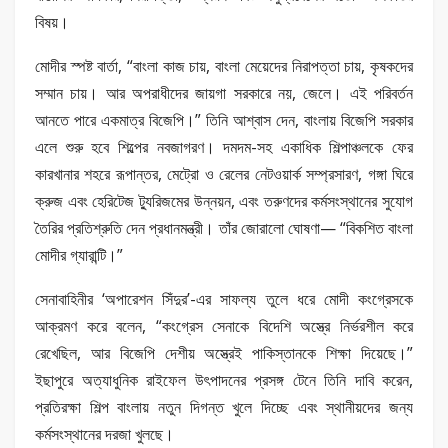
বিষয়।
মোদীর স্পষ্ট বার্তা, “বাংলা কাজ চায়, বাংলা মেয়েদের নিরাপত্তা চায়, কৃষকদের
সম্মান চায়। আর অপরাধীদের জায়গা সরকারে নয়, জেলে। এই পরিবর্তন
আনতে পারে একমাত্র বিজেপি।” তিনি আশ্বাস দেন, বাংলায় বিজেপি সরকার
এলে শুরু হবে শিল্পের নবজাগরণ। দমদম-সহ একাধিক শিল্পাঞ্চলকে ফের
কারখানার শহরে রূপান্তর, মেট্রো ও রেলের নেটওয়ার্ক সম্প্রসারণ, গঙ্গা ঘিরে
ক্রুজ এবং হেরিটেজ ট্যুরিজমের উন্নয়ন, এবং তরুণদের কর্মসংস্থানের সুযোগ
তৈরির প্রতিশ্রুতি দেন প্রধানমন্ত্রী। তাঁর জোরালো ঘোষণা— “বিকশিত বাংলা
মোদীর গ্যারান্টি।”
সেনাবাহিনীর ‘অপারেশন সিঁদুর’-এর সাফল্য তুলে ধরে মোদী কংগ্রেসকে
আক্রমণ করে বলেন, “কংগ্রেস সেনাকে বিদেশি অস্ত্রে নির্ভরশীল করে
রেখেছিল, আর বিজেপি দেশীয় অস্ত্রেই পাকিস্তানকে শিক্ষা দিয়েছে।”
ইছাপুরে অত্যাধুনিক রাইফেল উৎপাদনের প্রসঙ্গ টেনে তিনি দাবি করেন,
প্রতিরক্ষা শিল্প বাংলায় নতুন দিগন্ত খুলে দিচ্ছে এবং স্থানীয়দের জন্য
কর্মসংস্থানের দরজা খুলছে।