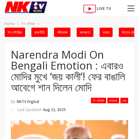
LIVE TV
Home
টপ স্টোরিজ
টপ স্টোরিজ
রাজনীতি
পশ্চিমবঙ্গ
কলকাতা
ভারত
উত্তর-পূর্ব
Narendra Modi On
Bengali Emotion : এবারও
মোদির মুখে ‘জয় কালী’! ফের বাঙালি
আবেগে শান দিলেন মোদি
টপ স্টোরিজ
কলকাতা
খবর
By
NKTV Digital
Last Updated
Aug 22, 2025