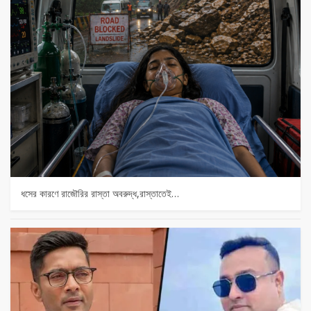
ধসের কারণে রাজৌরির রাস্তা অবরুদ্ধ,রাস্তাতেই…