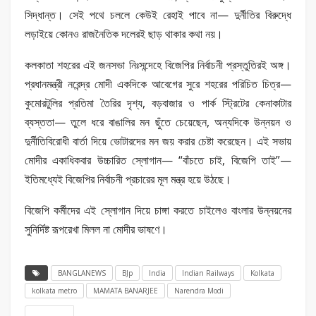
সিদ্ধান্ত। সেই পথে চললে কেউই রেহাই পাবে না— দুর্নীতির বিরুদ্ধে
লড়াইয়ে কোনও রাজনৈতিক দলেরই ছাড় থাকার কথা নয়।
কলকাতা শহরের এই জনসভা নিঃসন্দেহে বিজেপির নির্বাচনী প্রস্তুতিরই অঙ্গ।
প্রধানমন্ত্রী নরেন্দ্র মোদী একদিকে আবেগের সুরে শহরের পরিচিত চিত্র—
কুমোরটুলির প্রতিমা তৈরির দৃশ্য, বড়বাজার ও পার্ক স্ট্রিটের কেনাকাটার
ব্যস্ততা— তুলে ধরে বাঙালির মন ছুঁতে চেয়েছেন, অন্যদিকে উন্নয়ন ও
দুর্নীতিবিরোধী বার্তা দিয়ে ভোটারদের মন জয় করার চেষ্টা করেছেন। এই সভায়
মোদীর একাধিকবার উচ্চারিত স্লোগান— “বাঁচতে চাই, বিজেপি তাই”—
ইতিমধ্যেই বিজেপির নির্বাচনী প্রচারের মূল মন্ত্র হয়ে উঠছে।
বিজেপি কর্মীদের এই স্লোগান দিয়ে চাঙ্গা করতে চাইলেও বাংলার উন্নয়নের
সুনির্দিষ্ট রূপরেখা মিলল না মোদীর ভাষণে।
BANGLANEWS
BJp
India
Indian Railways
Kolkata
kolkata metro
MAMATA BANARJEE
Narendra Modi