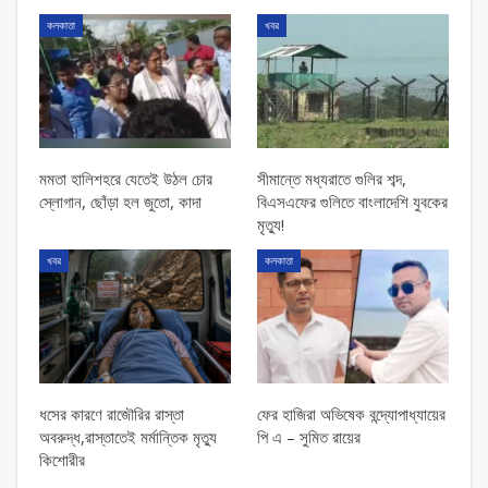
কলকাতা
খবর
মমতা হালিশহরে যেতেই উঠল চোর
সীমান্তে মধ্যরাতে গুলির শব্দ,
স্লোগান, ছোঁড়া হল জুতো, কাদা
বিএসএফের গুলিতে বাংলাদেশি যুবকের
মৃত্যু!
খবর
কলকাতা
ধসের কারণে রাজৌরির রাস্তা
ফের হাজিরা অভিষেক বন্দ্যোপাধ্যায়ের
অবরুদ্ধ,রাস্তাতেই মর্মান্তিক মৃত্যু
পি এ – সুমিত রায়ের
কিশোরীর