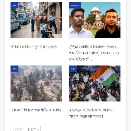
খবর
কলকাতা
পারিবারিক বিবাদে খুন বাবা ও ছেলে
সুপ্রিম কোর্টের স্থগিতাদেশ পাওয়ার
পর‌ও মিলল না স্বস্তি, রক্ষাকবচ চেয়ে
ফের হাইকোর্টে…
খবর
খবর
দাবানলে বিধ্বস্ত ওয়াশিংটনের অরণ্য
ঝাড়খণ্ডে ছাত্রবিক্ষোভ, অনশনে
অসুস্থ পড়ুয়া হাসপাতালে
PREV
NEXT