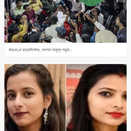
ঝাড়খণ্ডে ছাত্রবিক্ষোভ, অনশনে অসুস্থ পড়ুয়া…