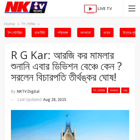
LIVE TV
Home
টপ স্টোরিজ
টপ স্টোরিজ
রাজনীতি
পশ্চিমবঙ্গ
কলকাতা
ভারত
উত্তর-পূর্ব
R G Kar: আরজি কর মামলার
শুনানি এবার ডিভিশন বেঞ্চে কেন ?
সরলেন বিচারপতি তীর্থঙ্কর ঘোষ!
টপ স্টোরিজ
কলকাতা
খবর
By
NKTV Digital
Last Updated
Aug 28, 2025