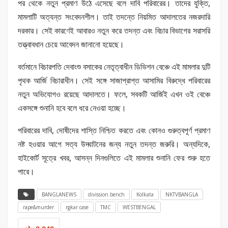
পর থেকে নতুন প্রমাণ উঠে এসেছে বলে দাবি পরিবারের। তাদের যুক্তি,
মামলাটি অত্যন্ত সংবেদনশীল। তাই তদন্তে নিয়মিত আদালতের নজরদারি
দরকার। সেই কারণেই আবারও নতুন করে তদন্ত এবং বিচার বিভাগের সরাসরি
তত্ত্বাবধান চেয়ে আবেদন জানানো হয়েছে।
বর্তমানে বিচারপতি দেবাংশু বসাকের নেতৃত্বাধীন ডিভিশন বেঞ্চে এই মামলার দুটি
পৃথক আর্জি বিচারাধীন। সেই সঙ্গে সাজাপ্রাপ্ত আসামির বিরুদ্ধে পরিবারের
নতুন অভিযোগও রয়েছে আদালতে। ফলে, সবকটি আর্জিই এখন ওই বেঞ্চে
একসঙ্গে শুনানি হবে বলে ধরে নেওয়া হচ্ছে।
পরিবারের দাবি, দোষীদের শাস্তি নিশ্চিত করতে এবং কোনও গুরুত্বপূর্ণ প্রমাণ
নষ্ট হওয়ার আগে সত্য উদ্ঘাটনের জন্য নতুন তদন্ত জরুরি। অন্যদিকে,
হাইকোর্ট সূত্রে খবর, আসন্ন দিনগুলিতে এই মামলার শুনানি ফের শুরু হতে
পারে।
BANGLANEWS
divission bench
Kolkata
NKTVBANGLA
rape&murder
rgkar case
TMC
WESTBENGAL