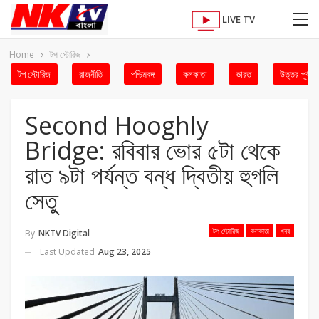
LIVE TV
Home
টপ স্টোরিজ
টপ স্টোরিজ
রাজনীতি
পশ্চিমবঙ্গ
কলকাতা
ভারত
উত্তর-পূর্ব
Second Hooghly
Bridge: রবিবার ভোর ৫টা থেকে
রাত ৯টা পর্যন্ত বন্ধ দ্বিতীয় হুগলি
সেতু
টপ স্টোরিজ
কলকাতা
খবর
By
NKTV Digital
Last Updated
Aug 23, 2025