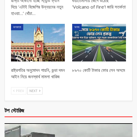
রাস্তা শুকোনো হচ্ছে স্ট্যান্ড ফ্যান
গুয়াতেমালায় জেগে উঠেছে
দিয়ে ‘এটাই বিজেপির উন্নয়নের নতুন
‘Volcano of Fire’! জারি সতর্কতা
হাওয়া…’ খোঁচা…
কলকাতা
অসম
রাষ্ট্রপতির অনুমোদন পায়নি, গুন্ডা দমন
৮৯৭০ কোটি টাকার ফোর লেন অসমে
আইন নিয়ে জনস্বার্থ মামলা খারিজ
PREV
NEXT
টপ স্টোরিজ