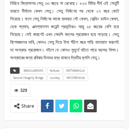
নিরিখে বিদ্যাসাগর সেতু ৩৩ বছরে পা রেখেছে। ৮২৩ মিটার দীর্ঘ এই সেতুটি
ভারতে দীর্ঘতম কেবল সেতু। সেতু নির্মাণের পর থেকে ২৭ বছর কেটে
গিয়েছে। ফলে সেতু নির্মাণের কাজে ব‍্যবহৃত স্টে কেবল, হোল্ডিং ডাউন কেবল,
ডেক স্ল‍্যাব, এক্সপ‍্যানশন জয়েন্ট প্রভৃতিরও আয়ু ২৫ বছরের বেশি হয়ে
গিয়েছে। সেই কারণেই এখন সেগুলি বদলের প্রয়োজন হয়ে পড়েছে। সেতু
বিশেষজ্ঞদের দাবি, কোনও সেতু দিয়ে টানা পঁচিশ বছর গাড়ি যাতায়াত করলেই
তা সংস্কার প্রয়োজন। নইলে যে কোনও মুহূর্তে ঘটতে পারে বড়সড় বিপদ।
সংস্কারের জন্য রবিবার দিনভর বন্ধ থাকবে দ্বিতীয় হুগলি সেতু।
BANGLANEWS
Kolkata
NKTVBANGLA
Second Hooghly Bridge
sunday
WESTBENGAL
329
Share