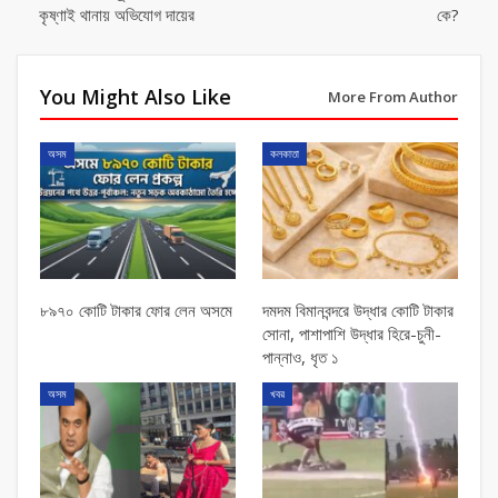
কৃষ্ণাই থানায় অভিযোগ দায়ের
কে?
You Might Also Like
More From Author
অসম
কলকাতা
৮৯৭০ কোটি টাকার ফোর লেন অসমে
দমদম বিমানবন্দরে উদ্ধার কোটি টাকার
সোনা, পাশাপাশি উদ্ধার হিরে-চুনী-
পান্নাও, ধৃত ১
অসম
খবর