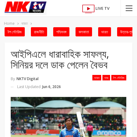
LIVE TV
Home
ভারত
টপ স্টোরিজ
রাজনীতি
পশ্চিমবঙ্গ
কলকাতা
ভারত
উত্তর-পূর্ব
আইপিএলে ধারাবাহিক সাফল্য,
সিনিয়র দলে ডাক পেলেন বৈভব
ভারত
খবর
টপ স্টোরিজ
By
NKTV Digital
Last Updated
Jun 6, 2026