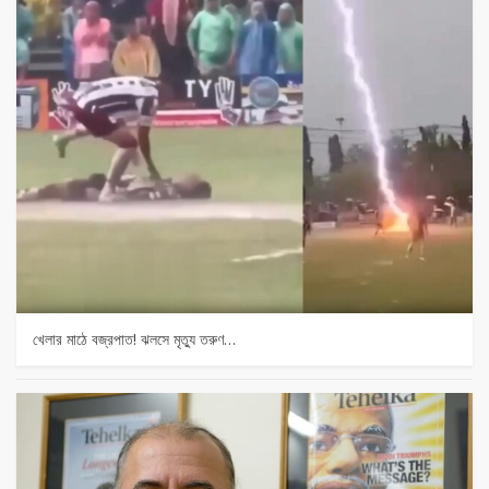
খেলার মাঠে বজ্রপাত! ঝলসে মৃত্যু তরুণ…