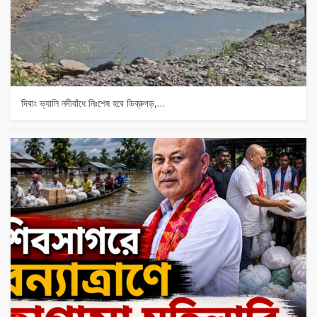
দিবাং ভ্যালি নদীবাঁধে নিঃশেষ হবে ডিব্রুগড়,…