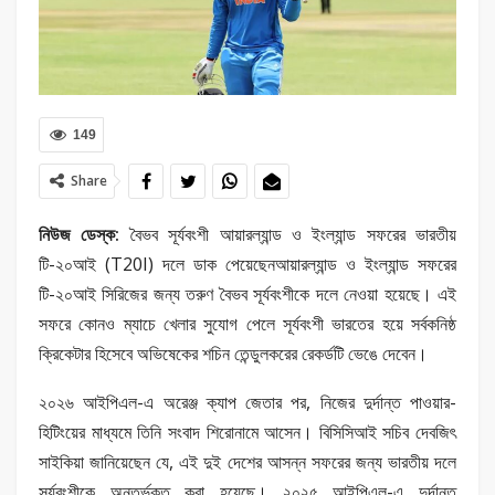
149
Share
নিউজ ডেস্ক:
বৈভব সূর্যবংশী আয়ারল্যান্ড ও ইংল্যান্ড সফরের ভারতীয়
টি-২০আই (T20I) দলে ডাক পেয়েছেনআয়ারল্যান্ড ও ইংল্যান্ড সফরের
টি-২০আই সিরিজের জন্য তরুণ বৈভব সূর্যবংশীকে দলে নেওয়া হয়েছে। এই
সফরে কোনও ম্যাচে খেলার সুযোগ পেলে সূর্যবংশী ভারতের হয়ে সর্বকনিষ্ঠ
ক্রিকেটার হিসেবে অভিষেকের শচিন তেন্ডুলকরের রেকর্ডটি ভেঙে দেবেন।
২০২৬ আইপিএল-এ অরেঞ্জ ক্যাপ জেতার পর, নিজের দুর্দান্ত পাওয়ার-
হিটিংয়ের মাধ্যমে তিনি সংবাদ শিরোনামে আসেন। বিসিসিআই সচিব দেবজিৎ
সাইকিয়া জানিয়েছেন যে, এই দুই দেশের আসন্ন সফরের জন্য ভারতীয় দলে
সূর্যবংশীকে অন্তর্ভুক্ত করা হয়েছে। ২০২৫ আইপিএল-এ দুর্দান্ত