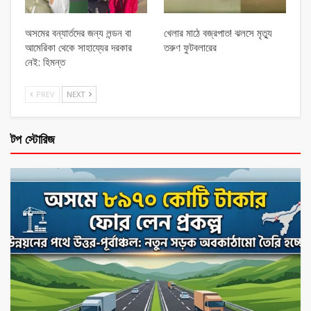
অসমের বন্যার্তদের জন্য লন্ডন বা
খেলার মাঠে বজ্রপাত! ঝলসে মৃত্যু
আমেরিকা থেকে সাহায্যের দরকার
তরুণ ফুটবলারের
নেই: হিমন্ত
PREV
NEXT
টপ স্টোরিজ