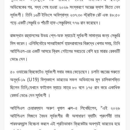
অভিষেকের পর, সদ্য শেষ হওয়া ২০২৬ সংস্করণে অরেঞ্জ ক্যাপ জিতে নেন
সূর্যবংশী। তিনি ১৬টি ইনিংসে অবিশ্বাস্য ২৩৭.৩০ স্ট্রাইক রেট এবং ৪৮.৫০
গড়ে একটি সেঞ্চুরি ও পাঁচটি হাফ-সেঞ্চুরিসহ ৭৭৬ রান করেছেন।
রাজস্থান রয়্যালসের উভয় প্লে-অফ ম্যাচেই সূর্যবংশী সামান্যর জন্য সেঞ্চুরি
মিস করেন। এলিমিনেটরে সানরাইজার্স হায়দরাবাদের বিরুদ্ধে খেলার সময়, তিনি
আইপিএল-এর একটি আসরে ক্রিস গেইলের সবচেয়ে বেশি ছয় মারার রেকর্ডটি
ভেঙে দেন।
৫০ ওভারের ক্রিকেটেও সূর্যবংশী সবার নজর কেড়েছেন। চলতি বছরের শুরুতে
অনূর্ধ্ব-১৯ (U19) বিশ্বকাপে ভারতের সফল অভিযানের মূল চালিকাশক্তি
ছিলেন তিনি,যেখানে ফাইনাল ম্যাচে মাত্র ৮০ বলে ১৭৫ রান করে একাধিক
রেকর্ড ভেঙে দেন সূর্যবংশী ।
আইপিএল চেয়ারম্যান অরুণ ধুমাল এক্স-এ লিখেছিলেন, “এই ২০২৬
আইপিএল সিজনে বৈভব সূর্যবংশীর কী অসাধারণ ব্যাটিং প্রদর্শনী! তার
পারফরম্যান্স বিবেচনা করলে এই প্রতিভাবান ক্রিকেটার অবশ্যই ভারতের হয়ে