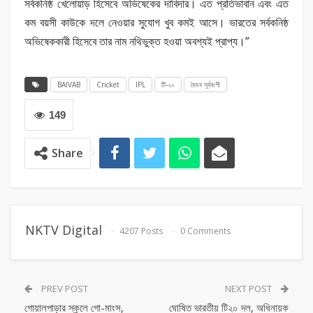
সর্বকনিষ্ঠ খেলোয়াড় হিসেবে অভিষেকের দাবিদার। এত প্রতিভাবান এবং এত
কম বয়সী কাউকে দলে নেওয়ার সুযোগ খুব কমই আসে। ভারতের সর্বকনিষ্ঠ
অভিষেককারী হিসেবে তার নাম নথিভুক্ত হওয়া অবশ্যই প্রাপ্য।”
BAIVAB
Cricket
IPL
টি-২০
বৈভব সূর্যবংশী
149
Share
NKTV Digital
4207 Posts
0 Comments
PREV POST
NEXT POST
গোয়ালপাড়ার স্কুলে গো-মাংস,
ঘোষিত ভারতীয় টি২০ দল, অধিনায়ক