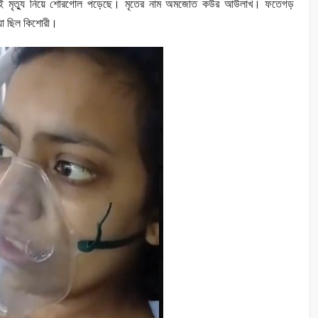
ীর এই মৃত্যু নিয়ে শোরগোল পড়েছে। মৃতের নাম অমজোত কউর আউলাখ। ফতেগড়
ুয়া ছিল কিশোরী।