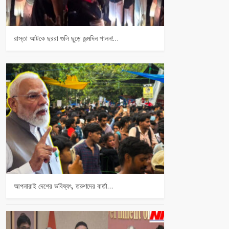
রাস্তা আটকে ছররা গুলি ছুড়ে জন্মদিন পালন!…
আপনারাই দেশের ভবিষ্যৎ, তরুণদের বার্তা…