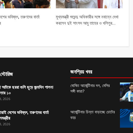
শের ভবিষ্যৎ, তরুণদের বার্তা
মুখ্যমন্ত্রী শুভেন্দু অধিকারীর সঙ্গে নবান্নে দেখা
র
করলেন দুই সাংসদ আবু তাহের ও খলিলুর…
জনপ্রিয় খবর
স্টোরিজ
ঘোষিত আর্জেন্টিনার দল, মেসির
া আটকে ছররা গুলি ছুড়ে জন্মদিন পালন!
সঙ্গী কারা?
ফতার ১০
8, 2026
আর্জেন্টিনার চিন্তা বাড়াচ্ছে চোটের
রাই দেশের ভবিষ্যৎ, তরুণদের বার্তা
বহর
নমন্ত্রীর
8, 2026