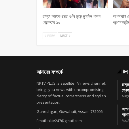
রাস্তা আটকে ছররা গুলি ছুড়ে জন্মদিন পালন!
আপনারাই দে
গ্রেফতার ১০
প্রধানমন্ত্রী
PREV
NEXT
আমাদের সম্পর্কে
টপ 
NKTV PLUS, a satellite TV news channel,
রাস্ত
brings you news with uncompromising
গ্রে
clarity of factual correctness and stylish
Aug 
presentation.
আপনা
Ganeshguri, Guwahati, Assam 781006
প্রধা
Email: nktv247@gmail.com
Aug 