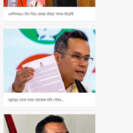
এফসিআরএ বিল নিয়ে কোমর বাঁধছে শাসক-বিরোধী
কেন্দ্রের থেকে বন্যা-প্যাকেজ দাবি গৌরব…