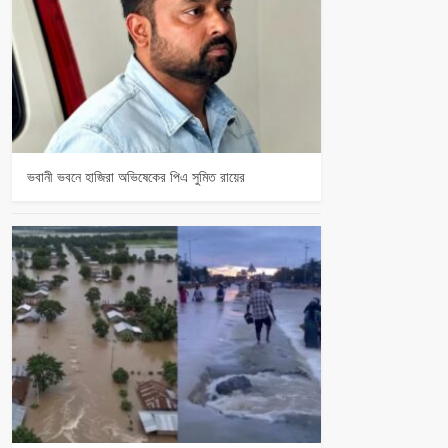
ভবানী ভবনে হাজিরা অভিষেকের পিএ সুমিত রায়ের