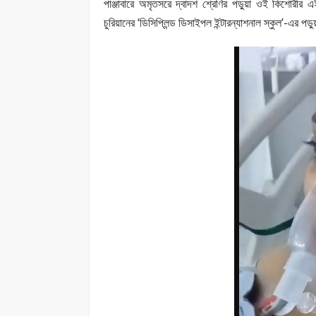
পাঞ্জাবারে অমৃতসরে দ্বাদশ শ্রেণির পড়ুয়া ওই কিশোর
চুরিয়ানের ‘ডিসিপ্লিন্ড ডিসাইপল ইন্টারন্যাশনাল স্কুল’-এর পড়