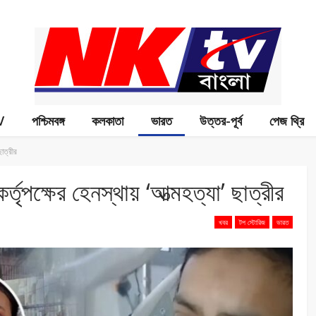
V
পশ্চিমবঙ্গ
কলকাতা
ভারত
উত্তর-পূর্ব
পেজ থ্রি
ছাত্রীর
তৃপক্ষের হেনস্থায় ‘আত্মহত্যা’ ছাত্রীর
খবর
টপ স্টোরিজ
ভারত