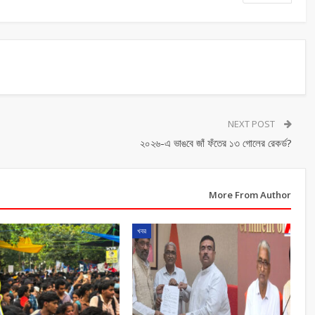
NEXT POST
২০২৬-এ ভাঙবে জাঁ ফঁতের ১৩ গোলের রেকর্ড?
More From Author
খবর