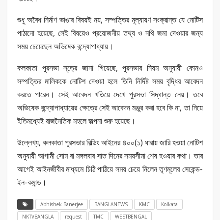
শুধু অবৈধ নির্মাণ ভাঙার বিষয়ই নয়, সম্পত্তির মূল্যায়ণ সংক্রান্ত যে নোটিস
পাঠানো হয়েছে, সেই বিষয়েও প্রয়োজনীয় তথ্য ও নথি জমা দেওয়ার জন্য
সময় চেয়েছেন অভিষেক বন্দ্যোপাধ্যায়।
কলকাতা পুরসভা সূত্রে জানা গিয়েছে, পুরসভার নিয়ম অনুযায়ী কোনও
সম্পত্তির মালিককে নোটিশ দেওয়া হলে তিনি নির্দিষ্ট সময় বৃদ্ধির আবেদন
করতে পারেন। সেই আবেদন খতিয়ে দেখে পুরসভা সিদ্ধান্ত নেয়। তবে
অভিষেক বন্দ্যোপাধ্যায়ের ক্ষেত্রে সেই আবেদন মঞ্জুর করা হবে কি না, তা নিয়ে
ইতিমধ্যেই রাজনৈতিক মহলে জল্পনা শুরু হয়েছে।
উল্লেখ্য, কলকাতা পুরসভার বিল্ডিং আইনের ৪০০(১) ধারায় জারি হওয়া নোটিশ
অনুযায়ী আগামী সোম বা মঙ্গলবার সাত দিনের সময়সীমা শেষ হওয়ার কথা। তার
আগেই আইনজীবীর মাধ্যমে চিঠি পাঠিয়ে সময় চেয়ে নিলেন তৃণমূলের সেকেন্ড-
ইন-কমান্ড।
Abhishek Banerjee
BANGLANEWS
KMC
Kolkata
NKTVBANGLA
request
TMC
WESTBENGAL