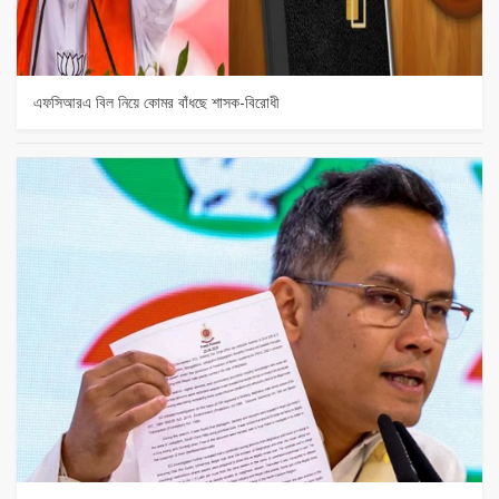
এফসিআরএ বিল নিয়ে কোমর বাঁধছে শাসক-বিরোধী