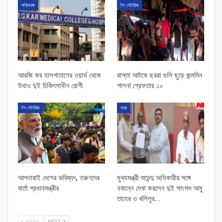
পশ্চিমবঙ্গ
টপ স্টোরিজ
আরজি কর হাসপাতালের ওয়ার্ড থেকে
রাস্তা আটকে ছররা গুলি ছুড়ে জন্মদিন
উধাও দুই চিকিৎসাধীন রোগী
পালন! গ্রেফতার ১০
টপ স্টোরিজ
খবর
আপনারাই দেশের ভবিষ্যৎ, তরুণদের
মুখ্যমন্ত্রী শুভেন্দু অধিকারীর সঙ্গে
বার্তা প্রধানমন্ত্রীর
নবান্নে দেখা করলেন দুই সাংসদ আবু
তাহের ও খলিলুর…
PREV
NEXT