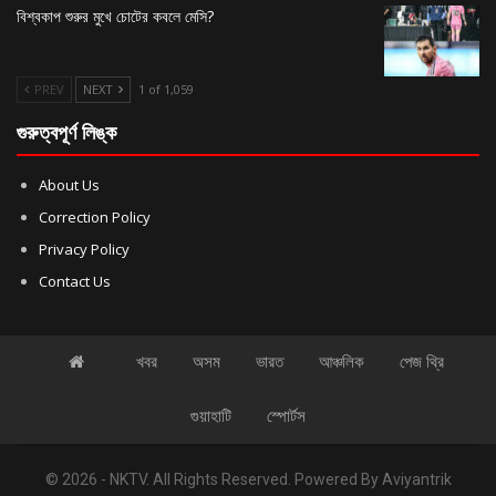
বিশ্বকাপ শুরুর মুখে চোটের কবলে মেসি?
PREV
NEXT
1 of 1,059
গুরুত্বপূর্ণ লিঙ্ক
About Us
Correction Policy
Privacy Policy
Contact Us
খবর
অসম
ভারত
আঞ্চলিক
পেজ থ্রি
গুয়াহাটি
স্পোর্টস
© 2026 - NKTV. All Rights Reserved.
Powered By
Aviyantrik