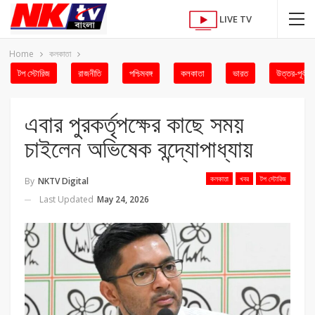
LIVE TV
Home
কলকাতা
টপ স্টোরিজ
রাজনীতি
পশ্চিমবঙ্গ
কলকাতা
ভারত
উত্তর-পূর্ব
এবার পুরকর্তৃপক্ষের কাছে সময়
চাইলেন অভিষেক বন্দ্যোপাধ্যায়
কলকাতা
খবর
টপ স্টোরিজ
By
NKTV Digital
Last Updated
May 24, 2026