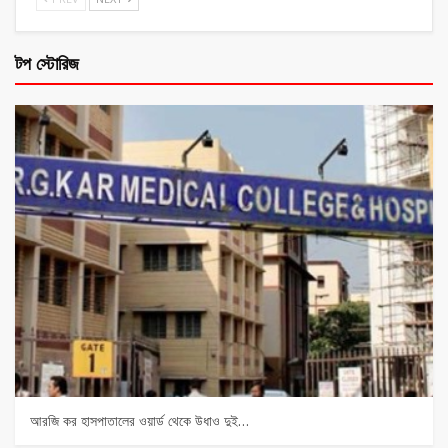
টপ স্টোরিজ
আরজি কর হাসপাতালের ওয়ার্ড থেকে উধাও দুই…