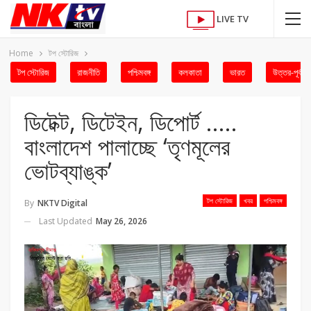
LIVE TV
Home
টপ স্টোরিজ
টপ স্টোরিজ
রাজনীতি
পশ্চিমবঙ্গ
কলকাতা
ভারত
উত্তর-পূর্ব
ডিটেক্ট, ডিটেইন, ডিপোর্ট …..
বাংলাদেশ পালাচ্ছে ‘তৃণমূলের
ভোটব্যাঙ্ক’
টপ স্টোরিজ
খবর
পশ্চিমবঙ্গ
By
NKTV Digital
Last Updated
May 26, 2026