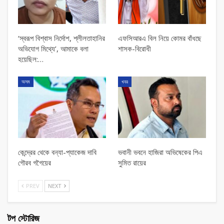
‘স্বরূপ বিশ্বাস নির্দোশ, শ্লীলতাহানির
এফসিআরএ বিল নিয়ে কোমর বাঁধছে
অভিযোগ মিথ্যে’, আমাকে বলা
শাসক-বিরোধী
হয়েছিল:…
অসম
খবর
কেন্দ্রের থেকে বন্যা-প্যাকেজ দাবি
ভবানী ভবনে হাজিরা অভিষেকের পিএ
গৌরব গগৈয়ের
সুমিত রায়ের
PREV
NEXT
টপ স্টোরিজ