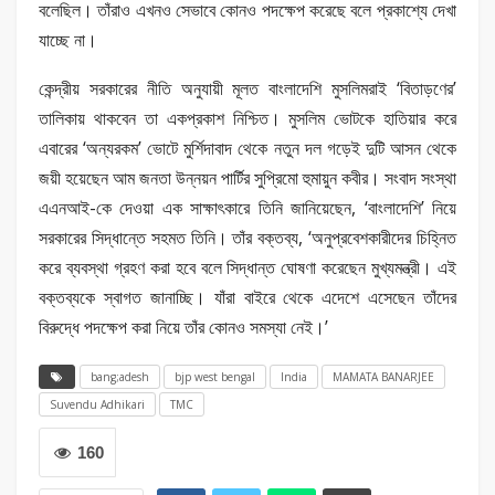
বলেছিল। তাঁরাও এখনও সেভাবে কোনও পদক্ষেপ করেছে বলে প্রকাশ্যে দেখা
যাচ্ছে না।
কেন্দ্রীয় সরকারের নীতি অনুযায়ী মূলত বাংলাদেশি মুসলিমরাই ‘বিতাড়ণের’
তালিকায় থাকবেন তা একপ্রকাশ নিশ্চিত। মুসলিম ভোটকে হাতিয়ার করে
এবারের ‘অন্যরকম’ ভোটে মুর্শিদাবাদ থেকে নতুন দল গড়েই দুটি আসন থেকে
জয়ী হয়েছেন আম জনতা উন্নয়ন পার্টির সুপ্রিমো হুমায়ুন কবীর। সংবাদ সংস্থা
এএনআই-কে দেওয়া এক সাক্ষাৎকারে তিনি জানিয়েছেন, ‘বাংলাদেশি’ নিয়ে
সরকারের সিদ্ধান্তে সহমত তিনি। তাঁর বক্তব্য, ‘অনুপ্রবেশকারীদের চিহ্নিত
করে ব্যবস্থা গ্রহণ করা হবে বলে সিদ্ধান্ত ঘোষণা করেছেন মুখ্যমন্ত্রী। এই
বক্তব্যকে স্বাগত জানাচ্ছি। যাঁরা বাইরে থেকে এদেশে এসেছেন তাঁদের
বিরুদ্ধে পদক্ষেপ করা নিয়ে তাঁর কোনও সমস্যা নেই।’
bang;adesh
bjp west bengal
India
MAMATA BANARJEE
Suvendu Adhikari
TMC
160