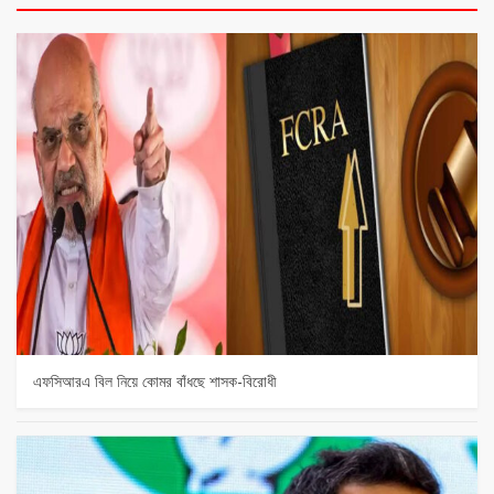
এফসিআরএ বিল নিয়ে কোমর বাঁধছে শাসক-বিরোধী