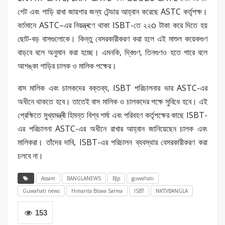
গেট এবং গাড়ি রাখা জায়গার জন্য টেন্ডার আহ্বান করেছে ASTC কৰ্তৃপক্ষ।
বৰ্তমানে ASTC–এর নিয়ন্ত্ৰণে থাকা ISBT-তে ২২o টাকা করে দিতে হয়
ছোট-বড় বাসগুলোকে। কিন্তু বেসরকারীকরণ করা হলে এই মাশুল কয়েকগুণ
বাড়বে বলে অনুমান করা হচ্ছে। এমনকি, দ্বিগুণ, তিনগুণও হতে পারে বলে
আশঙ্কা গাড়ির চালক ও মালিক পক্ষের।
বাস মালিক এবং চালকদের বক্তব্য, ISBT পরিচালনার ভার ASTC-এর
অধীনে থাকতে হবে। তাতেই বাস মালিক ও চালকদের পক্ষে সুবিধে হবে। এই
প্রেক্ষিতে মুখ্যমন্ত্ৰী হিমন্ত বিশ্ব শৰ্মা এবং পরিবহণ কৰ্তৃপক্ষের কাছে ISBT-
এর পরিচালনা ASTC-এর অধীনে রাখার আহ্বান জানিয়েছেন চালক এবং
মালিকরা। তাঁদের দাবি, ISBT-এর পরিচালন ব্যবস্থার বেসরকারীকরণ করা
চলবে না।
Assam
BANGLANEWS
BJp
guwahati
Guwahati news
Himanta Biswa Sarma
ISBT
NKTVBANGLA
153