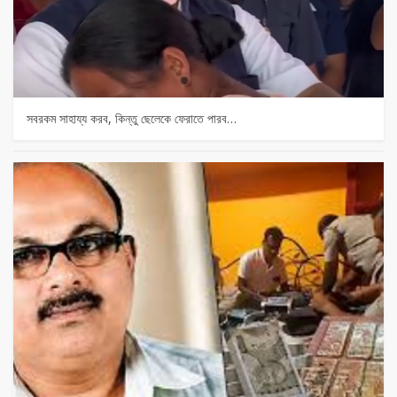
সবরকম সাহায্য করব, কিন্তু ছেলেকে ফেরাতে পারব…