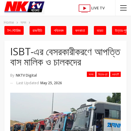
LIVE TV
Home
অসম
টপ স্টোরিজ
রাজনীতি
পশ্চিমবঙ্গ
কলকাতা
ভারত
উত্তর-পূর্ব
ISBT-এর বেসরকারীকরণে আপত্তি
বাস মালিক ও চালকদের
অসম
উত্তর-পূর্ব
গুয়াহাটি
By
NKTV Digital
Last Updated
May 25, 2026