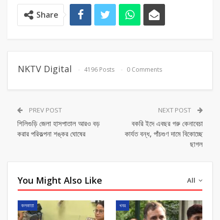
Share
NKTV Digital
4196 Posts
0 Comments
PREV POST
NEXT POST
শিলিগুড়ি জেলা হাসপাতাল আরও বড়
বকরি ইদে এবছর গরু কেনাবেচা
করার পরিকল্পনা শঙ্কর ঘোষের
কার্যত বন্ধ, পাঁচগুণ দামে বিকোচ্ছে
ছাগল
You Might Also Like
All
কলকাতা
খবর