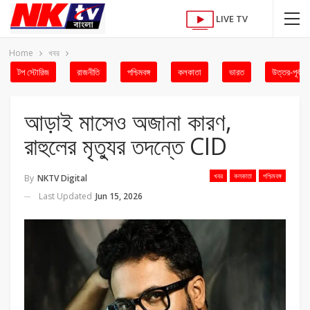
LIVE TV
Home
খবর
টপ স্টোরিজ
রাজনীতি
পশ্চিমবঙ্গ
কলকাতা
ভারত
উত্তর-পূর্ব
আড়াই মাসেও অজানা কারণ,
রাহুলের মৃত্যুর তদন্তে CID
খবর
কলকাতা
পশ্চিমবঙ্গ
By
NKTV Digital
Last Updated
Jun 15, 2026