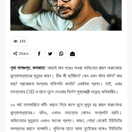
143
Share
পৃথা দাশগুপ্ত, কলকাতা:
আড়াই মাস পরেও অধরা অভিনেতা রাহুল অরুনোদয়
বন্দ্যোপাধ্যায়ের মৃত্যুর কারণ। ঠিক কী ঘটেছিল? কেন এমন ঘটনা ঘটল? কার
দায়? প্রযোজনা সংস্থার গাফিলতি কতটা? একাধিক প্রশ্ন। তাই, এবার
তদন্তভার CID-র হাতে তুলে দেওয়ার নির্দেশ মুখ্যমন্ত্রী শুভেন্দু অধিকারীর।‌
২৯ মার্চ তালসারিতে শুটিং করতে গিয়ে জলে ডুবে মৃত্যু হয় রাহুল অরুণোদয়
বন্দ্যোপাধ্যায়ের। যদিও, এখনও তদন্তের কোনও অগ্রগতি হয়নি।
‌অভিনেতার মৃত্যুতে এখনও অনেক প্রশ্ন। কারণ, গোড়া থেকেই ইউনিটের
সদস্যদের বয়ানে অসঙ্গতি। পুলিশের হাতে আসা ফুটেজের সঙ্গেও ইউনিটের