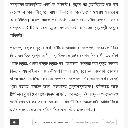
সদস্যদের জবানবন্দিতে একাধিক অসঙ্গতি। মৃত্যুর পর ইন্ডাস্ট্রিতে ঝড় বয়ে
গেলেও তা আবার থিতু হয়ে যায়। দিনকয়েক আগেই সেই মামলায় হস্তক্ষেপ
করে দিল্লি। দ্রুত পদক্ষেপের নির্দেশ দেয় প্রধানমন্ত্রীর দপ্তর। এবার
তদন্তভার CID-র হাতে তুলে দেওয়ার কথা জানালেন মুখ্যমন্ত্রী শুভেন্দু
অধিকারী।
প্রসঙ্গত, রাহুলের মৃত্যুর পরই শুটিংয়ে তারকাদের নিরাপত্তা সংক্রান্ত বিষয়
নিয়ে একাধিক প্রশ্ন ওঠে। ‘ম্যাজিক মোমেন্টস মোশন পিকচার্স’ -এর লীনা
গঙ্গোপাধ্যায়, শৈবাল বন্দ্যোপাধ্যায়-সহ প্রযোজনা সংস্থার সঙ্গে যুক্ত সকলের
বিরুদ্ধে এফআইআর এবং ফৌজদারি মামলা রুজু করে কড়া ব্যবস্থা নেওয়ার
দাবিও ওঠে। আর্টিস্ট ফোরামের বক্তব্য, নিরাপত্তা বিধি অমান্য করার ফলেই
প্রাণ হারাতে হয়েছিল রাহুল অরুণোদয় বন্দ্যোপাধ্যায়কে। ভবিষ্যতে যাতে
শিল্পী-কলাকুশলীদের সঙ্গে এমনটা না ঘটে, তার জন্যে দৃষ্টান্তমূলক পদক্ষেপেরও
আর্জি জানানো হয় তাদের তরফে। এবার CID-র তদন্তকারী আধিকারিকরা
এই তদন্তের মোড় কোন দিকে নিয়ে যান সেটাই এখন দেখায়।
CID
rahul arunodoy banerjee
রাহুল অরুণোদয় বন্দোপাধ্যায়
সিআইডি