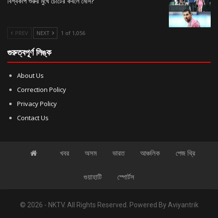
বিশ্বকাপ শুরুর মুখে চোটের কবলে মেসি?
PREV
NEXT
1 of 1,056
গুরুত্বপূর্ণ লিঙ্ক
About Us
Correction Policy
Privacy Policy
Contact Us
খবর
অসম
ভারত
আঞ্চলিক
পেজ থ্রি
গুয়াহাটি
স্পোর্টস
© 2026 - NKTV. All Rights Reserved.
Powered By
Aviyantrik