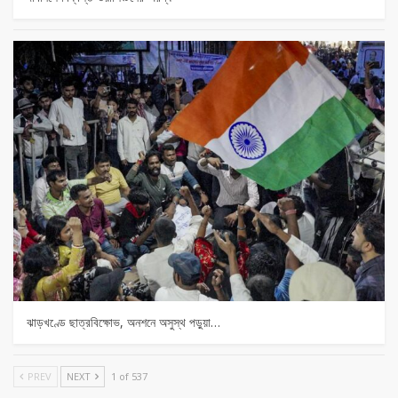
ঝাড়খণ্ডে ছাত্রবিক্ষোভ, অনশনে অসুস্থ পড়ুয়া…
PREV
NEXT
1 of 537