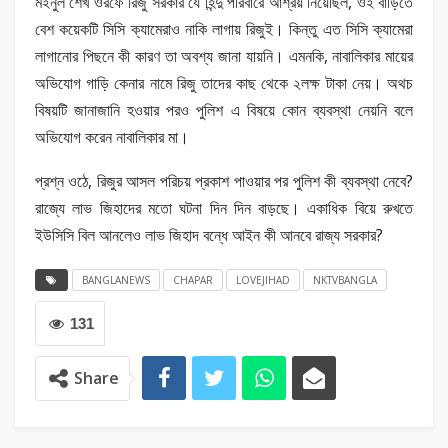
মইনুল শেখ ওরফে রিজু সরকার যে হিন্দু পরিবারে আশ্রয় নিয়েছিল, ওই বাড়িতে
বেশ কয়েকটি সিসি ক্যামেরাও নাকি লাগায় রিজুই। কিন্তু এত সিসি ক্যামেরা
লাগানোর পিছনে কী কারণ তা অবশ্য জানা যায়নি। এমনকি, নাবালিকার মায়ের
অভিযোগ গাড়ি কেনার নামে রিজু তাদের কাছ থেকে ২লক্ষ টাকা নেয়। অথচ
বিষয়টি জানাজানি হওয়ার পরও পুলিশ এ বিষয়ে কোন ব্যবস্থা নেয়নি বলে
অভিযোগ করেন নাবালিকার মা।
প্রশ্ন ওঠে, রিজুর আসল পরিচয় প্রকাশ পাওয়ার পর পুলিশ কী ব্যবস্থা নেবে?
রাজ্যে লাভ জিহাদের মতো ঘটনা দিন দিন বাড়ছে। একাধিক বিয়ে রুখতে
ইউসিসি বিল আনলেও লাভ জিহাদ বন্ধে আইন কী আনবে রাজ্য সরকার?
BANGLANEWS
CHAPAR
LOVEJIHAD
NKTVBANGLA
131
Share