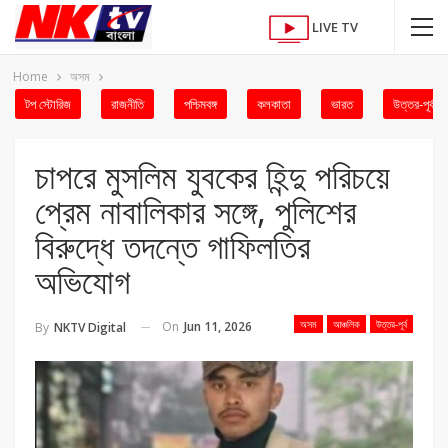
LIVE TV
Home
অসম
টপ স্টোরিজ
রাজনীতি
পশ্চিমবঙ্গ
কলকাতা
ভারত
উত্তর-পূর্ব
চাপরে মুসলিম যুবকের হিন্দু পরিচয়ে
প্রেম নাবালিকার সঙ্গে, পুলিশের
বিরুদ্ধে তদন্তে গাফিলতির
অভিযোগ
অসম
আঞ্চলিক
উত্তর-পূর্ব
On
Jun 11, 2026
By
NKTV Digital