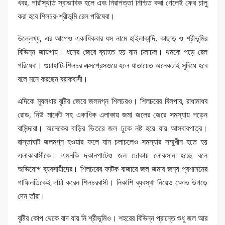
খবর, পরিস্থিতি স্বাভাবিক হলে এবং নিরাপত্তা নিশ্চিত করা গেলেই ফের চালু
করা হবে শিলচর-শ্রীভূমি রেল পরিষেবা।
উল্লেখ্য, এর আগেও একাধিকবার ধস নামে হাইলাকান্দি, কাছাড় ও শ্রীভূমির
বিভিন্ন জায়গায়। ধসের জেরে ব্যাহত হয় যান চলাচল। থমকে পড়ে রেল
পরিষেবা। গুয়াহাটি-শিলচর এক্সপ্রেসওয়ে হলে যাতায়েত অনেকটাই সুবিধে হবে
বলে মনে করছেন বরাকবাসী।
এদিকে মুষলধার বৃষ্টির জেরে জলমগ্ন শিলচরও। শিলচরের বিলপার, রাধামাধব
রোড, নিউ মার্কেট সহ একাধিক এলাকায় জমা জলের জেরে সমস্যায় পড়েন
বাসিন্দারা। অনেকের বাড়ির ভিতরে জল ঢুকে নষ্ট হয়ে যায় আসবাবপাত্র।
রাস্তাঘাট জলমগ্ন হওয়ার ফলে যান চলাচলেও সমস্যার সম্মুখীন হতে হয়
এলাকাবাসীকে। এমনকি দকানপাটেও জল ঢোকায় লোকসান হচ্ছে বলে
অভিযোগ ব্যবসায়ীদের। শিলচরের ফাটক বাজারে জল জমার জন্য প্রশাসনের
গাফিলতিকেই দায়ী করেন শিলচরবাসী। নিকাশি ব্যবস্থা নিয়েও ক্ষোভ উগড়ে
দেন তাঁরা।
বৃষ্টির কোপ থেকে বাদ যায় নি শ্রীভূমিও। শহরের বিভিন্ন প্রান্তে শুধু জল আর