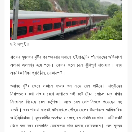
ছবি: সংগৃহীত
রাতভর মুষলধার বৃষ্টির পর শুক্রবার সকালে হাইলাকান্দির পাঁচগ্রামের অধিকাংশ
এলাকা জলমগ্ন হয়ে পড়ে। কোমর জলে চলে ঝুঁকিপূর্ণ যাতায়াত। বন্ধ
একাধিক শিক্ষা প্রতিষ্ঠান, দোকানপাট।
ভয়াবহ বৃষ্টির জেরে সকালে বড়সর ধস নামে রেল লাইনে। যাত্রীদের
নিরাপত্তার কথা মাথায় রেখে আপাতত ওই রুটে ট্রেন চলাচল বন্ধ রাখার
সিদ্ধান্ত নিয়েছে রেল কর্তৃপক্ষ। এতে চরম ভোগান্তিতে পড়েছেন বহু
যাত্রী। খবর পাওয়া মাত্রই ঘটনাস্থলে পৌঁছয় রেলের উচ্চপদস্থ আধিকারিক
ও ইঞ্জিনিয়াররা। যুদ্ধকালীন তৎপরতায় চলছে ধস সারাইয়ের কাজ। মাটি ভরাট
থেকে শুরু করে রেললাইন মেরামতের কাজ চলছে জোরকদমে। রেল সূত্রে