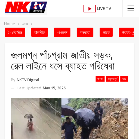
LIVE TV
Home
অসম
টপ স্টোরিজ
রাজনীতি
পশ্চিমবঙ্গ
কলকাতা
ভারত
উত্তর-পূর্ব
জলমগ্ন পাঁচগ্রাম জাতীয় সড়ক,
রেল লাইনে ধসে ব্যাহত পরিষেবা
অসম
উত্তর-পূর্ব
খবর
By
NKTV Digital
Last Updated
May 15, 2026