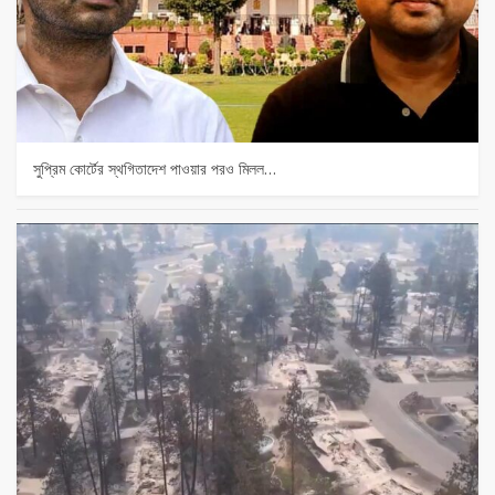
সুপ্রিম কোর্টের স্থগিতাদেশ পাওয়ার পর‌ও মিলল…