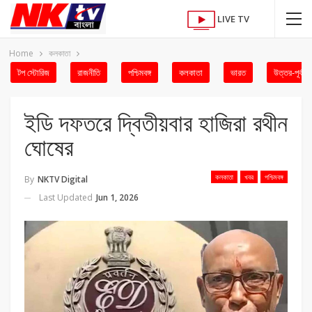
LIVE TV
Home
কলকাতা
টপ স্টোরিজ
রাজনীতি
পশ্চিমবঙ্গ
কলকাতা
ভারত
উত্তর-পূর্ব
ইডি দফতরে দ্বিতীয়বার হাজিরা রথীন
ঘোষের
কলকাতা
খবর
পশ্চিমবঙ্গ
By
NKTV Digital
Last Updated
Jun 1, 2026