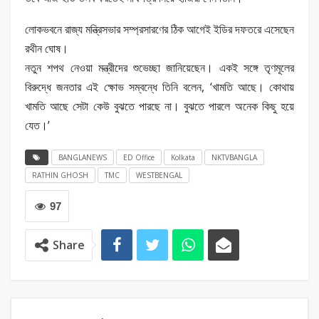
লোকভবনে রাজ্য মন্ত্রিসভার সম্প্রসারণের ঠিক আগেই ইডির দফতরে এসেছেন
রথীন ঘোষ।
‌নতুন শপথ নেওয়া মন্ত্রীদের শুভেচ্ছা জানিয়েছেন। একই সঙ্গে তৃণমূলের
বিরুদ্ধে জনতার এই ক্ষোভ সম্বন্ধে তিনি বলেন, ‘খামতি আছে। কোথায়
খামতি আছে সেটা কেউ বুঝতে পারছে না। বুঝতে পারলে অনেক কিছু হয়ে
যেত।’ ‌
BANGLANEWS
ED Office
Kolkata
NKTVBANGLA
RATHIN GHOSH
TMC
WESTBENGAL
97
Share