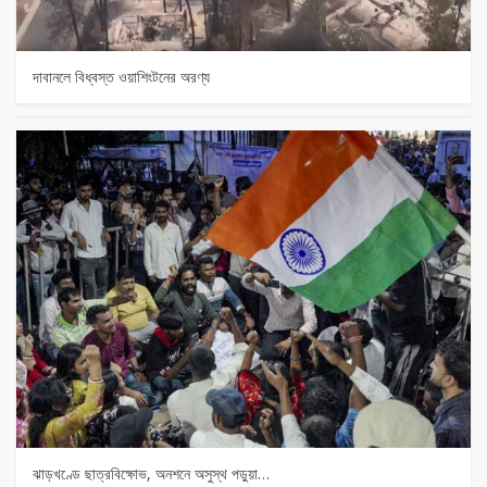
দাবানলে বিধ্বস্ত ওয়াশিংটনের অরণ্য
ঝাড়খণ্ডে ছাত্রবিক্ষোভ, অনশনে অসুস্থ পড়ুয়া…