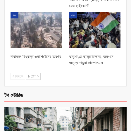
ফের হাইকোর্টে…
খবর
খবর
দাবানলে বিধ্বস্ত ওয়াশিংটনের অরণ্য
ঝাড়খণ্ডে ছাত্রবিক্ষোভ, অনশনে
অসুস্থ পড়ুয়া হাসপাতালে
PREV
NEXT
টপ স্টোরিজ