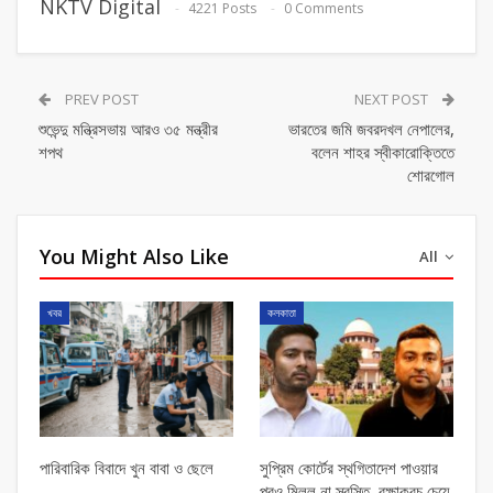
NKTV Digital
4221 Posts
0 Comments
PREV POST
NEXT POST
শুভেন্দু মন্ত্রিসভায় আরও ৩৫ মন্ত্রীর
ভারতের জমি জবরদখল নেপালের,
শপথ
বলেন শাহর স্বীকারোক্তিতে
শোরগোল
You Might Also Like
All
খবর
কলকাতা
পারিবারিক বিবাদে খুন বাবা ও ছেলে
সুপ্রিম কোর্টের স্থগিতাদেশ পাওয়ার
পর‌ও মিলল না স্বস্তি, রক্ষাকবচ চেয়ে