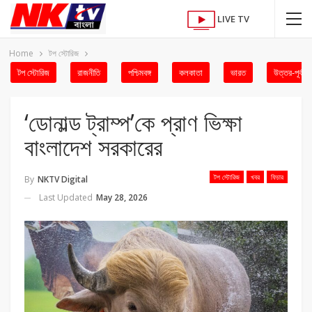
LIVE TV
Home
টপ স্টোরিজ
টপ স্টোরিজ
রাজনীতি
পশ্চিমবঙ্গ
কলকাতা
ভারত
উত্তর-পূর্ব
‘ডোনাল্ড ট্রাম্প’কে প্রাণ ভিক্ষা
বাংলাদেশ সরকারের
টপ স্টোরিজ
খবর
ফিচার
By
NKTV Digital
Last Updated
May 28, 2026