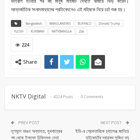
ভাইরাল হওয়ার পর বহু মানুষ মহিষটি দেখতে খামারে ভিড় করেন।
আন্তর্জাতিক সংবাদমাধ্যমের প্রতিবেদনেও এই মহিষকে নিয়ে চর্চা শুরু হয়।
Bangladesh
BANGLANEWS
BUFFALO
Donald Trump
FLESH
KURBANI
NKTVBANGLA
Zoo
224
Share
NKTV Digital
4224 Posts
0 Comments
PREV POST
NEXT POST
তৃণমূলে ভাঙন অব্যাহত, মুখপাত্রের
ইডি-র গ্রেফতারিকে চ্যালেঞ্জ জানিয়ে
পদ থেকে ইস্তফা চিকিৎসক নেতা
হাইকোর্টের দ্বারস্থ সুজিত বসু