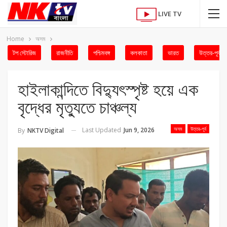
LIVE TV
Home
অসম
টপ স্টোরিজ
রাজনীতি
পশ্চিমবঙ্গ
কলকাতা
ভারত
উত্তর-পূর্ব
হাইলাকান্দিতে বিদ্যুৎস্পৃষ্ট হয়ে এক
বৃদ্ধের মৃত্যুতে চাঞ্চল্য
অসম
উত্তর-পূর্ব
Last Updated
Jun 9, 2026
By
NKTV Digital