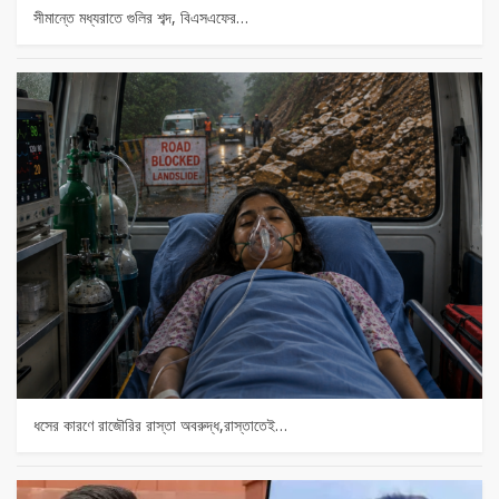
সীমান্তে মধ্যরাতে গুলির শব্দ, বিএসএফের…
ধসের কারণে রাজৌরির রাস্তা অবরুদ্ধ,রাস্তাতেই…