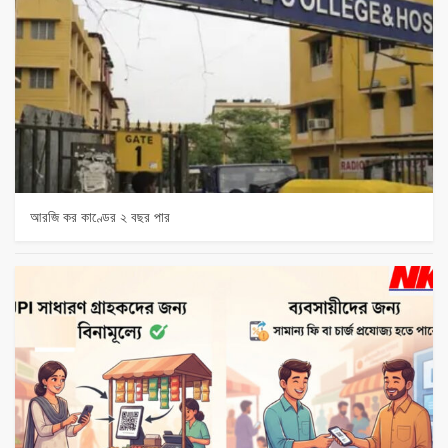
আরজি কর কাণ্ডের ২ বছর পার