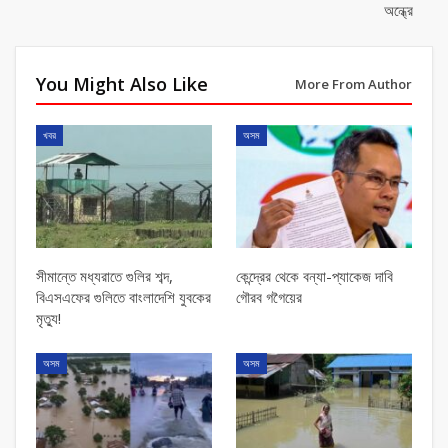
অন্ধ্রে
You Might Also Like
More From Author
খবর
অসম
সীমান্তে মধ্যরাতে গুলির শব্দ,
কেন্দ্রের থেকে বন্যা-প্যাকেজ দাবি
বিএসএফের গুলিতে বাংলাদেশি যুবকের
গৌরব গগৈয়ের
মৃত্যু!
অসম
অসম