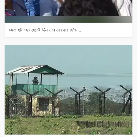
মমতা হালিশহরে যেতেই উঠল চোর স্লোগান, ছোঁড়া…