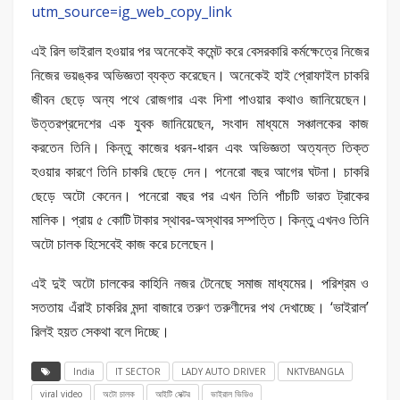
utm_source=ig_web_copy_link
এই রিল ভাইরাল হওয়ার পর অনেকেই কমেন্ট করে বেসরকারি কর্মক্ষেত্রে নিজের
নিজের ভয়ঙ্কর অভিজ্ঞতা ব্যক্ত করেছেন। অনেকেই হাই প্রোফাইল চাকরি
জীবন ছেড়ে অন্য পথে রোজগার এবং দিশা পাওয়ার কথাও জানিয়েছেন।
উত্তরপ্রদেশের এক যুবক জানিয়েছেন, সংবাদ মাধ্যমে সঞ্চালকের কাজ
করতেন তিনি। কিন্তু কাজের ধরন-ধারন এবং অভিজ্ঞতা অত্যন্ত তিক্ত
হওয়ার কারণে তিনি চাকরি ছেড়ে দেন। পনেরো বছর আগের ঘটনা। চাকরি
ছেড়ে অটো কেনেন। পনেরো বছর পর এখন তিনি পাঁচটি ভারত ট্রাকের
মালিক। প্রায় ৫ কোটি টাকার স্থাবর-অস্থাবর সম্পত্তি। কিন্তু এখনও তিনি
অটো চালক হিসেবেই কাজ করে চলেছেন।
এই দুই অটো চালকের কাহিনি নজর টেনেছে সমাজ মাধ্যমের। পরিশ্রম ও
সততায় এঁরাই চাকরির মন্দা বাজারে তরুণ তরুণীদের পথ দেখাচ্ছে। ‘ভাইরাল’
রিলই হয়ত সেকথা বলে দিচ্ছে।
India
IT SECTOR
LADY AUTO DRIVER
NKTVBANGLA
viral video
অটো চালক
আইটি সেক্টর
ভাইরাল ভিডিও