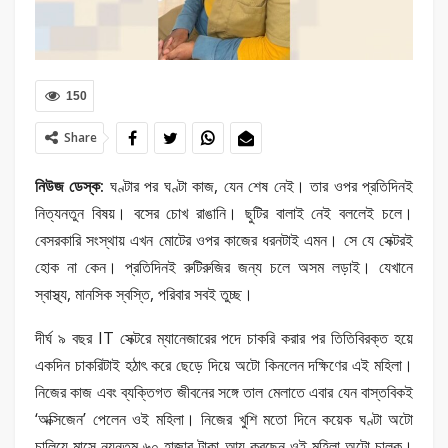
150
Share
নিউজ ডেস্ক:
ঘণ্টার পর ঘণ্টা কাজ, যেন শেষ নেই। তার ওপর প্রতিদিনই
নিত্যনতুন বিষয়। বসের চোখ রাঙানি। ছুটির বালাই নেই বললেই চলে।
বেসরকারি সংস্থায় এখন মোটের ওপর কাজের ধরনটাই এমন। সে যে সেক্টরই
হোক না কেন। প্রতিদিনই রুটিরুজির জন্য চলে অসম লড়াই। যেখানে
স্বাস্থ্য, মানসিক স্বস্তি, পরিবার সবই তুচ্ছ।
দীর্ঘ ৯ বছর IT সেক্টরে ম্যানেজারের পদে চাকরি করার পর তিতিবিরক্ত হয়ে
একদিন চাকরিটাই হঠাৎ করে ছেড়ে দিয়ে অটো কিনলেন দক্ষিণের এই মহিলা।
নিজের কাজ এবং ব্যক্তিগত জীবনের সঙ্গে তাল মেলাতে এবার যেন বাস্তবিকই
‘অক্সিজেন’ পেলেন ওই মহিলা। নিজের খুশি মতো দিনে কয়েক ঘণ্টা অটো
চালিয়ে মাসে ন্যূনতম ৬০ হাজার টাকা আয় করছেন ওই মহিলা অটো চালক।