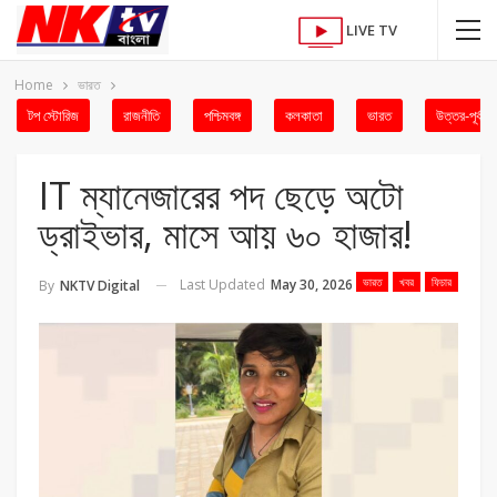
LIVE TV
Home
ভারত
টপ স্টোরিজ
রাজনীতি
পশ্চিমবঙ্গ
কলকাতা
ভারত
উত্তর-পূর্ব
IT ম্যানেজারের পদ ছেড়ে অটো
ড্রাইভার, মাসে আয় ৬০ হাজার!
ভারত
খবর
ফিচার
Last Updated
May 30, 2026
By
NKTV Digital