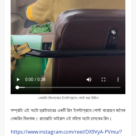
নেজরিন মিধলাজের ইনস্টাগ্রামে পোস্ট করা ভিডিও
সম্প্রতি এই অটো ড্রাইভারের একটি রিল ইনস্টাগ্রামে পোস্ট করেছেন জনৈক
নেজরিন মিধলাজ। রাতারাতি ভাইরাল ওই মহিলা অটো চালকের রিল।
https://www.instagram.com/reel/DX9VyA-PVmu/?