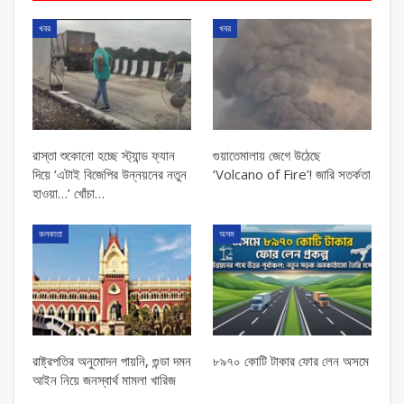
খবর
খবর
রাস্তা শুকোনো হচ্ছে স্ট্যান্ড ফ্যান
গুয়াতেমালায় জেগে উঠেছে
দিয়ে ‘এটাই বিজেপির উন্নয়নের নতুন
‘Volcano of Fire’! জারি সতর্কতা
হাওয়া…’ খোঁচা…
কলকাতা
অসম
রাষ্ট্রপতির অনুমোদন পায়নি, গুন্ডা দমন
৮৯৭০ কোটি টাকার ফোর লেন অসমে
আইন নিয়ে জনস্বার্থ মামলা খারিজ