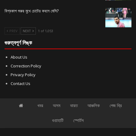
বিশ্বকাপ শুরুর মুখে চোটের কবলে মেসি?
PREV
NEXT
1 of 1,053
গুরুত্বপূর্ণ লিঙ্ক
About Us
Correction Policy
Privacy Policy
Contact Us
খবর
অসম
ভারত
আঞ্চলিক
পেজ থ্রি
গুয়াহাটি
স্পোর্টস