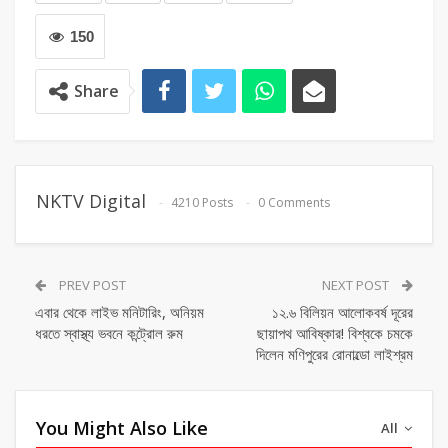
150
Share
NKTV Digital
4210 Posts
0 Comments
PREV POST
NEXT POST
এবার থেকে লাইভ মনিটারিং, অনিয়ম
১২.৬ বিলিয়ন আলোকবর্ষ দূরের
ধরতে স্বাস্থ্য ভবনে কন্ট্রোল রুম
ছায়াপথ আবিষ্কার! বিশ্বকে চমকে
দিলেন মণিপুরের রোনাল্ডো লাইশ্রম
You Might Also Like
All