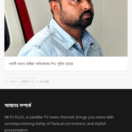
ভবানী ভবনে হাজিরা অভিষেকের পিএ সুমিত রায়ের
PREV
NEXT
1 of 538
আমাদের সম্পর্কে
NKTV PLUS, a satellite TV news channel, brings you news with
uncompromising clarity of factual correctness and stylish
presentation.