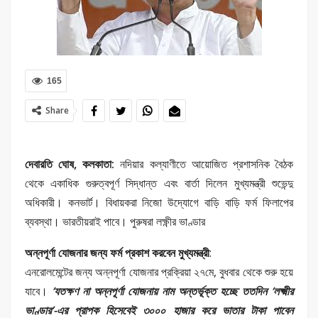
165
Share
দেবারতি ঘোষ, কলকাতা:
নদিয়ার কল্যাণীতে আয়োজিত প্রশাসনিক বৈঠক
থেকে একাধিক গুরুত্বপূর্ণ সিদ্ধান্ত এবং বার্তা দিলেন মুখ্যমন্ত্রী শুভেন্দু
অধিকারী। কনভার্ট। বিধায়করা নিজো উদ্যোগে বাড়ি বাড়ি ফর্ম ফিলাপের
ব্যবস্থা। ভারতীয়রাই পাবে। পুরুষরা লক্ষ্ণীর ভাণ্ডার
অন্নপূর্ণা যোজনার জন্য ফর্ম প্রকাশ করবেন মুখ্যমন্ত্রী
:
এনরোলমেন্টের জন্য অন্নপূর্ণা যোজনার প্রক্রিয়া ২৭মে, বুধবার থেকে শুরু হয়ে
যাবে।
‘যতক্ষণ না অন্নপূর্ণা যোজনায় নাম অন্তর্ভূক্ত হচ্ছে ততদিন ‘লক্ষ্মীর
ভাণ্ডার’-এর প্রাপক হিসেবেই ৩০০০ হাজার করে ভাতার টাকা পাবেন