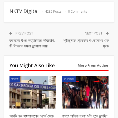
NKTV Digital
4235 Posts
0 Comments
PREV POST
NEXT POST
হকারদের উপর অত্যাচারের অভিযোগ,
শ্রীভূমিতে গ্রেফতার বাংলাদেশের এক
কী লিখলেন মমতা বন্দ্যোপাধ্যায়
যুবক
You Might Also Like
More From Author
পশ্চিমবঙ্গ
টপ স্টোরিজ
আরজি কর হাসপাতালের ওয়ার্ড থেকে
রাস্তা আটকে ছররা গুলি ছুড়ে জন্মদিন