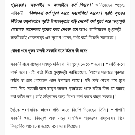
গ্রাহকরা। অফলাইন ও অনলাইনে ফর্ম মিলবে।’
জানিয়েছেন শুভেন্দু
অধিকারী।
‘বিধায়করা ফর্ম পূরণ করতে সহযোগিতা করবেন। প্রতি ব্লকের
বিডিওর তত্ত্বাবধানে প্রতি উপভোক্তার বাড়ি থেকেই ফর্ম পূরণ করে অন্নপূর্ণা
যোজনায় আবেদনের সুযোগ করে দেওয়া হবে
বলেও জানিয়েছেন মুখ্যমন্ত্রী।
ভারতীয়রাই কেবলমাত্র এই সুযোগ পাবেন, স্পষ্ট বার্তা বিজেপি সরকারের।
বোরখা পরে পুরুষ যাত্রী সরকারি বাসে উঠলে কী হবে?
সরকারি বাসে রাজ্যের সমস্ত মহিলারা বিনামূল্যে চড়তে পারবেন। পরবর্তি কালে
কার্ড হবে। এই বার্তা দিয়ে মুখ্যমন্ত্রী জানিয়েছেন, ‘আগের সরকারে পুরুষরা
লক্ষ্মীর ভাণ্ডার পেয়েছেন এমন উদাহরণ আছে। যদি কেউ বোরখা পরে মুখে
ঢাকা দিয়ে সরকারি বাসে চড়েন তাহলে কন্ডাক্টরের পক্ষে মহিলা কিনা তা যাচাই
করা কঠিন হবে। তাই মহিলাদের জন্য বিশেষ কার্ড করবে রাজ্য সরকার।’
বৈঠকে প্রশাসনিক কাজের গতি আতে নির্দেশ দিয়েছেন তিনি। পাশাপাশি
সরকারি খরচে নিয়ন্ত্রণ এবং নতুন সামাজিক প্রকল্পের বাস্তবায়ন নিয়ে
বিস্তারিত আলোচনা হয়েছে বলে জানা গিয়েছে।