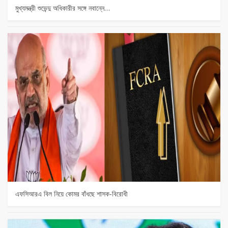
মুখ্যমন্ত্রী শুভেন্দু অধিকারীর সঙ্গে নবান্নে…
এফসিআরএ বিল নিয়ে কোমর বাঁধছে শাসক-বিরোধী