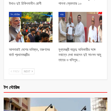
উধাও দুই চিকিৎসাধীন রোগী
পালন! গ্রেফতার ১০
টপ স্টোরিজ
খবর
আপনারাই দেশের ভবিষ্যৎ, তরুণদের
মুখ্যমন্ত্রী শুভেন্দু অধিকারীর সঙ্গে
বার্তা প্রধানমন্ত্রীর
নবান্নে দেখা করলেন দুই সাংসদ আবু
তাহের ও খলিলুর…
PREV
NEXT
টপ স্টোরিজ