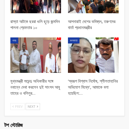
রাস্তা আটকে ছররা গুলি ছুড়ে জন্মদিন
আপনারাই দেশের ভবিষ্যৎ, তরুণদের
পালন! গ্রেফতার ১০
বার্তা প্রধানমন্ত্রীর
খবর
কলকাতা
মুখ্যমন্ত্রী শুভেন্দু অধিকারীর সঙ্গে
‘স্বরূপ বিশ্বাস নির্দোষ, শ্লীলতাহানির
নবান্নে দেখা করলেন দুই সাংসদ আবু
অভিযোগ মিথ্যে’, আমাকে বলা
তাহের ও খলিলুর…
হয়েছিল:…
PREV
NEXT
টপ স্টোরিজ