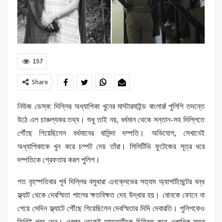
157
Share
নিউজ ডেস্ক: দিল্লির অধ্যাপিকা খুনের মাস্টারমাইন্ড বাংলার! পুলিশি তদন্তে
উঠে এল চাঞ্চল্যকর তথ্য। শুধু তাই নয়, বর্ধমান থেকে সন্তান-সহ দিল্লিতে
পৌঁছে গিয়েছিলেন বর্ধমানের বাসিন্দা দম্পতি। অভিযোগ, সেখানেই
অধ্যাপিকাকে খুন করে চম্পট দেয় তাঁরা। সিসিটিভি ফুটেজের সূত্র ধরে
দম্পতিকে গ্রেফতার করল পুলিশ।
গত বৃহস্পতিবার পূর্ব দিল্লির বসুধারা এনক্লেভের সত্যম অ্যাপার্টমেন্টের বন্ধ
ফ্ল্যাট থেকে দেবস্মিতা পালের ক্ষতবিক্ষত দেহ উদ্ধার হয়। বোনকে ফোনে না
পেয়ে সেদিন ফ্ল্যাটে পৌঁছে গিয়েছিলেন দেবস্মিতার দিদি দেবারতি। পুলিশকেও
তিনিই খবর দেন। এরপর থেকেই আততায়ীকে চিহ্নিত করে একাধিক সূত্র