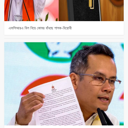
এফসিআরএ বিল নিয়ে কোমর বাঁধছে শাসক-বিরোধী