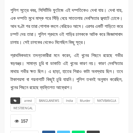
পুলিশ সূত্রে খবর, সিসিটিভি ফুটেজে এই দম্পতিকেও দেখা যায়। দেখা যায়,
এক দম্পতি মুখে মাস্ক পরে সিঁড়ি বেয়ে সাততলায় দেবস্মিতার ফ্ল্যাটে ঢোকে।
আধ ঘণ্টা পর তারা পোশাক বদলে বেরিয়েও আসে। এরপর একটি গাড়িতে করে
চম্পট দেয় তারা। পুলিশ প্রথমে ওই গাড়ির চালককে আটক করে জিজ্ঞাসাবাদ
চালায়। সেই চালকের থেকেও মিলেছিল কিছু সূত্র।
প্রাথমিকভাবে তদন্তকারীরা মনে করেন, এই খুনের পিছনে রয়েছে গভীর
ষড়যন্ত্র। সামান্য চুরি বা ডাকাতি এই খুনের কারণ নয়। কারণ দেবস্মিতার
মাথায় গভীর ক্ষত ছিল। এ ছাড়া, হাতের শিরাও কাটা অবস্থায় ছিল। তবে
টাকাপয়সা বা গয়নাগাটি কিছুই চুরি যায়নি। পুলিশ তখনই অনুমান করেছিল,
খুনের পিছনে রয়েছে ব্যক্তিগত আক্রোশ।
arrest
BANGLANEWS
India
Murder
NKTVBANGLA
WESTBENGAL
157