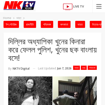
LIVE TV
Home
ভারত
টপ স্টোরিজ
রাজনীতি
পশ্চিমবঙ্গ
কলকাতা
ভারত
উত্তর-পূর্ব
দিল্লির অধ্যাপিকা খুনের কিনারা
করে ফেলল পুলিশ, খুনের ছক বাংলায়
বসে!
ভারত
খবর
পশ্চিমবঙ্গ
Last Updated
Jun 7, 2026
By
NKTV Digital