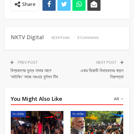
Share
NKTV Digital
4234 Posts
0 Comments
PREV POST
NEXT POST
বিশ্বকাপের যুদ্ধে নামার আগে
এবার বিরোধী বিধায়কদের বাড়ল
‘ভাইকিং’ সাজে নরওয়ে ফুটবল টিম
নিরাপত্তা
You Might Also Like
All
টপ স্টোরিজ
টপ স্টোরিজ