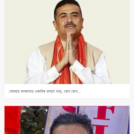
সোমবার কলকাতার একাধিক রাস্তা বন্ধ, কোন কোন…