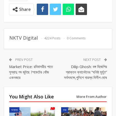
Share
NKTV Digital
4224 Posts
0 Comments
PREV POST
NEXT POST
Market Price: রবিবাসরীয় পাতে
Dilip Ghosh: বঙ্গ বিজেপির
সুস্বাদু পদ জুটছে ?পকেটের খোঁজ
প্রাক্তন ক্যাপ্টেনের “ঘনিষ্ঠ মুর্হূত”
একনজরে
সর্বসমক্ষে,পুলিশে দারস্থ দিলীপ ঘোষ
You Might Also Like
More From Author
অন্যান্য
খবর