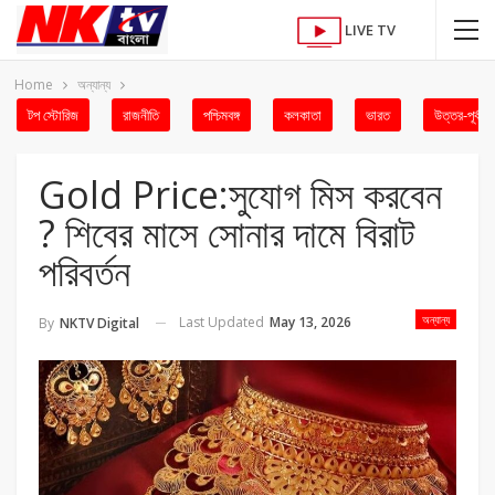
LIVE TV
Home
অন্যান্য
টপ স্টোরিজ
রাজনীতি
পশ্চিমবঙ্গ
কলকাতা
ভারত
উত্তর-পূর্ব
Gold Price:সুযোগ মিস করবেন
? শিবের মাসে সোনার দামে বিরাট
পরিবর্তন
অন্যান্য
Last Updated
May 13, 2026
By
NKTV Digital