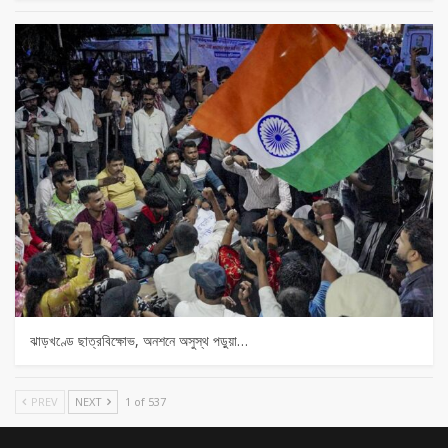
ঝাড়খণ্ডে ছাত্রবিক্ষোভ, অনশনে অসুস্থ পড়ুয়া…
PREV
NEXT
1 of 537