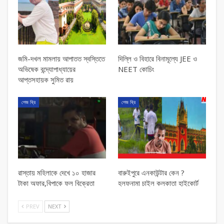
জমি-দখল মামলায় আপাতত স্বস্তিতে
দিল্লি ও বিহারে বিনামূল্যে JEE ও
অভিষেক বন্দ্যোপাধ্যায়ের
NEET কোচিং
আপ্তসহায়ক সুমিত রায়
পেজ থ্রি
পেজ থ্রি
রাস্তায় মহিলাকে দেখে ১০ হাজার
বারুইপুরে এনকাউন্টার কেন ?
টাকা অফার,বিপাকে ফল বিক্রেতা
হলফনামা চাইল কলকাতা হাইকোর্ট
PREV
NEXT