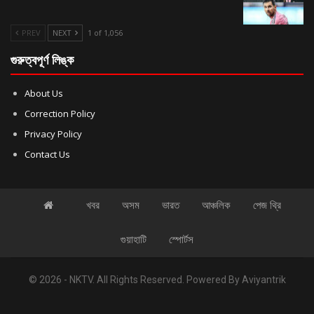
PREV
NEXT
1 of 1,056
গুরুত্বপূর্ণ লিঙ্ক
About Us
Correction Policy
Privacy Policy
Contact Us
খবর
অসম
ভারত
আঞ্চলিক
পেজ থ্রি
গুয়াহাটি
স্পোর্টস
© 2026 - NKTV. All Rights Reserved.
Powered By
Aviyantrik