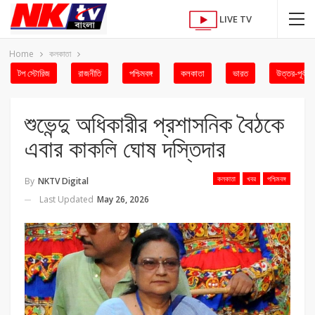
LIVE TV
Home
কলকাতা
টপ স্টোরিজ
রাজনীতি
পশ্চিমবঙ্গ
কলকাতা
ভারত
উত্তর-পূর্ব
শুভেন্দু অধিকারীর প্রশাসনিক বৈঠকে
এবার কাকলি ঘোষ দস্তিদার
কলকাতা
খবর
পশ্চিমবঙ্গ
By
NKTV Digital
Last Updated
May 26, 2026