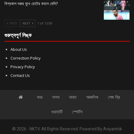
বিশ্বকাপ শুরুর মুখে চোটের কবলে মেসি?
PREV
NEXT
1 of 1,059
গুরুত্বপূর্ণ লিঙ্ক
About Us
Correction Policy
Privacy Policy
Contact Us
খবর
অসম
ভারত
আঞ্চলিক
পেজ থ্রি
গুয়াহাটি
স্পোর্টস
© 2026 - NKTV. All Rights Reserved.
Powered By
Aviyantrik