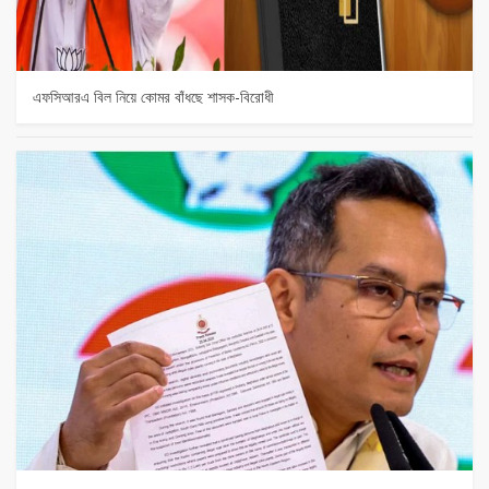
এফসিআরএ বিল নিয়ে কোমর বাঁধছে শাসক-বিরোধী