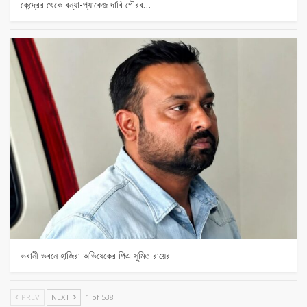
কেন্দ্রের থেকে বন্যা-প্যাকেজ দাবি গৌরব…
ভবানী ভবনে হাজিরা অভিষেকের পিএ সুমিত রায়ের
PREV
NEXT
1 of 538