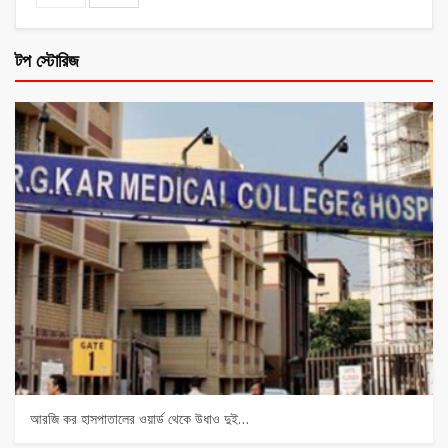
টপ স্টোরিজ
আরজি কর হাসপাতালের ওয়ার্ড থেকে উধাও দুই…