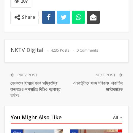
107
Share
NKTV Digital
4235 Posts
0 Comments
PREV POST
NEXT POST
গ্রেফতার হওয়ার পরও ‘হম্বিতম্বি’
এনকাউন্টারে খতম মরিকলং ডাকাতির
রাজগঞ্জের অপসারিত বিডিও প্রশান্ত
মাস্টারমাইন্ড
বর্মনের
You Might Also Like
All
পশ্চিমবঙ্গ
খবর