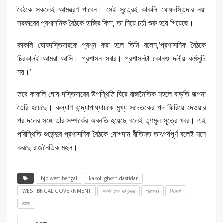
বৈঠকে সকলেই আমন্ত্রণ পাবেন। সেই সূত্রেই কাকলি ঘোষদস্তিদার নয়া
সরকারের প্রশাসনিক বৈঠকে হাজির কিনা, তা নিয়ে চর্চা শুরু হয়ে গিয়েছে।
কাকলি ঘোষদস্তিদারকে প্রশ্ন করা হলে তিনি বলেন,‘প্রশাসনিক বৈঠকে
চিরকালই আমরা আসি। প্রশাসন সবার। প্রশাসনটা কোনও দলীয় কর্মসূচি
নয়।’
তবে কাকলি ঘোষ দস্তিদারের উপস্থিতি ঘিরে রাজনৈতিক মহলে বাড়তি জল্পনা
তৈরি হয়েছে। কল্যাণ বন্দ্যোপাধ্যায়কে মুখ্য সচেতকের পদ ফিরিয়ে দেওয়ার
পর দলের সঙ্গে তাঁর সম্পর্কের অবনতি হয়েছে বলেই তৃণমূল সূত্রে খবর। এই
পরিস্থিতি শুভেন্দুর প্রশাসনিক বৈঠকে যোগদান রীতিমত তাৎপর্যপূর্ণ বলেই মনে
করছে রাজনৈতিক মহল।
bjp west bengal
kakoli ghosh dastidar
WEST BNGAL GOVERNMENT
কাকলি ঘোষ দস্তিদার
প্রশাসন
বিজেপি
বৈঠক