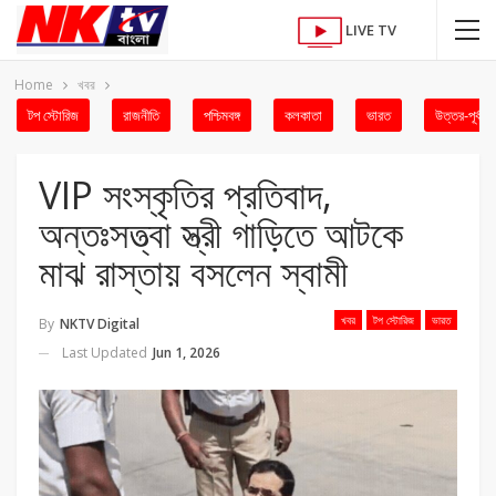
LIVE TV
Home
খবর
টপ স্টোরিজ
রাজনীতি
পশ্চিমবঙ্গ
কলকাতা
ভারত
উত্তর-পূর্ব
VIP সংস্কৃতির প্রতিবাদ,
অন্তঃসত্ত্বা স্ত্রী গাড়িতে আটকে
মাঝ রাস্তায় বসলেন স্বামী
খবর
টপ স্টোরিজ
ভারত
By
NKTV Digital
Last Updated
Jun 1, 2026