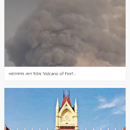
গুয়াতেমালায় জেগে উঠেছে ‘Volcano of Fire’!…