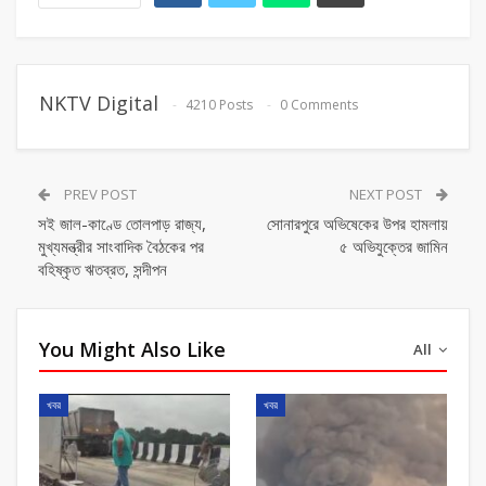
NKTV Digital
4210 Posts
0 Comments
PREV POST
NEXT POST
সই জাল-কাণ্ডে তোলপাড় রাজ্য,
সোনারপুরে অভিষেকের উপর হামলায়
মুখ্যমন্ত্রীর সাংবাদিক বৈঠকের পর
৫ অভিযুক্তের জামিন
বহিষ্কৃত ঋতব্রত, সন্দীপন
You Might Also Like
All
খবর
খবর