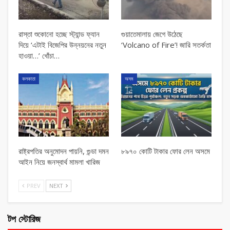
রাস্তা শুকোনো হচ্ছে স্ট্যান্ড ফ্যান
গুয়াতেমালায় জেগে উঠেছে
দিয়ে ‘এটাই বিজেপির উন্নয়নের নতুন
‘Volcano of Fire’! জারি সতর্কতা
হাওয়া…’ খোঁচা…
কলকাতা
অসম
রাষ্ট্রপতির অনুমোদন পায়নি, গুন্ডা দমন
৮৯৭০ কোটি টাকার ফোর লেন অসমে
আইন নিয়ে জনস্বার্থ মামলা খারিজ
PREV
NEXT
টপ স্টোরিজ