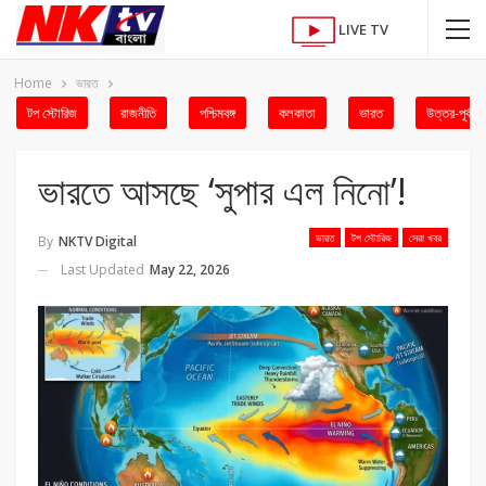
LIVE TV
Home
ভারত
টপ স্টোরিজ
রাজনীতি
পশ্চিমবঙ্গ
কলকাতা
ভারত
উত্তর-পূর্ব
ভারতে আসছে ‘সুপার এল নিনো’!
ভারত
টপ স্টোরিজ
সেরা খবর
By
NKTV Digital
Last Updated
May 22, 2026