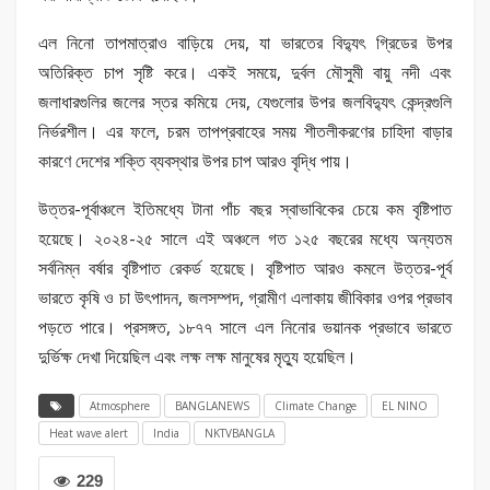
এল নিনো তাপমাত্রাও বাড়িয়ে দেয়, যা ভারতের বিদ্যুৎ গ্রিডের উপর
অতিরিক্ত চাপ সৃষ্টি করে। একই সময়ে, দুর্বল মৌসুমী বায়ু নদী এবং
জলাধারগুলির জলের স্তর কমিয়ে দেয়, যেগুলোর উপর জলবিদ্যুৎ কেন্দ্রগুলি
নির্ভরশীল। এর ফলে, চরম তাপপ্রবাহের সময় শীতলীকরণের চাহিদা বাড়ার
কারণে দেশের শক্তি ব্যবস্থার উপর চাপ আরও বৃদ্ধি পায়।
উত্তর-পূর্বাঞ্চলে ইতিমধ্যে টানা পাঁচ বছর স্বাভাবিকের চেয়ে কম বৃষ্টিপাত
হয়েছে। ২০২৪-২৫ সালে এই অঞ্চলে গত ১২৫ বছরের মধ্যে অন্যতম
সর্বনিম্ন বর্ষার বৃষ্টিপাত রেকর্ড হয়েছে। বৃষ্টিপাত আরও কমলে উত্তর-পূর্ব
ভারতে কৃষি ও চা উৎপাদন, জলসম্পদ, গ্রামীণ এলাকায় জীবিকার ওপর প্রভাব
পড়তে পারে। প্রসঙ্গত, ১৮৭৭ সালে এল নিনোর ভয়ানক প্রভাবে ভারতে
দুর্ভিক্ষ দেখা দিয়েছিল এবং লক্ষ লক্ষ মানুষের মৃত্যু হয়েছিল।
Atmosphere
BANGLANEWS
Climate Change
EL NINO
Heat wave alert
India
NKTVBANGLA
229