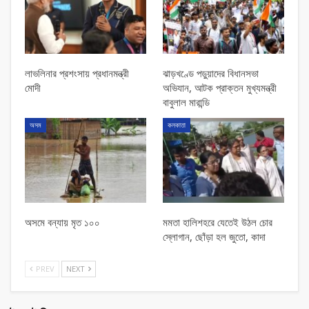
লাভলিনার প্রশংসায় প্রধানমন্ত্রী
ঝাড়খণ্ডে পড়ুয়াদের বিধানসভা
মোদী
অভিযান, আটক প্রাক্তন মুখ্যমন্ত্রী
বাবুলাল মারান্ডি
অসম
কলকাতা
অসমে বন্যায় মৃত ১০০
মমতা হালিশহরে যেতেই উঠল চোর
স্লোগান, ছোঁড়া হল জুতো, কাদা
PREV
NEXT