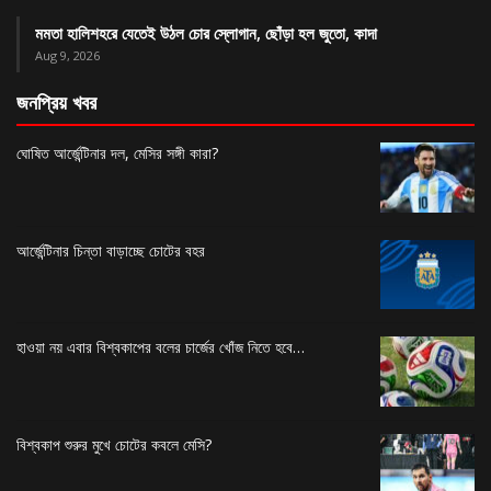
মমতা হালিশহরে যেতেই উঠল চোর স্লোগান, ছোঁড়া হল জুতো, কাদা
Aug 9, 2026
জনপ্রিয় খবর
ঘোষিত আর্জেন্টিনার দল, মেসির সঙ্গী কারা?
আর্জেন্টিনার চিন্তা বাড়াচ্ছে চোটের বহর
হাওয়া নয় এবার বিশ্বকাপের বলের চার্জের খোঁজ নিতে হবে…
বিশ্বকাপ শুরুর মুখে চোটের কবলে মেসি?