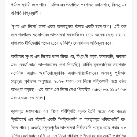
পর্যন্ত স্থায়ী হতে পারে। যদিও এর উৎপত্তি প্রশান্ত মহাসাগরে, কিন্তু এর
পরিণতি বিশ্বব্যাপী।
‘সুপার এল নিনো’ হলো একই জলবায়ুগত ঘটনার একটি চরম রূপ। এটি শুরু
হলে প্রশান্ত মহাসাগরের তাপমাত্রা স্বাভাবিকের চেয়ে অনেক বেড়ে যায়, যা
সাধারণত দীর্ঘমেয়াদি গড়ের চেয়ে ২ ডিগ্রি সেলসিয়াস অতিক্রম করে।
অতীতের সুপার এল নিনোর ফলে তীব্র খরা, বিধ্বংসী বন্যা, ফসলহানি, দাবানল
এবং রেকর্ড-ভাঙা তাপপ্রবাহের দেখা গিয়েছি। মার্কিন যুক্তরাষ্ট্রের ন্যাশনাল
ওশেনিক অ্যান্ড অ্যাটমোস্ফেরিক অ্যাডমিনিস্ট্রেশনের জলবায়ু পূর্বাভাস
কেন্দ্রের পূর্বাভাস অনুসারে, ২০২৬ সালে এল নিনো শক্তিশালী হয়ে ওঠার
আশঙ্কা বাড়ছে। এর আগে এল নিনো দেখা গিয়েছিল ১৯৮২-৮৩, ১৯৯৭-৯৮
এবং ২০১৫-১৬ সালে।
প্রশান্ত মহাসাগরে এল নিনো পরিস্থিতি দ্রুত তৈরি হচ্ছে এবং বছরের
দ্বিতীয়ার্ধে এই ঘটনাটি একটি “শক্তিশালী” বা “অত্যন্ত শক্তিশালী” রূপ
নিতে পারে। এখনই সমুদ্রপৃষ্ঠের তাপমাত্রা দীর্ঘমেয়াদি গড়ের চেয়ে প্রায় ০.৫
ডিগ্রি সেলসিয়াস বেশি, যা এল নিনো পরিস্থিতি তৈরি হওয়ার একটি প্রাথমিক