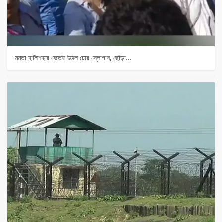
মমতা হালিশহরে যেতেই উঠল চোর স্লোগান, ছোঁড়া…