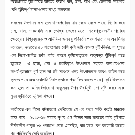
বছরগুলিতে বৃষ্টিপাতের ঘাটতির কারণে ধান, ডাল, আখ এবং তৈলবীজ সবচেয়ে
বেশি ঝুঁকিপূর্ণ ফসলগুলোর মধ্যে অন্যতম।
ফসলের উৎপাদন কম হলে খাদ্যপণ্যের দাম বেড়ে যেতে পারে, বিশেষ করে
চাল, ডাল, শাকসবজি এবং ভোজ্য তেলের মতো নিত্যপ্রয়োজনীয় পণ্যের
ক্ষেত্রে। বিশ্বব্যাঙ্ক ও এডিবি-র জলবায়ু পরিবর্তন পরামর্শদাতা এস এন মিশ্র
বলেছেন, ভারতের ৫০ শতাংশেরও বেশি কৃষি জমি এখনও বৃষ্টি-নির্ভর, যা সুপার
এল নিনো-জনিত দুর্বল বর্ষার কারণে কৃষিক্ষেত্রকে অত্যন্ত ঝুঁকিপূর্ণ করে
তুলেছে। এ ছাড়া, সেচ ও জলবিদ্যুৎ উৎপাদনে সহায়ক জলাধারগুলো
অপর্যাপ্তভাবে পূর্ণ হলে তা রবি মরশুমে খাদ্য উৎপাদনকে আরও জটিল করে
তুলতে পারে এবং জ্বালানি নিরাপত্তাকে প্রভাবিত করতে পারে। কৃষি উৎপাদন
কম হলে তা অনিবার্যভাবে খাদ্যমূল্যের উপর ঊর্ধ্বমুখী চাপ সৃষ্টি করবে এবং
মুদ্রাস্ফীতিতে ভূমিকা রাখবে।
অতীতের এল নিনো ঘটনাগুলো দেখিয়েছে যে এর ফলে ক্ষতি কতটা মারাত্মক
হতে পারে। ২০১৫-১৬ সালের সুপার এল নিনোর সময় ভারতের বর্ষার বৃষ্টিপাত
দীর্ঘকালীন গড়ের ৮৬ শতাংশে নেমে এসেছিল, যার ফলে বেশ কয়েকটি রাজ্যে
খরা পরিস্থিতি তৈরি হয়েছিল।