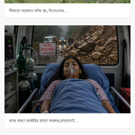
সীমান্তে মধ্যরাতে গুলির শব্দ, বিএসএফের…
ধসের কারণে রাজৌরির রাস্তা অবরুদ্ধ,রাস্তাতেই…