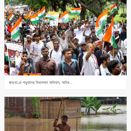
ঝাড়খণ্ডে পড়ুয়াদের বিধানসভা অভিযান, আটক…