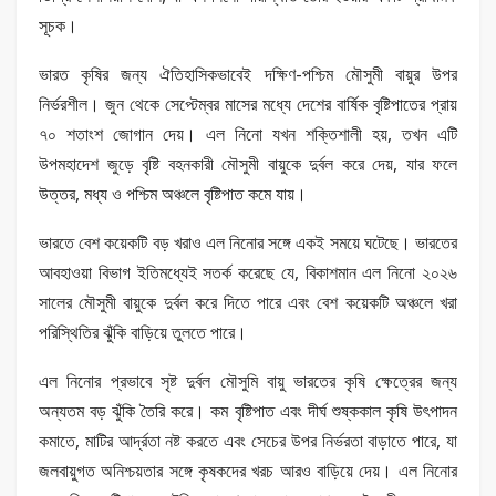
সূচক।
ভারত কৃষির জন্য ঐতিহাসিকভাবেই দক্ষিণ-পশ্চিম মৌসুমী বায়ুর উপর
নির্ভরশীল। জুন থেকে সেপ্টেম্বর মাসের মধ্যে দেশের বার্ষিক বৃষ্টিপাতের প্রায়
৭০ শতাংশ জোগান দেয়। এল নিনো যখন শক্তিশালী হয়, তখন এটি
উপমহাদেশ জুড়ে বৃষ্টি বহনকারী মৌসুমী বায়ুকে দুর্বল করে দেয়, যার ফলে
উত্তর, মধ্য ও পশ্চিম অঞ্চলে বৃষ্টিপাত কমে যায়।
ভারতে বেশ কয়েকটি বড় খরাও এল নিনোর সঙ্গে একই সময়ে ঘটেছে। ভারতের
আবহাওয়া বিভাগ ইতিমধ্যেই সতর্ক করেছে যে, বিকাশমান এল নিনো ২০২৬
সালের মৌসুমী বায়ুকে দুর্বল করে দিতে পারে এবং বেশ কয়েকটি অঞ্চলে খরা
পরিস্থিতির ঝুঁকি বাড়িয়ে তুলতে পারে।
এল নিনোর প্রভাবে সৃষ্ট দুর্বল মৌসুমি বায়ু ভারতের কৃষি ক্ষেত্রের জন্য
অন্যতম বড় ঝুঁকি তৈরি করে। কম বৃষ্টিপাত এবং দীর্ঘ শুষ্ককাল কৃষি উৎপাদন
কমাতে, মাটির আর্দ্রতা নষ্ট করতে এবং সেচের উপর নির্ভরতা বাড়াতে পারে, যা
জলবায়ুগত অনিশ্চয়তার সঙ্গে কৃষকদের খরচ আরও বাড়িয়ে দেয়। এল নিনোর