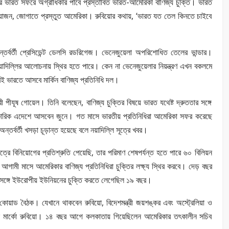
য়োর ভারত সফরে অগ্রাধিকার পাবে প্রস্তাবিত ভারত-আমেরিকা বাণিজ্য চুক্তি। ভারত
য়োজন, জোগাতে প্রস্তুত আমেরিকা। রুবিয়োর কথায়, ‘ভারত যত তেল কিনতে চাইবে
র্বর্তী প্রেসিডেন্ট ডেলসি রডরিগেজ। ভেনেজুয়েলা অপরিশোধিত তেলের ভান্ডার।
য়াদিল্লির আলোচনায় স্থির হতে পারে। কেন না ভেনেজুয়েলার নিয়ন্ত্রণ এখন বকলমে
ই ভারতে আসবে মার্কিন বাণিজ্য প্রতিনিধি দল।
ত্রী পীযূষ গোয়েল। তিনি বলেছেন, বাণিজ্য চুক্তির বিষয়ে ভারত যথেষ্ট দ্রুততার সঙ্গে
কারিক এদেশে আসবেন জুনে। গত মাসে ভারতীয় প্রতিনিধিরা আমেরিকা সফর করেছে
ন্তর্বর্তী খসড়া চূড়ান্ত হয়েছে বলে নয়াদিল্লি সূত্রে খবর।
ত্রে বিনিয়োগের প্রতিশ্রুতি পেয়েছি, তার পরিমাণ শেষপর্যন্ত হতে পারে ৬০ বিলিয়ন
ন, আগামী মাসে আমেরিকার বাণিজ্য প্রতিনিধিরা চুক্তির লক্ষ্য স্থির করবে। দেড় বছর
সঙ্গে ইউরোপীয় ইউনিয়নের চুক্তি করতে লেগেছিল ১৯ বছর।
োয়াড বৈঠক। যেখানে থাকবেন রুবিয়ো, বিদেশমন্ত্রী জয়শঙ্কর এবং অস্ট্রেলিয়া ও
ন মার্কো রুবিয়ো। ১৪ বছর আগে কলকাতায় গিয়েছিলেন আমেরিকার তৎকালীন সচিব