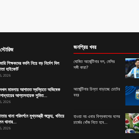
জনপ্রিয় খবর
স্টোরিজ
ঘোষিত আর্জেন্টিনার দল, মেসির
মারি শিক্ষকদের বদলি নিয়ে বড় নির্দেশ দিল
সঙ্গী কারা?
তা হাইকোর্ট
6, 2026
আর্জেন্টিনার চিন্তা বাড়াচ্ছে চোটের
দখল মামলায় আপাতত স্বস্তিতে অভিষেক
বহর
্যোপাধ্যায়ের আপ্তসহায়ক সুমিত…
6, 2026
ায় থানা পরিদর্শনে মুখ্যমন্ত্রী শুভেন্দু, খতিয়ে
হাওয়া নয় এবার বিশ্বকাপের বলের
েন থানার…
চার্জের খোঁজ নিতে হবে…
5, 2026