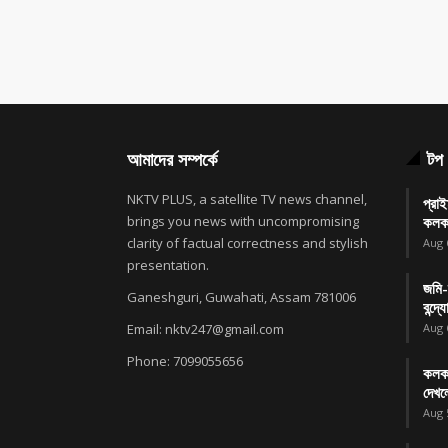
আমাদের সম্পর্কে
টপ 
NKTV PLUS, a satellite TV news channel,
প্রাই
brings you news with uncompromising
কলকা
clarity of factual correctness and stylish
Aug 
presentation.
জমি-
Ganeshguri, Guwahati, Assam 781006
বন্দ
Email: nktv247@gmail.com
Aug 
Phone: 7099055656
কলকাত
দেখল
Aug 