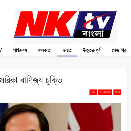
V
পশ্চিমবঙ্গ
কলকাতা
ভারত
উত্তর-পূর্ব
পেজ থ্রি
রিকা বাণিজ্য চুক্তি
খবর
টপ স্টোরিজ
বিশ্ব