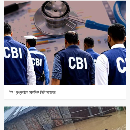
নিট প্রশ্নফাঁসে চার্জশিট সিবিআইয়ের