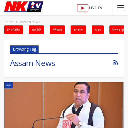
LIVE TV
Home
Assam news
টপ স্টোরিজ
রাজনীতি
পশ্চিমবঙ্গ
কলকাতা
ভারত
উত্তর-পূর্ব
Browsing Tag
Assam News
অসম