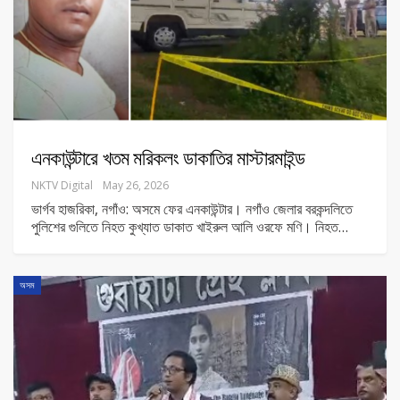
এনকাউন্টারে খতম মরিকলং ডাকাতির মাস্টারমাইন্ড
NKTV Digital
May 26, 2026
ভার্গব হাজরিকা, নগাঁও: অসমে ফের এনকাউন্টার। নগাঁও জেলার বরকন্দলিতে
পুলিশের গুলিতে নিহত কুখ্যাত ডাকাত খাইরুল আলি ওরফে মণি। নিহত
…
অসম