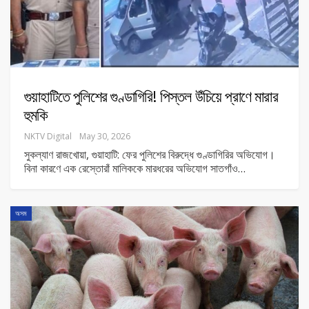
গুয়াহাটিতে পুলিশের গুণ্ডাগিরি! পিস্তল উঁচিয়ে প্রাণে মারার
হুমকি
NKTV Digital
May 30, 2026
সুকল্যাণ রাজখোয়া, গুয়াহাটি: ফের পুলিশের বিরুদ্ধে গুণ্ডাগিরির অভিযোগ।
বিনা কারণে এক রেস্তোরাঁ মালিককে মারধরের অভিযোগ সাতগাঁও
…
অসম