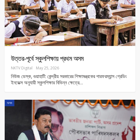
উত্তর-পূর্বে স্কুলশিক্ষায় প্রথম অসম
NKTV Digital
May 25, 2026
নিউজ ডেস্ক, গুয়াহাটি: কেন্দ্রীয় সরকারের শিক্ষামন্ত্রকের পারফরম্যান্স গ্রেডিং
ইনডেক্স অনুযায়ী স্কুলশিক্ষার বিভিন্ন ক্ষেত্রে
…
অসম