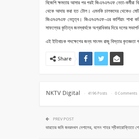
বিজেপি ক্ষমতায় আসার পর পরই জিএনএলএফ নেতা-কর্মীরা বিক্ষ
থেকে আদায় করা হত টোল। এমনকি চালকদের থেকেও মোটা 
জিএনএলএফ নেতৃত্ব। জিএনএলএফ-এর কার্শিয়াং শাখা কমিট
সাফল্যের কৃতিত্ব জনস্বার্থকে অগ্রাধিকার দিয়ে দলের সভ
এই ইতিবাচক পদক্ষেপের জন্য সাংসদ রাজু বিস্তার কৃতজ্ঞত
Share
NKTV Digital
4196 Posts
0 Comments
PREV POST
ভারতের জমি জবরদখল নেপালের, বলেন শাহর স্বীকারোক্তিতে 