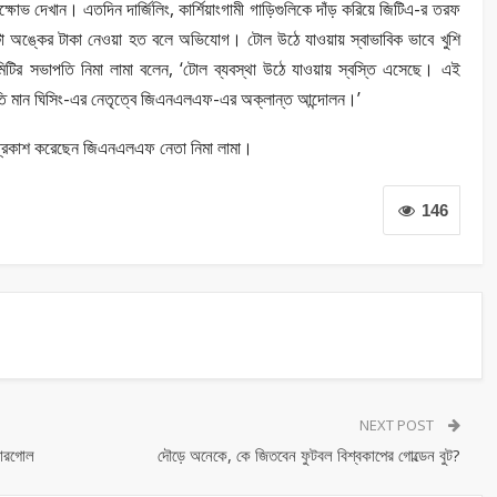
োভ দেখান। এতদিন দার্জিলিং, কার্শিয়াংগামী গাড়িগুলিকে দাঁড় করিয়ে জিটিএ-র তরফ
অঙ্কের টাকা নেওয়া হত বলে অভিযোগ। টোল উঠে যাওয়ায় স্বাভাবিক ভাবে খুশি
ির সভাপতি নিমা লামা বলেন, ‘টোল ব্যবস্থা উঠে যাওয়ায় স্বস্তি এসেছে। এই
াপতি মান ঘিসিং-এর নেতৃত্বে জিএনএলএফ-এর অক্লান্ত আন্দোলন।’
া প্রকাশ করেছেন জিএনএলএফ নেতা নিমা লামা।
146
NEXT POST
শোরগোল
দৌড়ে অনেকে, কে জিতবেন ফুটবল বিশ্বকাপের গোল্ডেন বুট?