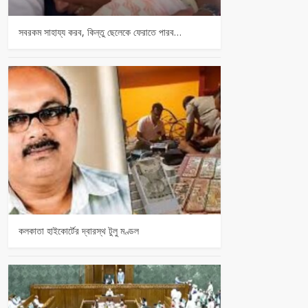
সবরকম সাহায্য করব, কিন্তু ছেলেকে ফেরাতে পারব…
কলকাতা হাইকোর্টের দ্বারস্থ টুলু মণ্ডল