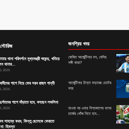
জনপ্রিয় খবর
স্টোরিজ
ঘোষিত আর্জেন্টিনার দল, মেসির
ায় থানা পরিদর্শনে মুখ্যমন্ত্রী শুভেন্দু, খতিয়ে
সঙ্গী কারা?
েন থানার…
5, 2026
আর্জেন্টিনার চিন্তা বাড়াচ্ছে চোটের
বাদীদের পাশে নিয়ে ফের সরব রাহুল গান্ধী
বহর
5, 2026
দুর্গতদের পাশে দাঁড়াতে হবে, বলছেন লভলিনা
হাওয়া নয় এবার বিশ্বকাপের বলের
5, 2026
চার্জের খোঁজ নিতে হবে…
ম সাহায্য করব, কিন্তু ছেলেকে ফেরাতে
 না: হিমন্ত