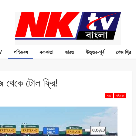
V
পশ্চিমবঙ্গ
কলকাতা
ভারত
উত্তর-পূর্ব
পেজ থ্রি
 থেকে টোল ফ্রি!
খবর
পশ্চিমবঙ্গ