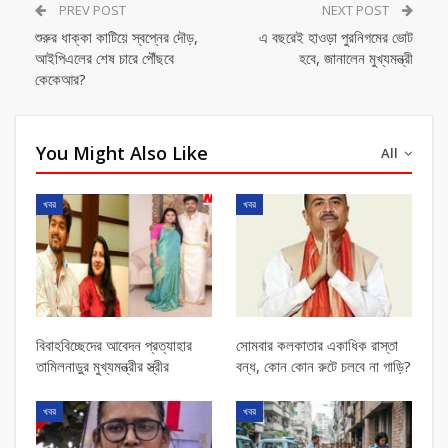
PREV POST
NEXT POST
শুরুর ধাক্কা কাটিয়ে স্বপ্নের দৌড়,
এ বছরেই হাওড়া পুরনিগমের ভোট
আইপিএলের শেষ চারে পৌঁছবে
হবে, জানালেন মুখ্যমন্ত্রী
কেকেআর?
You Might Also Like
All
খবর
খবর
বিবাহবিচ্ছেদের আবেদন প্রত্যাহার
সোমবার কলকাতার একাধিক রাস্তা
তামিলনাড়ুর মুখ্যমন্ত্রীর স্ত্রীর
বন্ধ, কোন কোন রুটে চলবে না গাড়ি?
খবর
খবর