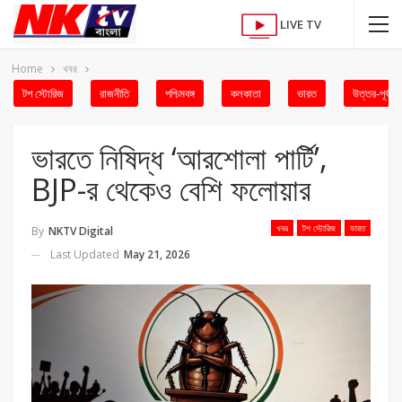
LIVE TV
Home
খবর
টপ স্টোরিজ
রাজনীতি
পশ্চিমবঙ্গ
কলকাতা
ভারত
উত্তর-পূর্ব
ভারতে নিষিদ্ধ ‘আরশোলা পার্টি’,
BJP-র থেকেও বেশি ফলোয়ার
খবর
টপ স্টোরিজ
ভারত
By
NKTV Digital
Last Updated
May 21, 2026