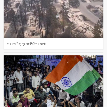
দাবানলে বিধ্বস্ত ওয়াশিংটনের অরণ্য