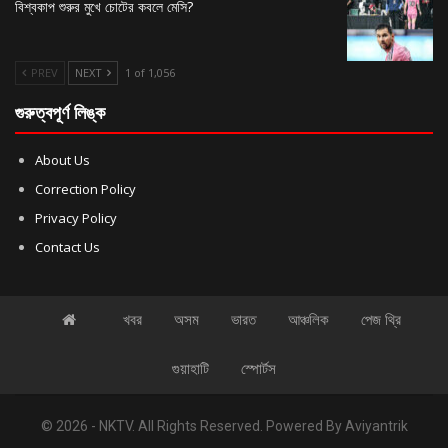
বিশ্বকাপ শুরুর মুখে চোটের কবলে মেসি?
PREV
NEXT
1 of 1,056
গুরুত্বপূর্ণ লিঙ্ক
About Us
Correction Policy
Privacy Policy
Contact Us
খবর
অসম
ভারত
আঞ্চলিক
পেজ থ্রি
গুয়াহাটি
স্পোর্টস
© 2026 - NKTV. All Rights Reserved.
Powered By
Aviyantrik