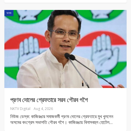
অসম
প্রণব দোলের গ্রেফতারে সরব গৌরব গগৈ
NKTV Digital
Aug 4, 2026
নিউজ ডেস্ক: কাজিরঙার সমাজকর্মী প্রণব দোলের গ্রেফতারে মুখ খুললেন
অসমের কংগ্রেস সভাপতি গৌরব গগৈ। কাজিরঙায় বিলাসবহুল হোটেল
…