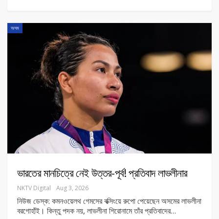
অসম
ভারতের মানচিত্রে নেই উত্তর-পূর্ব! প্রতিবাদ লাভলীনার
NKTV Digital
Aug 3, 2026
নিউজ ডেস্ক: কমনওয়েলথ গেমসের বক্সিংয়ে রুপো পেয়েছেন অসমের লাভলীনা
বরগোহাঁই। কিন্তু পদক নয়, লাভলীনা শিরোনামে তাঁর প্রতিবাদের
…