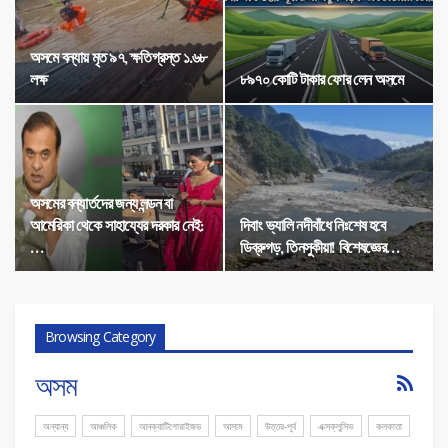
অসমে বন্যায় মৃত ৯৭, ক্ষতিগ্রস্ত ১.৬৮
লক্ষ
৮৯৭০ কোটি টাকার ফোর লেন অসমে
অসমের বন্যার্তদের জন্য লন্ডন বা
আমেরিকা থেকে সাহায্যের দরকার নেই:
দিবাং ভ্যালি নদীবাঁধে নিঃশেষ হবে
…
ডিব্রুগড়, তিনসুকীয়া! বিশেষজ্ঞের…
Browsing Category
অসম
অন্যান্য
আঞ্চলিক
আনক্যাটিগোরাইজড
আসাম
উত্তর-পূর্ব
এক্সক্লুসিভ
কলকাতা