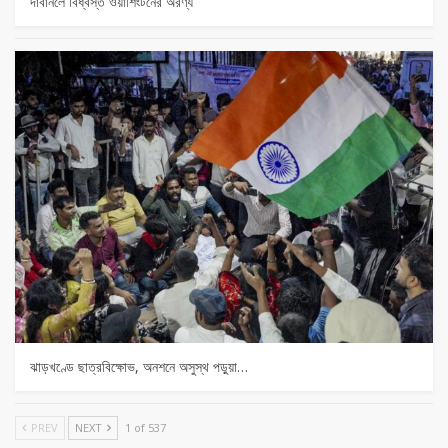
দাবানলে বিধ্বস্ত ওয়াশিংটনের অরণ্য
ঝাড়খণ্ডে ছাত্রবিক্ষোভ, অনশনে অসুস্থ পড়ুয়া…
PREV
NEXT
1 of 537