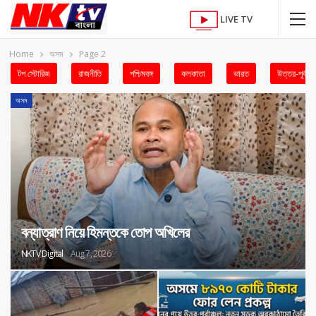
LIVE TV
Home
অসম
Page 2
টপ স্টোরিজ
রাজনীতি
পশ্চিমবঙ্গ
কলকাতা
ভারত
উত্তর-পূর্ব
অসম
বন্যাত্রাণ নিয়ে হিমন্তকে তোপ অখিলের
NKTV Digital
Aug 7, 2026