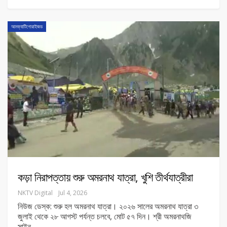
আনক্যাটিগোরাইজড
কড়া নিরাপত্তায় শুরু অমরনাথ যাত্রা, খুশি তীর্থযাত্রীরা
NKTV Digital
Jul 4, 2026
নিউজ ডেস্ক: শুরু হল অমরনাথ যাত্রা। ২০২৬ সালের অমরনাথ যাত্রা ৩
জুলাই থেকে ২৮ আগস্ট পর্যন্ত চলবে, মোট ৫৭ দিন। শ্রী অমরনাথজি
সাইন
…