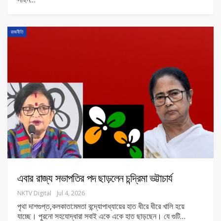
রাজনীতি
এবার রাজ্য সভাপতির পদ ছাড়লেন চন্দ্রিমা ভট্টাচার্য
NKTV Digital
Jul 4, 2026
পৃথা দাশগুপ্ত,কলকাতা:মমতা বন্দ্যোপাধ্যায়ের হাত ধীরে ধীরে খালি হয়ে
যাচ্ছে। পুরনো সহযোদ্ধারা সবাই একে একে হাত ছাড়ছেন।‌ যে গুটি
…