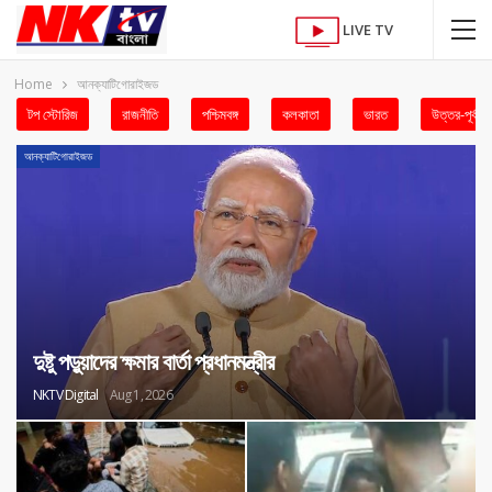
LIVE TV
Home
আনক্যাটিগোরাইজড
টপ স্টোরিজ
রাজনীতি
পশ্চিমবঙ্গ
কলকাতা
ভারত
উত্তর-পূর্ব
আনক্যাটিগোরাইজড
দুষ্টু পডু়য়াদের ক্ষমার বার্তা প্রধানমন্ত্রীর
NKTV Digital
Aug 1, 2026