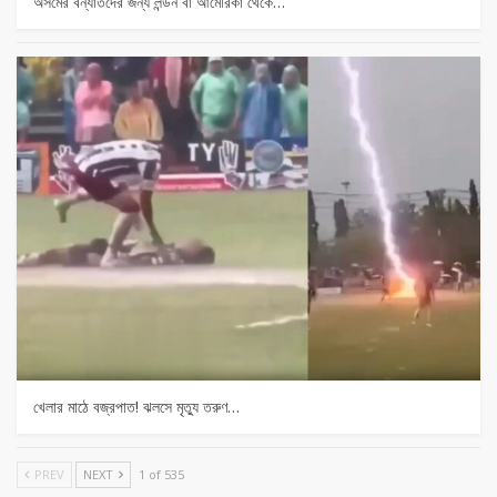
অসমের বন্যার্তদের জন্য লন্ডন বা আমেরিকা থেকে…
খেলার মাঠে বজ্রপাত! ঝলসে মৃত্যু তরুণ…
PREV
NEXT
1 of 535