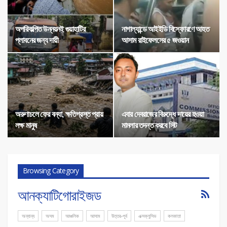
অপরিকল্পিত উন্নয়নই গুয়াহাটির
নাগাল্যান্ডে আইইডি বিস্ফোরণে আহত
প্লাবনের জন্য দায়ী
আসাম রাইফেলসের ৫ জওয়ান
অরুণাচলে ফের বন্যা, ক্ষতিগ্রস্ত প্রায়
এবার দেবরাজের বিরুদ্ধে দায়ের হওয়া
লক্ষ মানুষ
মামলার তদন্ত করবে সিট
Browsing Category
আনক্যাটিগোরাইজড
অন্যান্য
অসম
আঞ্চলিক
আসাম
উত্তর-পূর্ব
এক্সক্লুসিভ
কলকাতা