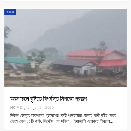
অন্যান্য
অরুণাচলে বৃষ্টিতে বিপর্যস্ত নিপকো প্রকল্প
NKTV Digital
Jun 24, 2026
নিউজ ডেস্ক: অরুণাচল প্রদেশের কেয়ি পানইয়োর জেলায় ভারী বৃষ্টির জেরে
ভেসে গেল ১৫টি বাড়ি, নিখোঁজ এক মহিলা। ইয়াজালি এলাকায় নিপকো
…