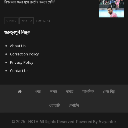
বিশ্বকাপ শুরুর মুখে চোটের কবলে মেসি?
PREV
NEXT
1 of 1,053
গুরুত্বপূর্ণ লিঙ্ক
About Us
Correction Policy
Privacy Policy
Contact Us
খবর
অসম
ভারত
আঞ্চলিক
পেজ থ্রি
গুয়াহাটি
স্পোর্টস
© 2026 - NKTV. All Rights Reserved.
Powered By
Aviyantrik