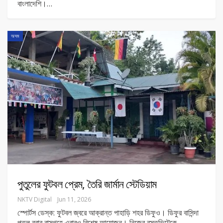
বাংলাদেশি।
…
অসম
পুতুলের ফুটবল প্রেম, তৈরি জার্মান স্টেডিয়াম
NKTV Digital
Jun 11, 2026
স্পোর্টস ডেস্ক: ফুটবল জ্বরে আক্রান্ত পাহাড়ি শহর ডিফুও। ডিফুর বাসিন্দা
পুতুল বরার বাসগৃহে এবারও বিশেষ আয়োজন। নিজের বসতভিটেকে
…