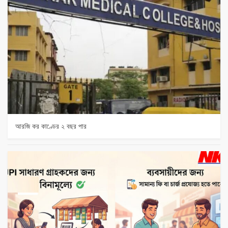
আরজি কর কাণ্ডের ২ বছর পার