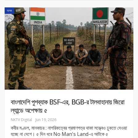
অসম
বাংলাদেশি পুশব্যাক BSF-এর, BGB-র টালবাহানায় জিরো
ল্যান্ডে অপেক্ষায় ৫
NKTV Digital
Jun 19, 2026
কবীর মণ্ডল, মানকাচর : নাগরিকত্বের প্রমাণপত্র থাকা সত্ত্বেও ঢুকতে দেওয়া
হচ্ছে না দেশে। ৫ দিন ধরে No Man's Land-এ আটকে ৫