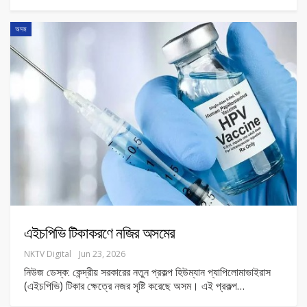
অসম
এইচপিভি টিকাকরণে নজির অসমের
NKTV Digital
Jun 23, 2026
নিউজ ডেস্ক: কেন্দ্রীয় সরকারের নতুন প্রকল্প হিউম্যান প্যাপিলোমাভাইরাস
(এইচপিভি) টিকার ক্ষেত্রে নজর সৃষ্টি করেছে অসম। এই প্রকল্প
…