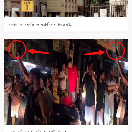
আরজি কর হাসপাতালের ওয়ার্ড থেকে উধাও দুই…
রাস্তা আটকে ছররা গুলি ছুড়ে জন্মদিন পালন!…