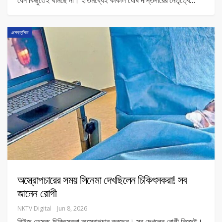
যেন কিছুতেই থামছে না। ইতিমধ্যেই কাকলি ঘোষ দস্তিদারের নেতৃত্বে
…
এক্সক্লুসিভ
অস্ত্রোপচারের সময় সিনেমা দেখছিলেন চিকিৎসকরা! সব
জানেন রোগী
NKTV Digital
Jun 8, 2026
নিউজ ডেস্ক: চিকিৎসকরা অস্ত্রোপচার করছেন। সব দেখলেন রোগী নিজেই।