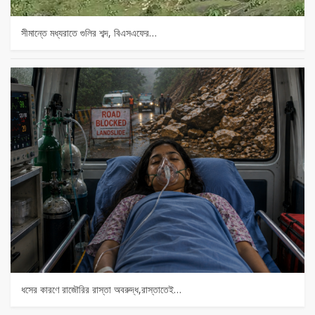
সীমান্তে মধ্যরাতে গুলির শব্দ, বিএসএফের…
ধসের কারণে রাজৌরির রাস্তা অবরুদ্ধ,রাস্তাতেই…