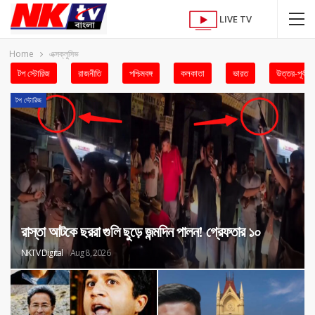
LIVE TV
Home
এক্সক্লুসিভ
টপ স্টোরিজ
রাজনীতি
পশ্চিমবঙ্গ
কলকাতা
ভারত
উত্তর-পূর্ব
টপ স্টোরিজ
রাস্তা আটকে ছররা গুলি ছুড়ে জন্মদিন পালন! গ্রেফতার ১০
NKTV Digital
Aug 8, 2026