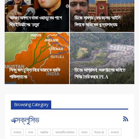
আমরণ অনশনে থাকা ওয়াংচুকের পাশে
ডিজে মামলায় ফের বড়সড় আইনি
থ্রি ইডিয়টসের ‘চতুর’
বিপাকে অভিষেক বন্দ্যোপাধ্যায়
সিন্ধু জল চুক্তি নিয়ে ভারতকে হুমকি
চিনের আগ্রাসন! অরুণাচলের জমিতে
পাকিস্তানের
শিবির তৈরি করছে PLA
Browsing Category
এক্সক্লুসিভ
অন্যান্য
অসম
আঞ্চলিক
আনক্যাটিগোরাইজড
আসাম
উত্তর-পূর্ব
কলকাতা