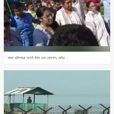
মমতা হালিশহরে যেতেই উঠল চোর স্লোগান, ছোঁড়া…