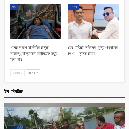
খবর
কলকাতা
ধসের কারণে রাজৌরির রাস্তা
ফের হাজিরা অভিষেক বন্দ্যোপাধ্যায়ের
অবরুদ্ধ,রাস্তাতেই মর্মান্তিক মৃত্যু
পি এ – সুমিত রায়ের
কিশোরীর
PREV
NEXT
টপ স্টোরিজ