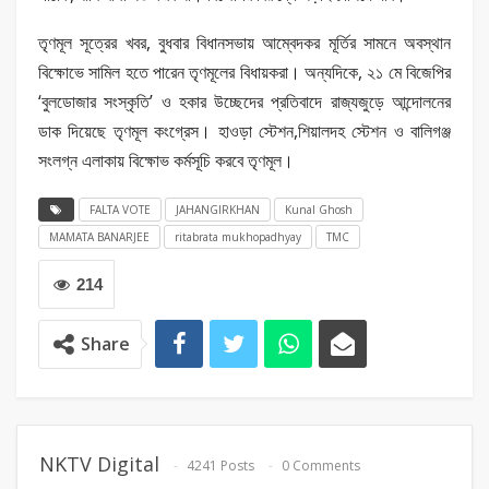
তৃণমূল সূত্রের খবর, বুধবার বিধানসভায় আম্বেদকর মূর্তির সামনে অবস্থান
বিক্ষোভে সামিল হতে পারেন তৃণমূলের বিধায়করা। অন্যদিকে, ২১ মে বিজেপির
‘বুলডোজার সংস্কৃতি’ ও হকার উচ্ছেদের প্রতিবাদে রাজ্যজুড়ে আন্দোলনের
ডাক দিয়েছে তৃণমূল কংগ্রেস। হাওড়া স্টেশন,শিয়ালদহ স্টেশন ও বালিগঞ্জ
সংলগ্ন এলাকায় বিক্ষোভ কর্মসূচি করবে তৃণমূল।
FALTA VOTE
JAHANGIRKHAN
Kunal Ghosh
MAMATA BANARJEE
ritabrata mukhopadhyay
TMC
214
Share
NKTV Digital
4241 Posts
0 Comments