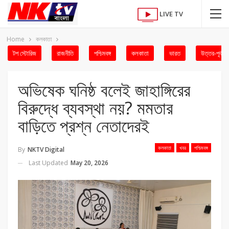
LIVE TV
Home
কলকাতা
টপ স্টোরিজ
রাজনীতি
পশ্চিমবঙ্গ
কলকাতা
ভারত
উত্তর-পূর্ব
অভিষেক ঘনিষ্ঠ বলেই জাহাঙ্গিরের
বিরুদ্ধে ব্যবস্থা নয়? মমতার
বাড়িতে প্রশ্ন নেতাদেরই
কলকাতা
খবর
পশ্চিমবঙ্গ
By
NKTV Digital
Last Updated
May 20, 2026