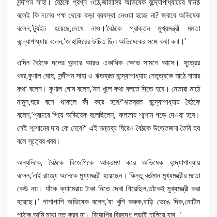
সন্দীপন সাহা। বৈঠকে প্রশ্ন ওঠে,জাহাঙ্গির অভিষেক বন্দ্যোপাধ্যায়ের ঘনিষ্ঠ
বলেই কি দলের পক্ষ থেকে কড়া ব্যবস্থা নেওয়া হচ্ছে না? জবাবে অভিষেক
বলেন,’ট্যুইট হয়েছে,দেখে নাও।’বৈঠকে প্রাক্তন মুখ্যমন্ত্রী মমতা
বন্দ্যোপাধ্যায় বলেন,’জাহাঙ্গিরের উচিত ছিল অভিষেকের সঙ্গে কথা বলা।’
এদিন বৈঠকে দলের অন্দরে আরও একাধিক ক্ষোভ সামনে আসে। সূত্রের
খবর,কুণাল ঘোষ, সন্দীপন সাহা ও ঋতব্রত বন্দ্যোপাধ্যায় নেতৃত্বকে মাঠে নামার
কথা বলেন। কুণাল ঘোষ বলেন,’মন খুলে কথা বলতে দিতে হবে। নেতারা মাঠে
নামুন,ঘরে বসে থাকলে কী করে হবে?’ঋতব্রত বন্দ্যোপাধ্যায় বৈঠকে
বলেন,’প্রচারে গিয়ে অভিষেক বলেছিলেন, ফলতায় শ্মশান গড়ে দেওয়া হবে।
সেই শ্মশানের দায় কে নেবে?’ এই মন্তব্য ঘিরেও বৈঠকে উত্তেজনা তৈরি হয়
বলে সূত্রের খবর।
অন্যদিকে, বৈঠকে বিজেপিকে আক্রমণ করে অভিষেক বন্দ্যোপাধ্যায়
বলেন,’এই রাজ্যে অনেকে মুখ্যমন্ত্রী হয়েছেন। কিন্তু বর্তমান মুখ্যমন্ত্রীর মতো
কেউ নয়। যাঁকে ক্যামেরায় টাকা নিতে দেখা গিয়েছিল,তাঁকেই মুখ্যমন্ত্রী করা
হয়েছে।’ পাশাপাশি অভিষেক বলেন,’যা খুশি করুক,বাড়ি ভেঙে দিক,নোটিস
পাঠাক,আমি মাথা নত করব না। বিজেপির বিরুদ্ধে লড়াই চালিয়ে যাব।’