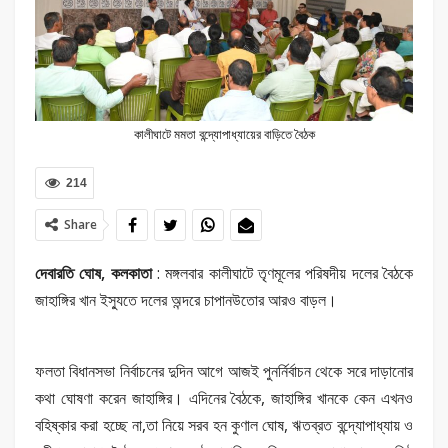
কালীঘাটে মমতা বন্দ্যোপাধ্যায়ের বাড়িতে বৈঠক
214
Share
দেবারতি ঘোষ, কলকাতা
: মঙ্গলবার কালীঘাটে তৃণমূলের পরিষদীয় দলের বৈঠকে
জাহাঙ্গির খান ইস্যুতে দলের অন্দরে চাপানউতোর আরও বাড়ল।
ফলতা বিধানসভা নির্বাচনের দুদিন আগে আজই পুনর্নির্বাচন থেকে সরে দাড়ানোর
কথা ঘোষণা করেন জাহাঙ্গির। এদিনের বৈঠকে, জাহাঙ্গির খানকে কেন এখনও
বহিষ্কার করা হচ্ছে না,তা নিয়ে সরব হন কুণাল ঘোষ, ঋতব্রত বন্দ্যোপাধ্যায় ও