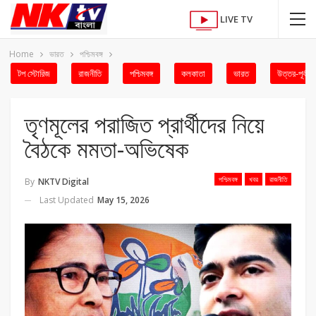
LIVE TV
Home
ভারত
পশ্চিমবঙ্গ
টপ স্টোরিজ
রাজনীতি
পশ্চিমবঙ্গ
কলকাতা
ভারত
উত্তর-পূর্ব
তৃণমূলের পরাজিত প্রার্থীদের নিয়ে
বৈঠকে মমতা-অভিষেক
পশ্চিমবঙ্গ
খবর
রাজনীতি
By
NKTV Digital
Last Updated
May 15, 2026