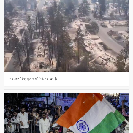
দাবানলে বিধ্বস্ত ওয়াশিংটনের অরণ্য