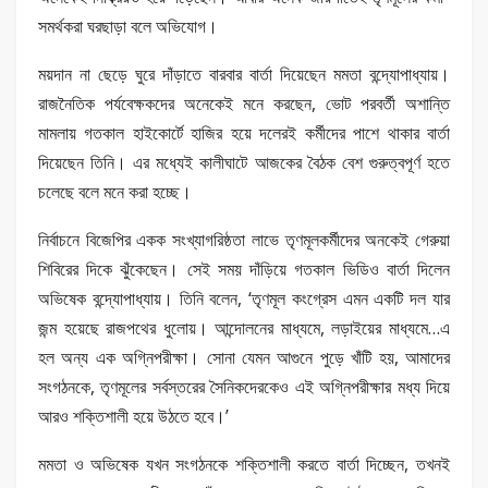
সমর্থকরা ঘরছাড়া বলে অভিযোগ।
ময়দান না ছেড়ে ঘুরে দাঁড়াতে বারবার বার্তা দিয়েছেন মমতা বন্দ্যোপাধ্যায়।
রাজনৈতিক পর্যবেক্ষকদের অনেকেই মনে করছেন, ভোট পরবর্তী অশান্তি
মামলায় গতকাল হাইকোর্টে হাজির হয়ে দলেরই কর্মীদের পাশে থাকার বার্তা
দিয়েছেন তিনি। এর মধ্যেই কালীঘাটে আজকের বৈঠক বেশ গুরুত্বপূর্ণ হতে
চলেছে বলে মনে করা হচ্ছে।
নির্বাচনে বিজেপির একক সংখ্যাগরিষ্ঠতা লাভে তৃণমূলকর্মীদের অনকেই গেরুয়া
শিবিরের দিকে ঝুঁকেছেন। সেই সময় দাঁড়িয়ে গতকাল ভিডিও বার্তা দিলেন
অভিষেক বন্দ্যোপাধ্যায়। তিনি বলেন, ‘তৃণমূল কংগ্রেস এমন একটি দল যার
জন্ম হয়েছে রাজপথের ধুলোয়। আন্দোলনের মাধ্যমে, লড়াইয়ের মাধ্যমে…এ
হল অন্য এক অগ্নিপরীক্ষা। সোনা যেমন আগুনে পুড়ে খাঁটি হয়, আমাদের
সংগঠনকে, তৃণমূলের সর্বস্তরের সৈনিকদেরকেও এই অগ্নিপরীক্ষার মধ্য দিয়ে
আরও শক্তিশালী হয়ে উঠতে হবে।’
মমতা ও অভিষেক যখন সংগঠনকে শক্তিশালী করতে বার্তা দিচ্ছেন, তখনই