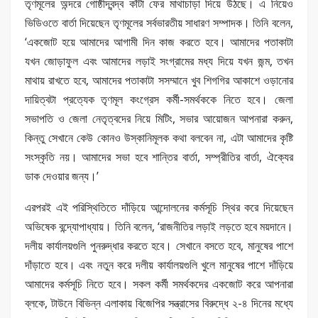
তৃণমূলের অন্দরে গোষ্ঠীদ্বন্দ্ব কাঁটা ফের মাথাচাড়া দিয়ে উঠছে। এ নিয়েও
ভিডিওতে বার্তা দিয়েছেন তৃণমূলের সর্বভারতীয় সাধারণ সম্পাদক। তিনি বলেন,
‘একজোট হয়ে আমাদের আগামী দিন কাজ করতে হবে। আমাদের পতাকাটা
যখন জোড়াফুল এবং আমাদের লড়াই সংগ্রামের মধ্য দিয়ে যখন জন্ম, তখন
মাথায় রাখতে হবে, আমাদের পতাকাটা সসম্মানে খুব শিগগির আকাশে ওড়ানোর
দায়িত্বটা প্রত্যেক তৃণমূল কংগ্রেস কর্মী-সমর্থককে নিতে হবে। জেলা
সভাপতি ও জেলা নেতৃত্বদের নিয়ে মিটিং, সভার আয়োজন আপনারা করুন,
কিন্তু সেখানে কেউ কোনও উস্কানিমূলক কথা বলবেন না, এটা আমাদের কৃষ্টি
সংস্কৃতি নয়। আমাদের সভা হবে শান্তির বার্তা, সম্প্রীতির বার্তা, ঐক্যের
ডাক দেওয়ার জন্য।’
এরপরই এই পরিস্থিতিতে দাঁড়িয়ে আন্দোলনের কর্মসূচি স্থির করে দিয়েছেন
অভিষেক বন্দ্যোপাধ্যায়। তিনি বলেন, ‘রাজনীতির লড়াই লড়তে হবে ময়দানে।
দলীয় কার্যালয়গুলি পুনরুদ্ধার করতে হবে। সেখানে বসতে হবে, মানুষের পাশে
দাঁড়াতে হবে। এবং নতুন করে দলীয় কার্যালয়গুলি খুলে মানুষের পাশে দাঁড়িয়ে
আমাদের কর্মসূচি নিতে হবে। সকল কর্মী সমর্থকদের একজোট করে আপনারা
ব্লকে, টাউনে বিভিন্ন এলাকায় বিজেপির সন্ত্রাসের বিরুদ্ধে ২-৪ দিনের মধ্যে