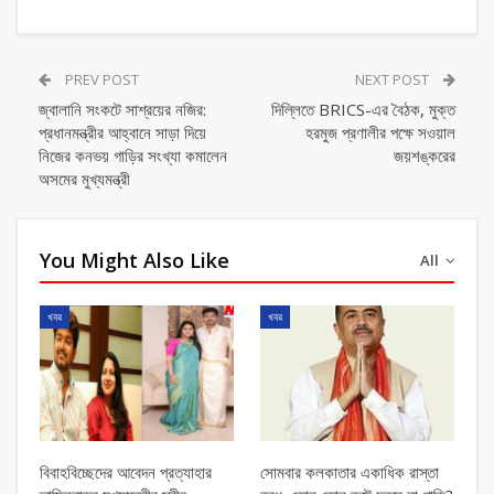
PREV POST
NEXT POST
জ্বালানি সংকটে সাশ্রয়ের নজির:
দিল্লিতে BRICS-এর বৈঠক, মুক্ত
প্রধানমন্ত্রীর আহ্বানে সাড়া দিয়ে
হরমুজ প্রণালীর পক্ষে সওয়াল
নিজের কনভয় গাড়ির সংখ্যা কমালেন
জয়শঙ্করের
অসমের মুখ্যমন্ত্রী
You Might Also Like
All
খবর
খবর
বিবাহবিচ্ছেদের আবেদন প্রত্যাহার
সোমবার কলকাতার একাধিক রাস্তা