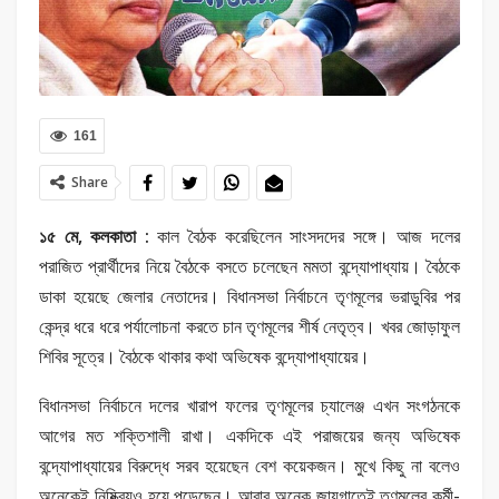
161
Share
১৫ মে, কলকাতা :
কাল বৈঠক করেছিলেন সাংসদদের সঙ্গে। আজ দলের
পরাজিত প্রার্থীদের নিয়ে বৈঠকে বসতে চলেছেন মমতা বন্দ্যোপাধ্যায়। বৈঠকে
ডাকা হয়েছে জেলার নেতাদের। বিধানসভা নির্বাচনে তৃণমূলের ভরাডুবির পর
কেন্দ্র ধরে ধরে পর্যালোচনা করতে চান তৃণমূলের শীর্ষ নেতৃত্ব। খবর জোড়াফুল
শিবির সূত্রে। বৈঠকে থাকার কথা অভিষেক বন্দ্যোপাধ্যায়ের।
বিধানসভা নির্বাচনে দলের খারাপ ফলের তৃণমূলের চ্যালেঞ্জ এখন সংগঠনকে
আগের মত শক্তিশালী রাখা। একদিকে এই পরাজয়ের জন্য অভিষেক
বন্দ্যোপাধ্যায়ের বিরুদ্ধে সরব হয়েছেন বেশ কয়েকজন। মুখে কিছু না বলেও
অনেকেই নিষ্ক্রিয়ও হয়ে পড়েছেন। আবার অনেক জায়গাতেই তৃণমূলের কর্মী-