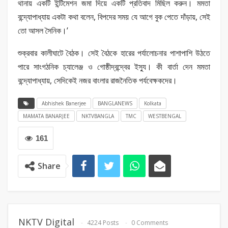
থানায় একটি ইন্টিমেশন জমা দিয়ে একটি প্রতিবাদ মিছিল করুন। মমতা
বন্দ্যোপাধ্যায় একটা কথা বলেন, বিপদের সময় যে আগে বুক পেতে দাঁড়ায়, সেই
তো আসল সৈনিক।’
শুক্রবার কালীঘাটে বৈঠক। সেই বৈঠকে হারের পর্যালোচনার পাশাপাশি উঠতে
পারে সাংগঠনিক চ্যালেঞ্জ ও গোষ্ঠীদ্বন্দ্বের ইস্যু। কী বার্তা দেন মমতা
বন্দ্যোপাধ্যায়, সেদিকেই নজর বাংলার রাজনৈতিক পর্যবেক্ষকদের।
Abhishek Banerjee
BANGLANEWS
Kolkata
MAMATA BANARJEE
NKTVBANGLA
TMC
WESTBENGAL
161
Share
NKTV Digital
4224 Posts
0 Comments