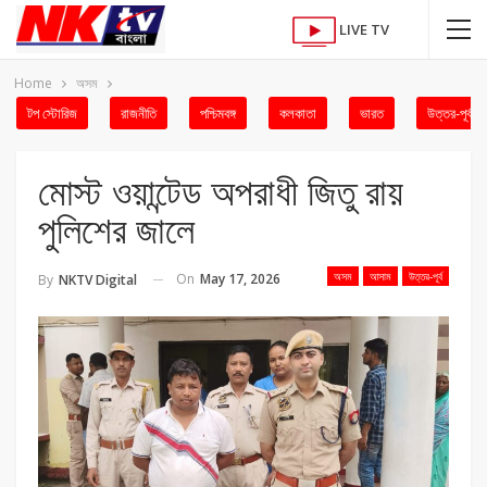
LIVE TV
Home
অসম
টপ স্টোরিজ
রাজনীতি
পশ্চিমবঙ্গ
কলকাতা
ভারত
উত্তর-পূর্ব
মোস্ট ওয়ান্টেড অপরাধী জিতু রায়
পুলিশের জালে
অসম
আসাম
উত্তর-পূর্ব
On
May 17, 2026
By
NKTV Digital