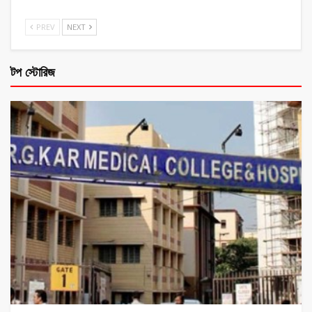
PREV
NEXT
টপ স্টোরিজ