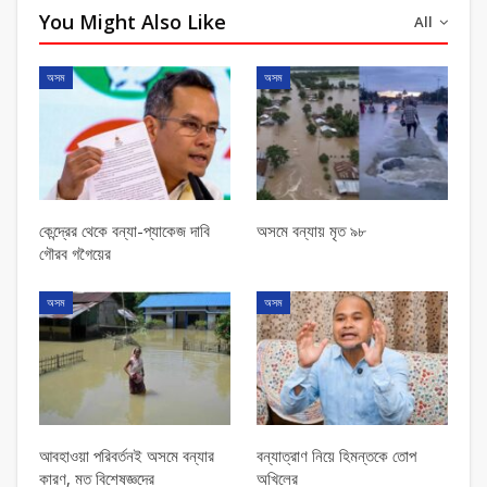
You Might Also Like
All
অসম
অসম
কেন্দ্রের থেকে বন্যা-প্যাকেজ দাবি
অসমে বন্যায় মৃত ৯৮
গৌরব গগৈয়ের
অসম
অসম
আবহাওয়া পরিবর্তনই অসমে বন্যার
বন্যাত্রাণ নিয়ে হিমন্তকে তোপ
কারণ, মত বিশেষজ্ঞদের
অখিলের