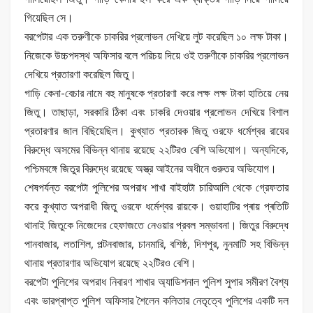
গিয়েছিল সে।
বরপেটার এক তরুণীকে চাকরির প্রলোভন দেখিয়ে লুট করেছিল ১০ লক্ষ টাকা।
নিজেকে উচ্চপদস্থ অফিসার বলে পরিচয় দিয়ে ওই তরুণীকে চাকরির প্রলোভন
দেখিয়ে প্রতারণা করেছিল জিতু।
গাড়ি কেনা-বেচার নামে বহু মানুষকে প্রতারণা করে লক্ষ লক্ষ টাকা হাতিয়ে নেয়
জিতু। তাছাড়া, সরকারি ঠিকা এবং চাকরি দেওয়ার প্রলোভন দেখিয়ে বিশাল
প্রতারণার জাল বিছিয়েছিল। কুখ্যাত প্রতারক জিতু ওরফে ধর্মেশ্বর রায়ের
বিরুদ্ধে অসমের বিভিন্ন থানায় রয়েছে ২২টিরও বেশি অভিযোগ। অন্যদিকে,
পশ্চিমবঙ্গে জিতুর বিরুদ্ধে রয়েছে অস্ত্র আইনের অধীনে গুরুতর অভিযোগ।
​শেষপর্যন্ত বরপেটা পুলিশের অপরাধ শাখা বাইহাটা চারিআলি থেকে গ্রেফতার
করে কুখ্যাত অপরাধী জিতু ওরফে ধর্মেশ্বর রায়কে। ​গুয়াহাটির প্ৰায় প্ৰতিটি
থানাই জিতুকে নিজেদের হেফাজতে নেওয়ার প্রবল সম্ভাবনা। জিতুর বিরুদ্ধে
পানবাজার, লতাশিল, পল্টনবাজার, চানমারি, বশিষ্ঠ, দিশপুর, নুনমাটি সহ বিভিন্ন
থানায় প্রতারণার অভিযোগ রয়েছে ২২টিরও বেশি।
বরপেটা পুলিশের অপরাধ নিবারণ শাখার অ্যাডিশনাল পুলিশ সুপার সমীরণ বৈশ্য
এবং ভারপ্ৰাপ্ত পুলিশ অফিসার শৈলেন কলিতার নেতৃত্বে পুলিশের একটি দল