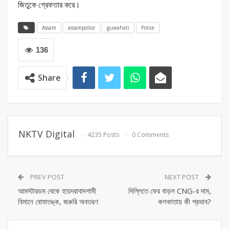
জিতুকে গ্রেফতার করে।
Assam
assampolice
guwahati
Police
136
Share
NKTV Digital
4235 Posts
0 Comments
PREV POST
NEXT POST
আমস্টারডম থেকে হায়দরাবাদগামী
দিল্লিতে ফের বাড়ল CNG-র দাম,
বিমানে বোমাতঙ্ক, জরুরি অবতরণ
কলকাতায় কী প্রভাব?