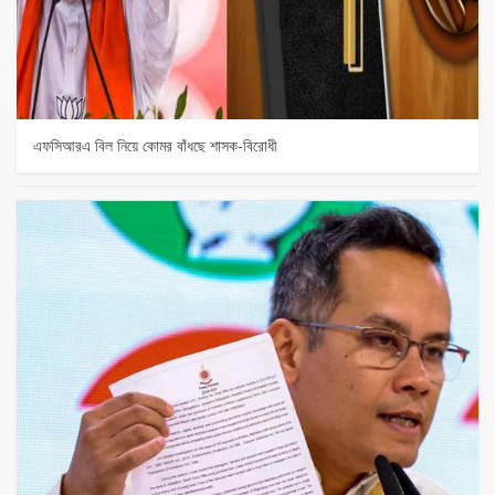
এফসিআরএ বিল নিয়ে কোমর বাঁধছে শাসক-বিরোধী