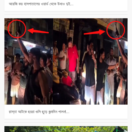
আরজি কর হাসপাতালের ওয়ার্ড থেকে উধাও দুই…
রাস্তা আটকে ছররা গুলি ছুড়ে জন্মদিন পালন!…