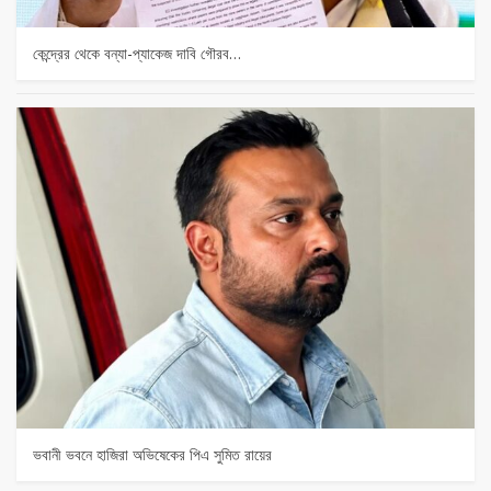
কেন্দ্রের থেকে বন্যা-প্যাকেজ দাবি গৌরব…
ভবানী ভবনে হাজিরা অভিষেকের পিএ সুমিত রায়ের