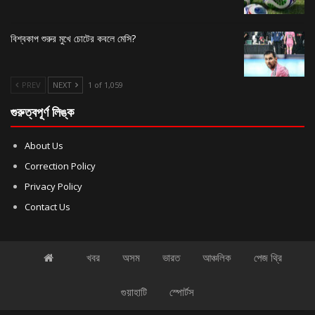
বিশ্বকাপ শুরুর মুখে চোটের কবলে মেসি?
PREV
NEXT
1 of 1,059
গুরুত্বপূর্ণ লিঙ্ক
About Us
Correction Policy
Privacy Policy
Contact Us
খবর
অসম
ভারত
আঞ্চলিক
পেজ থ্রি
গুয়াহাটি
স্পোর্টস