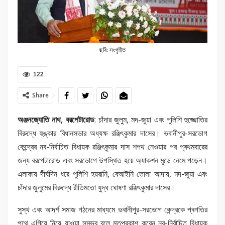
ছবি: সংগৃহীত
122
Share
অঞ্জনজ্যোতি নাথ, বরপেটারোড
: চাঁদার জুলুম, মদ-জুয়া এবং পুলিশি হুজ্জোতির
বিরুদ্ধে হুঙ্কার বিধানসভার অধ্যক্ষ রঞ্জিৎকুমার দাসের। ভবানীপুর-সরভোগ
কেন্দ্রের নব-নিৰ্বাচিত বিধায়ক রঞ্জিৎকুমার দাস শপথ নেওয়ার পর প্ৰথমবারের
জন্য বরপেটারোড এবং সরভোগে উপস্থিত হয়ে অ্যাকশন মুডে নেমে পড়েন।
এলাকায় দীৰ্ঘদিন ধরে পুলিশি হয়রানি, বেআইনি তোলা আদায়, মদ-জুয়া এবং
চাঁদার জুলুমের বিরুদ্ধে রীতিমতো যুদ্ধ ঘোষণা রঞ্জিৎকুমার দাসের।
সুস্থ এবং আদৰ্শ সমাজ গঠনের মাধ্যমে ভবানীপুর-সরভোগ কেন্দ্রকে প্ৰগতির
পথে এগিয়ে নিয়ে যাওয়া সম্ভব বলে মতপ্রকাশ করেন নব-নির্বাচিত বিধায়ক