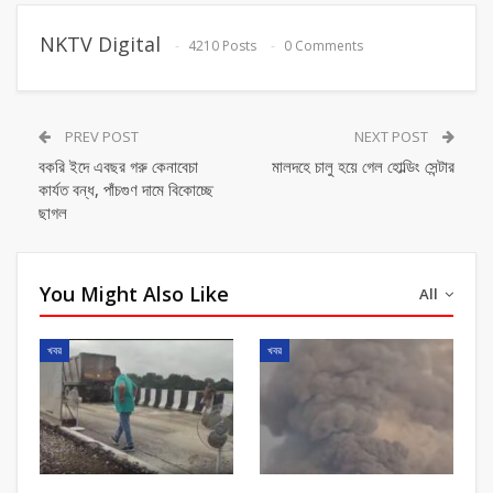
NKTV Digital
4210 Posts
0 Comments
PREV POST
NEXT POST
বকরি ইদে এবছর গরু কেনাবেচা
মালদহে চালু হয়ে গেল হোল্ডিং সেন্টার
কার্যত বন্ধ, পাঁচগুণ দামে বিকোচ্ছে
ছাগল
You Might Also Like
All
খবর
খবর