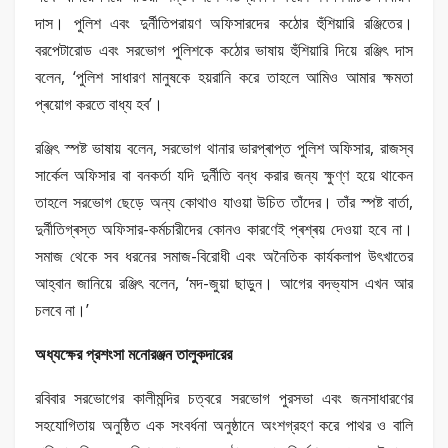
দাস। পুলিশ এবং দুর্নীতিপরায়ণ অফিসারদের কঠোর হুঁশিয়ারি রঞ্জিতের।
বরপেটারোড এবং সরভোগ পুলিশকে কঠোর ভাষায় হুঁশিয়ারি দিয়ে রঞ্জিৎ দাস
বলেন, ‘পুলিশ সাধারণ মানুষকে হয়রানি করে তাহলে আমিও আমার ক্ষমতা
প্ৰয়োগ করতে বাধ্য হব’।
রঞ্জিৎ স্পষ্ট ভাষায় বলেন, সরভোগ থানার ভারপ্ৰাপ্ত পুলিশ অফিসার, রাজস্ব
সার্কেল অফিসার বা বনকর্তা যদি দুৰ্নীতি বন্ধ করার জন্য ক্ষুণ্ণ হয়ে থাকেন
তাহলে সরভোগ ছেড়ে অন্য কোথাও যাওয়া উচিত তাঁদের। তাঁর স্পষ্ট বার্তা,
দুৰ্নীতিগ্ৰস্ত অফিসার-কৰ্মচারীদের কোনও কারণেই প্ৰশ্ৰয় দেওয়া হবে না।
সমাজ থেকে সব ধরনের সমাজ-বিরোধী এবং অনৈতিক কাৰ্যকলাপ উৎখাতের
আহ্বান জানিয়ে রঞ্জিৎ বলেন, ‘মদ-জুয়া ছাড়ুন। আগের বদভ্যাস এখন আর
চলবে না।’
অধ্যক্ষের প্রশংসা মনোরঞ্জন তালুকদারের
রবিবার সরভোগের কালীমন্দির চত্বরে সরভোগ পুরসভা এবং জনসাধারণের
সহযোগিতায় অনুষ্ঠিত এক সংবৰ্ধনা অনুষ্ঠানে অংশগ্রহণ করে পাথর ও বালি