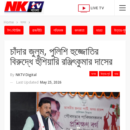
LIVE TV
Home
অসম
টপ স্টোরিজ
রাজনীতি
পশ্চিমবঙ্গ
কলকাতা
ভারত
উত্তর-পূর্ব
চাঁদার জুলুম, পুলিশি হুজ্জোতির
বিরুদ্ধে হুঁশিয়ারি রঞ্জিৎকুমার দাসের
অসম
উত্তর-পূর্ব
খবর
By
NKTV Digital
Last Updated
May 25, 2026