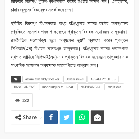
মাফিয়ার বিরুদ্ধে পুলিশ-প্ৰশাসনকে কঠোর হওয়ার নিৰ্দেশ দেন। একইভাবে,
চাঁদার জুলুমের বিরুদ্ধেও সতর্ক করে দেন।
দুর্নীতির বিরুদ্ধে বিধানসভার অধ্য রঞ্জিৎকুমার দাসের কঠোর অবস্থানের
প্রেক্ষিতে সন্তোষ প্রকাশ করেছেন প্রাক্তন বিধায়ক মনোরঞ্জন তালুকদার।
রাজনৈতিক মতপার্থক্য ভুলে অধ্যক্ষের ভূয়সী প্ৰশংসা করেন প্ৰাক্তন
সিপিআই(এম) বিধায়ক মনোরঞ্জন তালুকদার। রঞ্জিৎকুমার দাসের পদক্ষেপকে
স্বাগত জানিয়ে সিপিআই(এম)-এর প্ৰাক্তন বিধায়ক মনোরঞ্জন তালুকদার এক
সাংবাদিক সম্মেলনে অধ্যক্ষকে সহযোগিতার আশ্বাস দেন।
assam assembly speaker
Assam news
ASSAM POLITICS
BANGLANEWS
monoranjan talukdar
NKTVBANGLA
ranjit das
122
Share