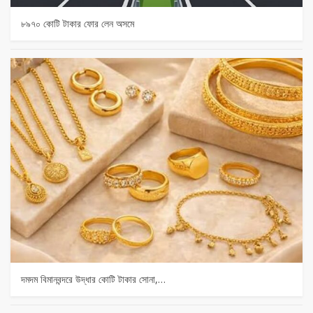
৮৯৭০ কোটি টাকার ফোর লেন অসমে
দমদম বিমানবন্দরে উদ্ধার কোটি টাকার সোনা,…