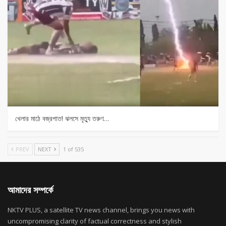
খেলার মাঠে বজ্রপাত! ঝলসে মৃত্যু তরুণ…
PREV
NEXT
1 of 535
আমাদের সম্পর্কে
NKTV PLUS, a satellite TV news channel, brings you news with
uncompromising clarity of factual correctness and stylish