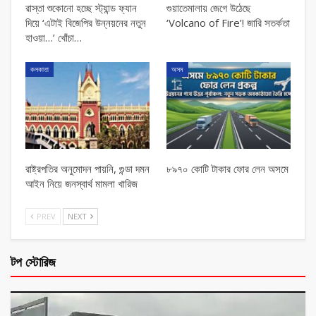
রাস্তা শুকোনো হচ্ছে স্ট্যান্ড ফ্যান
গুয়াতেমালায় জেগে উঠেছে
দিয়ে ‘এটাই বিজেপির উন্নয়নের নতুন
‘Volcano of Fire’! জারি সতর্কতা
হাওয়া…’ খোঁচা…
কলকাতা
অসম
রাষ্ট্রপতির অনুমোদন পায়নি, গুন্ডা দমন
৮৯৭০ কোটি টাকার ফোর লেন অসমে
আইন নিয়ে জনস্বার্থ মামলা খারিজ
PREV
NEXT
টপ স্টোরিজ