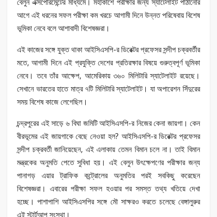
বেলুন এক্সপেরিমেন্টের মাধ্যমে। মহাকাশে পরীক্ষার জন্য স্যাটেলাইট পাঠানোর
আগে এই ধরনের সফল পরীক্ষা কম খরচে আগামী দিনে উন্নত পরিষেবায় বিশেষ
ভূমিকা নেবে বলে আশাবাদী বিশেষজ্ঞরা।
এই কাজের সঙ্গে যুক্ত থাকা আইসিএসপি-র ডিরেক্টর প্রফেসর সন্দীপ চক্রবর্তীর
মতে, আগামী দিনে এই প্রযুক্তি দেশের প্রতিরক্ষার বিষয়ে গুরুত্বপূর্ণ ভূমিকা
নেবে। তবে তাঁর আক্ষেপ, আমেরিকায় ৩৬০ মিলিটারি স্যাটেলাইট রয়েছে।
সেখানে ভারতের হাতে মাত্র ৭টি মিলিটারি স্যাটেলাইট। যা অপারেশন সিঁদুরের
সময় বিশেষ কাজে লেগেছিল।
চন্দ্রপুরের এই সাড়ে ৬ বিঘা জমিটি আইসিএসপি-র নিজের কেনা জায়গা। কেন
বীরভূমের এই জায়গাকে বেছে নেওয়া হল? আইসিএসপি-র ডিরেক্টর প্রফেসর
সন্দীপ চক্রবর্তী জানিয়েছেন, এই এলাকায় তেমন বিমান চলে না। তাই বিমান
মন্ত্রকের অনুমতি পেতে সুবিধা হয়। এই বেলুন উৎক্ষেপণের পরীক্ষার জন্য
পানাগড় এয়ার ট্রাফিক কন্ট্রোলের অনুমতির পরই সবকিছু করেছেন
বিশেষজ্ঞরা। এবারের পরীক্ষা সফল হওয়ার পর সমস্ত তথ্য খতিয়ে দেখা
হচ্ছে। পাশাপাশি আইসিএসপির সঙ্গে মৌ সাক্ষরও করতে চলেছে বেঙ্গালুরুর
এই স্টার্টআপ সংস্থা।