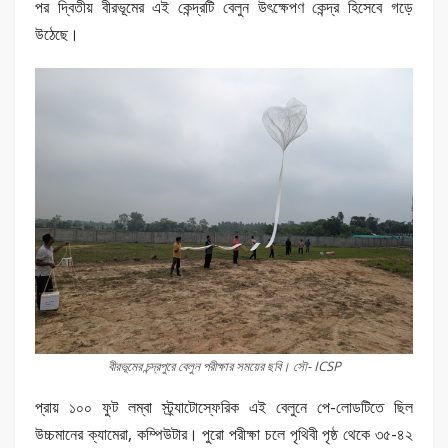
পর দ্বিতীয় বীরভূমের এই কেন্দ্রটি বেলুন উৎক্ষেপণ কেন্দ্র হিসেবে গড়ে
উঠেছে।
বীরভূমের চন্দ্রপুরে বেলুন পরীক্ষার সময়ের ছবি। সৌ- ICSP
প্রায় ১০০ ফুট লম্বা স্ট্র্যাটোস্ফেরিক এই বেলুনে পে-লোডটিতে ছিল
উচ্চমানের ক্যামেরা, কম্পিউটার। পুরো পরীক্ষা চলে পৃথিবী পৃষ্ঠ থেকে ৩৫-৪২