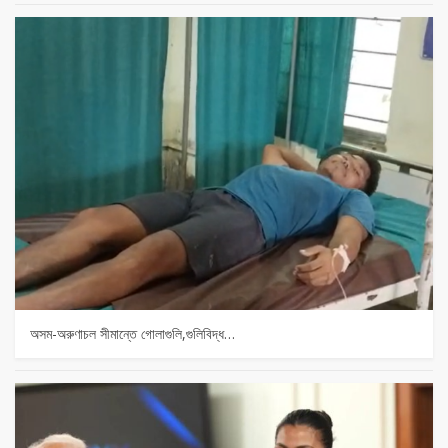
অসম-অরুণাচল সীমান্তে গোলাগুলি,গুলিবিদ্ধ…