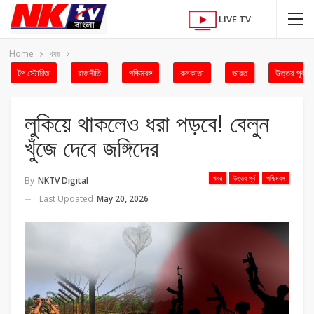
LIVE TV
Home
খবর
টপ স্টোরিজ
রাজনীতি
পশ্চিমবঙ্গ
কলকাতা
ভারত
উত্তর-পূর্ব
লুকিয়ে থাকলেও ধরা পড়বে! বেলুন
খুঁজে দেবে জঙ্গিদের
খবর
উত্তর-পূর্ব
পশ্চিমবঙ্গ
By
NKTV Digital
Last Updated
May 20, 2026