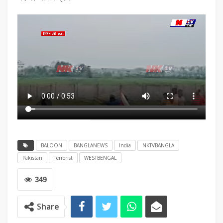
BALOON
BANGLANEWS
India
NKTVBANGLA
Pakistan
Terrorist
WESTBENGAL
349
Share