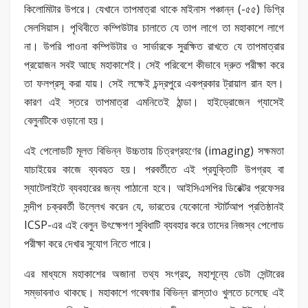
কিলোমিটার উপরে। যেখানে তাপমাত্রা থাকে মাইনাস পঞ্চান্ন (-৫৫) ডিগ্রি
সেলসিয়াস। পৃথিবীতে কম্পিউটার চালাতে যে তাপ লাগে তা মহাকাশে লাগে
না। উপরি পাওনা কম্পিউটার ও সার্ভারকে সুরক্ষিত রাখতে যে তাপমাত্রার
প্রয়োজন সবই আছে মহাকাশেই। সেই পরিবেশে কীভাবে দ্রুত পরীক্ষা করে
তা ফলপ্রসূ করা যায়। সেই লক্ষেই চন্দ্রপুরে একপ্রকার ট্রায়াল রান হল।
কারণ এই স্তরে তাপমাত্রা এমনিতেই ঠান্ডা। হাইড্রোজেন গ্যাসেই
বেলুনটিকে ওড়ানো হয়।
এই পেলোডটি মূলত বিভিন্ন উচ্চতায় চিত্রগ্রহণের (imaging) সক্ষমতা
যাচাইয়ের কাজে ব্যবহৃত হয়। পরবর্তীতে এই প্রযুক্তিটি উপগ্রহ বা
স্যাটেলাইটে ব্যবহারের জন্য পাঠানো হবে। আইসিএসপির ডিরেক্টর প্রফেসর
সন্দীপ চক্রবর্তী উল্লেখ করেন যে, ভারতের যেকোনো স্টার্টআপ প্রতিষ্ঠানই
ICSP-এর এই বেলুন উৎক্ষেপণ সুবিধাটি ব্যবহার করে তাদের নিজস্ব পেলোড
পরীক্ষা করে দেখার সুযোগ নিতে পারে।
এর মাধ্যমে মহাকাশের অজানা তথ্য সংগ্রহ, মহাশূন্যে ডেটা সেন্টারের
সম্ভাবনাও থাকছে। মহাকাশে গবেষণার বিভিন্ন রাস্তাও খুলতে চলেছে এই