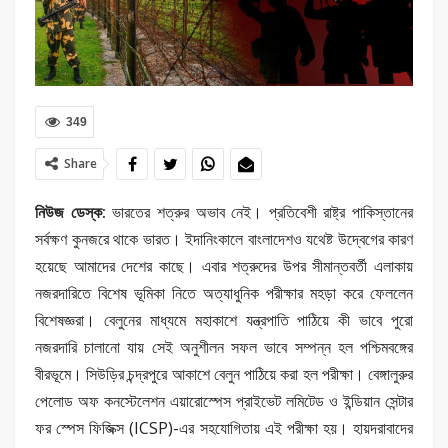
349
Share
নিউজ ডেস্ক:
ভারতের শত্রুর অভাব নেই। প্রতিবেশী রাষ্ট্র পাকিস্তানের
সর্বক্ষণ কুনজরে থাকে ভারত। ইদানিংকালে বাংলাদেশও যথেষ্ট উদ্বেগের কারণ
হয়েছে আমাদের দেশের কাছে। এবার শত্রুদের উপর সীমান্তবর্তী এলাকায়
নজরদারিতে বিশেষ ভূমিকা নিতে অত্যাধুনিক পরীক্ষার মহড়া করে ফেললেন
বিশেষজ্ঞরা। বেলুনের মাধ্যমে মহাকাশে যন্ত্রপাতি পাঠিয়ে কী ভাবে পুরো
নজরদারি চালানো যায় সেই অনুশীলন সফল ভাবে সম্পন্ন হল পশ্চিমবঙ্গের
বীরভূমে। সিউড়ির চন্দ্রপুরে আকাশে বেলুন পাঠিয়ে করা হল পরীক্ষা। বেঙ্গালুরুর
পেলোড অফ কনস্টেলেশন এয়ারোস্পেস প্রাইভেট লমিটেড ও ইন্ডিয়ান সেন্টার
ফর স্পেস ফিজিক্স (ICSP)-এর সহযোগিতায় এই পরীক্ষা হয়। হায়দরাবাদের