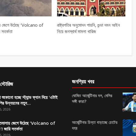
লায় জেগে উঠেছে ‘Volcano of
রাষ্ট্রপতির অনুমোদন পায়নি, গুন্ডা দমন আইন
 সতর্কতা
নিয়ে জনস্বার্থ মামলা খারিজ
জনপ্রিয় খবর
স্টোরিজ
ঘোষিত আর্জেন্টিনার দল, মেসির
া শুকোনো হচ্ছে স্ট্যান্ড ফ্যান দিয়ে ‘এটাই
সঙ্গী কারা?
পির উন্নয়নের নতুন…
6, 2026
আর্জেন্টিনার চিন্তা বাড়াচ্ছে চোটের
াতেমালায় জেগে উঠেছে ‘Volcano of
বহর
’! জারি সতর্কতা
6, 2026