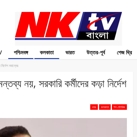
V
পশ্চিমবঙ্গ
কলকাতা
ভারত
উত্তর-পূর্ব
পেজ থ্রি
নির্দেশ নবান্নের
ন্তব্য নয়, সরকারি কর্মীদের কড়া নির্দেশ
খবর
কলকাতা
টপ স্টোরিজ