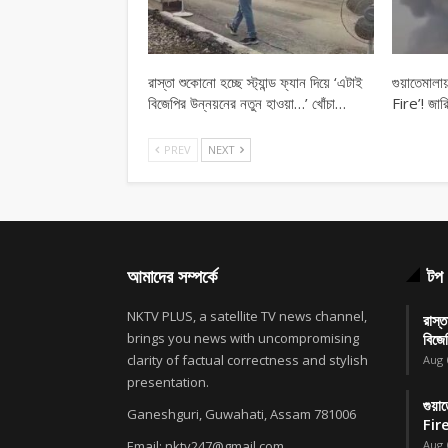
রাস্তা শুকোনো হচ্ছে স্ট্যান্ড ফ্যান দিয়ে ‘এটাই
গুয়াতেমা
বিজেপির উন্নয়নের নতুন হাওয়া…’ খোঁচা…
Fire’! জারি
PREV
NEXT
আমাদের সম্পর্কে
টপ 
NKTV PLUS, a satellite TV news channel,
রাস্ত
brings you news with uncompromising
বিজে
clarity of factual correctness and stylish
Aug 
presentation.
গুয়
Ganeshguri, Guwahati, Assam 781006
Fire
Email: nktv247@gmail.com
Aug 