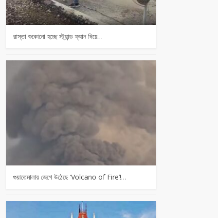
রাস্তা শুকোনো হচ্ছে স্ট্যান্ড ফ্যান দিয়ে…
গুয়াতেমালায় জেগে উঠেছে ‘Volcano of Fire’!…