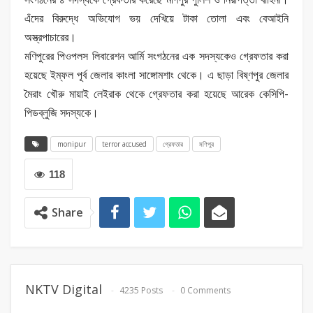
এঁদের বিরুদ্ধে অভিযোগ ভয় দেখিয়ে টাকা তোলা এবং বেআইনি
অস্ত্রপাচারের।
মণিপুরের পিওপলস লিবারেশন আর্মি সংগঠনের এক সদস্যকেও গ্রেফতার করা
হয়েছে ইম্ফল পূর্ব জেলার কাংলা সাঙ্গোমশাং থেকে। এ ছাড়া বিষ্ণপুর জেলার
মৈরাং খৌরু মায়াই লেইরাক থেকে গ্রেফতার করা হয়েছে আরেক কেসিপি-
পিডব্লুজি সদস্যকে।
monipur
terror accused
গ্রেফতার
মণিপুর
118
Share
NKTV Digital
4235 Posts
0 Comments