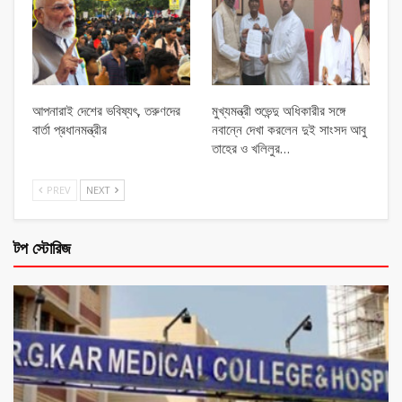
আপনারাই দেশের ভবিষ্যৎ, তরুণদের
মুখ্যমন্ত্রী শুভেন্দু অধিকারীর সঙ্গে
বার্তা প্রধানমন্ত্রীর
নবান্নে দেখা করলেন দুই সাংসদ আবু
তাহের ও খলিলুর…
PREV
NEXT
টপ স্টোরিজ