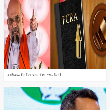
এফসিআরএ বিল নিয়ে কোমর বাঁধছে শাসক-বিরোধী