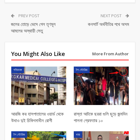
PREV POST
NEXT POST
জলের তোড়ে ভেসে গেল তৃণমূল
কনসার্ট অর্থনীতির পথে অসম
আমলের অস্থায়ী সেতু
You Might Also Like
More From Author
পশ্চিমবঙ্গ
টপ স্টোরিজ
আরজি কর হাসপাতালের ওয়ার্ড থেকে
রাস্তা আটকে ছররা গুলি ছুড়ে জন্মদিন
উধাও দুই চিকিৎসাধীন রোগী
পালন! গ্রেফতার ১০
টপ স্টোরিজ
খবর