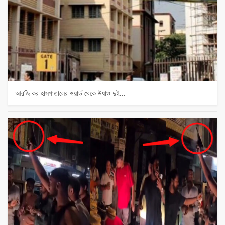
আরজি কর হাসপাতালের ওয়ার্ড থেকে উধাও দুই…