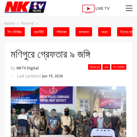
LIVE TV
Home
উত্তর-পূর্ব
টপ স্টোরিজ
রাজনীতি
পশ্চিমবঙ্গ
কলকাতা
ভারত
উত্তর-পূর্ব
মণিপুরে গ্রেফতার ৯ জঙ্গি
উত্তর-পূর্ব
খবর
টপ স্টোরিজ
By
NKTV Digital
Last Updated
Jun 19, 2026