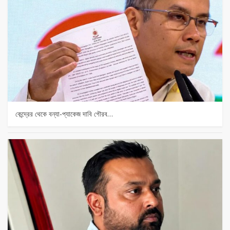
কেন্দ্রের থেকে বন্যা-প্যাকেজ দাবি গৌরব…