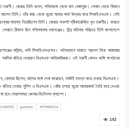
ৃত তরুণী। জেরায় তিনি বলেন, পশ্চিমবঙ্গে থেকে যান বেঙ্গালুরু। সেখান থেকে বিমানে
াহাটি আসেন তিনি। তাঁর কাছ থেকে ভুয়ো আধার কার্ড উদ্ধার করে সিআইএসএফ। সেই
লচক্রের সাহায্য নিয়েছিলেন তিনি। জেরায় অকপট স্বীকারোক্তি ধৃত তরুণীর। ভারতে
খানে ঠিকানা ছিল পশ্চিমবঙ্গের দয়াগঞ্জের। হিন্দু মহিলার পরিচয়ে তিনি বাংলাদেশে
য়ণগঞ্জের বাসিন্দা, দাবি সিআইএসএফের। অবৈধভাবে ভারতে প্রবেশ নিয়ে আজারার
। সবদিক খতিয়ে দেখছেন বিএসএফ আধিকারিকরা। ওই তরুণী কোনও জঙ্গি সংগঠনের
ছেন, কোথায় ছিলেন, কাদের সঙ্গে দেখা করেছেন, সবটাই তদন্ত করে দেখছে বিএসএফ।
াও খতিয়ে দেখছে পুলিশ ও বিএসএফ। খোঁজ চলছে ভুয়ো আধারকার্ড তৈরি করে দেওয়া
খা হবে গোয়ালপাড়া জেলার ডিটেনশন ক্যাম্পে।
NGLANEWS
guwahati
NKTVBANGLA
143