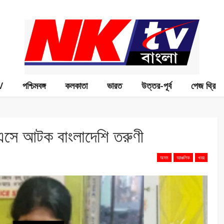
V
পশ্চিমবঙ্গ
কলকাতা
ভারত
উত্তর-পূর্ব
পেজ থ্রি
 এসে আটক বাংলাদেশি তরুণী
অসম
আঞ্চলিক
খবর