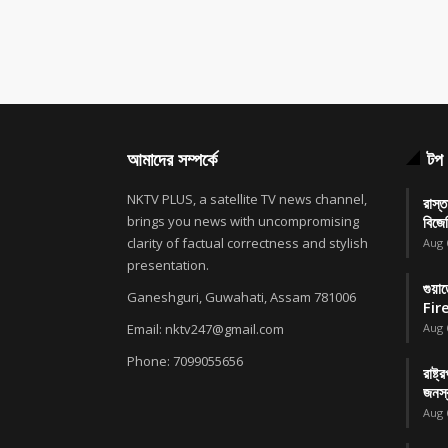
আমাদের সম্পর্কে
টপ 
NKTV PLUS, a satellite TV news channel,
রাস্ত
brings you news with uncompromising
বিজে
clarity of factual correctness and stylish
Aug 
presentation.
গুয়
Ganeshguri, Guwahati, Assam 781006
Fire
Email: nktv247@gmail.com
Aug 
Phone: 7099055656
রাষ্ট
জনস্ব
Aug 