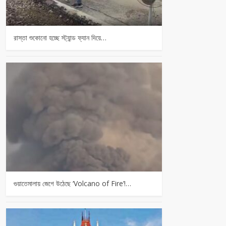
রাস্তা শুকোনো হচ্ছে স্ট্যান্ড ফ্যান দিয়ে…
গুয়াতেমালায় জেগে উঠেছে ‘Volcano of Fire’!…