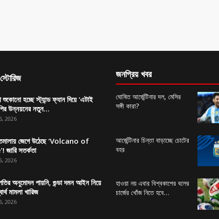
জনপ্রিয় খবর
স্টোরিজ
ঘোষিত আর্জেন্টিনার দল, মেসির
া শুকোনো হচ্ছে স্ট্যান্ড ফ্যান দিয়ে ‘এটাই
সঙ্গী কারা?
পির উন্নয়নের নতুন…
6, 2026
আর্জেন্টিনার চিন্তা বাড়াচ্ছে চোটের
াতেমালায় জেগে উঠেছে ‘Volcano of
বহর
’! জারি সতর্কতা
6, 2026
্রপতির অনুমোদন পায়নি, গুন্ডা দমন আইন নিয়ে
হাওয়া নয় এবার বিশ্বকাপের বলের
ার্থ মামলা খারিজ
চার্জের খোঁজ নিতে হবে…
6, 2026