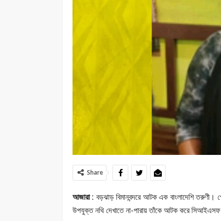
Share
আজারা :
বড়ঝাড় বিমানবন্দরে আটক এক বাংলাদেশি তরুণী। 
উপযুক্ত নথি দেখাতে না-পারায় তাঁকে আটক করে সিআইএসফ।