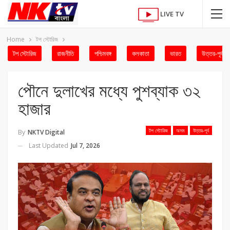
LIVE TV
Home
টপ স্টোরিজ
টপ স্টোরিজ
রাজনীতি
পশ্চিমবঙ্গ
কলকাতা
ভারত
উত্তর-পূর্ব
পৌনে দুলাখের মধ্যে পুশব্যাক ৩২
হাজার
টপ স্টোরিজ
অসম
উত্তর-পূর্ব
By
NKTV Digital
Last Updated
Jul 7, 2026