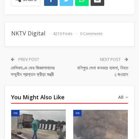
NKTV Digital
4210 Posts
0 Comments
PREV POST
NEXT POST
মেসিকাণ্ডে ফের জিজ্ঞাসাবাদের
মণিপুরে সেনা কনভয়ে হামলা, নিহত
সম্মুখীন প্রাক্তন ক্রীড়া মন্ত্রী
২ জওয়ান
You Might Also Like
All
খবর
খবর