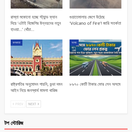
রাস্তা শুকোনো হচ্ছে স্ট্যান্ড ফ্যান
গুয়াতেমালায় জেগে উঠেছে
দিয়ে ‘এটাই বিজেপির উন্নয়নের নতুন
‘Volcano of Fire’! জারি সতর্কতা
হাওয়া…’ খোঁচা…
কলকাতা
অসম
রাষ্ট্রপতির অনুমোদন পায়নি, গুন্ডা দমন
৮৯৭০ কোটি টাকার ফোর লেন অসমে
আইন নিয়ে জনস্বার্থ মামলা খারিজ
PREV
NEXT
টপ স্টোরিজ