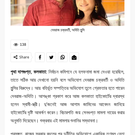
দেবরাজ চক্রবর্তী, অদিতি মুন্সি
138
Share
পৃথা দাশগুপ্ত, কলকাতা:
নির্বাচন কমিশনে যে হলফনামা জমা দেওয়া হয়েছিল,
তাতে সঠিক আয় দেখানো হয়নি বলে অভিযোগ দেবরাজ চক্রবর্তী ও অদিতি
মুন্সির বিরুদ্ধে। আয় বহির্ভূত সম্পত্তির অভিযোগ তুলে গ্রেফতার হতে পারেন
দেবরাজ-অদিতি। আশঙ্কা প্রকাশ করে আজ কলকাতা হাইকোর্টের দ্বারস্থ
হলেন স্বামী-স্ত্রী। দু’জনেই আজ আগাম জামিনের আবেদন জানিয়ে
হাইকোর্টের দৃষ্টি আকর্ষণ করেন। বিচারপতি জয় সেনগুপ্ত মামলা দায়ের করার
অনুমতি দিয়েছেন। শুক্রবার এই মামলার শুনানির সম্ভাবনা।
প্রসঙ্গত, রাজ্যে সরকার বদলের পর দুর্নীতির অভিযোগে একাধিক তৃণমূল নেতা