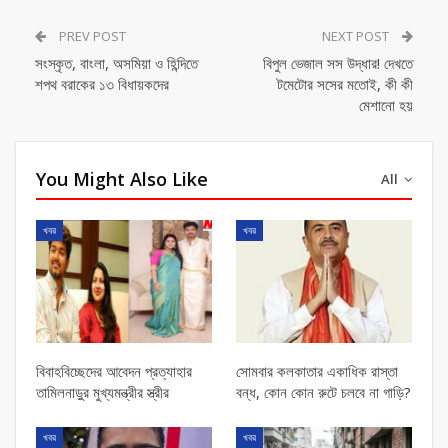
PREV POST
NEXT POST
সংস্কৃত, বাংলা, অসমিয়া ও হিন্দিতে
বিপুল ভেজাল সস উদ্ধার! দেখতে
শপথ বরাকের ১৩ বিধায়কদের
টমেটোর সসের মতোই, কী কী
মেশানো হয়
You Might Also Like
All
খবর
খবর
বিবাহবিচ্ছেদের আবেদন প্রত্যাহার
সোমবার কলকাতার একাধিক রাস্তা
তামিলনাড়ুর মুখ্যমন্ত্রীর স্ত্রীর
বন্ধ, কোন কোন রুটে চলবে না গাড়ি?
খবর
খবর