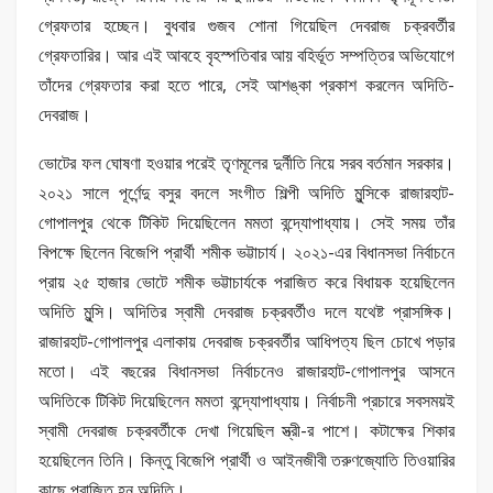
গ্রেফতার হচ্ছেন। বুধবার গুজব শোনা গিয়েছিল দেবরাজ চক্রবর্তীর
গ্রেফতারির। আর এই আবহে বৃহস্পতিবার আয় বহির্ভূত সম্পত্তির অভিযোগে
তাঁদের গ্রেফতার করা হতে পারে, সেই আশঙ্কা প্রকাশ করলেন অদিতি-
দেবরাজ।
ভোটের ফল ঘোষণা হওয়ার পরেই তৃণমূলের দুর্নীতি নিয়ে সরব বর্তমান সরকার।
২০২১ সালে পূর্ণেন্দু বসুর বদলে সংগীত শিল্পী অদিতি মুন্সিকে রাজারহাট-
গোপালপুর থেকে টিকিট দিয়েছিলেন মমতা বন্দ্যোপাধ্যায়। সেই সময় তাঁর
বিপক্ষে ছিলেন বিজেপি প্রার্থী শমীক ভট্টাচার্য। ২০২১-এর বিধানসভা নির্বাচনে
প্রায় ২৫ হাজার ভোটে শমীক ভট্টাচার্যকে পরাজিত করে বিধায়ক হয়েছিলেন
অদিতি মুন্সি। অদিতির স্বামী দেবরাজ চক্রবর্তীও দলে যথেষ্ট প্রাসঙ্গিক।
রাজারহাট-গোপালপুর এলাকায় দেবরাজ চক্রবর্তীর আধিপত্য ছিল চোখে পড়ার
মতো। এই বছরের বিধানসভা নির্বাচনেও রাজারহাট-গোপালপুর আসনে
অদিতিকে টিকিট দিয়েছিলেন মমতা বন্দ্যোপাধ্যায়। নির্বাচনী প্রচারে সবসময়ই
স্বামী দেবরাজ চক্রবর্তীকে দেখা গিয়েছিল স্ত্রী-র পাশে। কটাক্ষের শিকার
হয়েছিলেন তিনি। কিন্তু বিজেপি প্রার্থী ও আইনজীবী তরুণজ্যোতি তিওয়ারির
কাছে পরাজিত হন অদিতি।