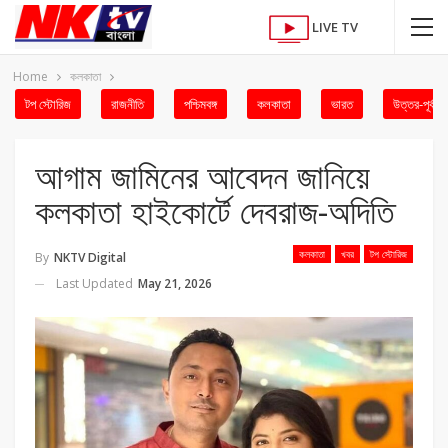
LIVE TV
Home
কলকাতা
টপ স্টোরিজ
রাজনীতি
পশ্চিমবঙ্গ
কলকাতা
ভারত
উত্তর-পূর্ব
আগাম জামিনের আবেদন জানিয়ে
কলকাতা হাইকোর্টে দেবরাজ-অদিতি
কলকাতা
খবর
টপ স্টোরিজ
By
NKTV Digital
Last Updated
May 21, 2026