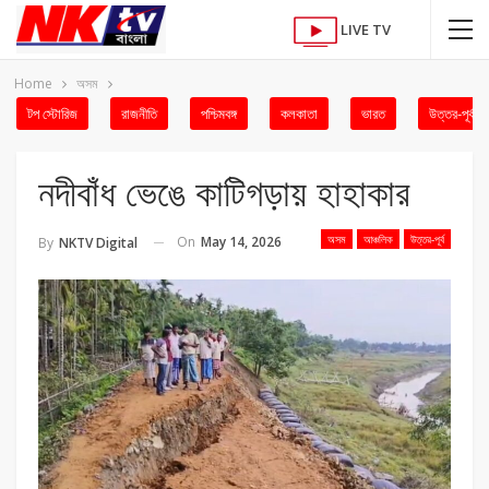
LIVE TV
Home
অসম
টপ স্টোরিজ
রাজনীতি
পশ্চিমবঙ্গ
কলকাতা
ভারত
উত্তর-পূর্ব
নদীবাঁধ ভেঙে কাটিগড়ায় হাহাকার
অসম
আঞ্চলিক
উত্তর-পূর্ব
On
May 14, 2026
By
NKTV Digital