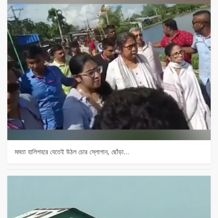
মমতা হালিশহরে যেতেই উঠল চোর স্লোগান, ছোঁড়া…