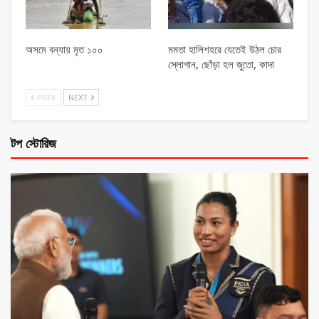
অসমে বন্যায় মৃত ১০০
মমতা হালিশহরে যেতেই উঠল চোর
স্লোগান, ছোঁড়া হল জুতো, কাদা
PREV
NEXT
টপ স্টোরিজ