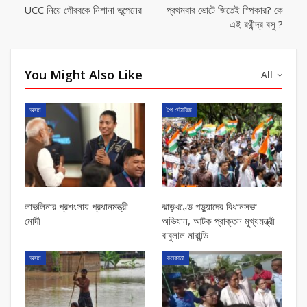
UCC নিয়ে গৌরবকে নিশানা ভূপেনের
প্রথমবার ভোটে জিতেই স্পিকার? কে
এই রথীন্দ্র বসু ?
You Might Also Like
All
অসম
টপ স্টোরিজ
লাভলিনার প্রশংসায় প্রধানমন্ত্রী
ঝাড়খণ্ডে পড়ুয়াদের বিধানসভা
মোদী
অভিযান, আটক প্রাক্তন মুখ্যমন্ত্রী
বাবুলাল মারান্ডি
অসম
কলকাতা