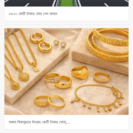
৮৯৭০ কোটি টাকার ফোর লেন অসমে
দমদম বিমানবন্দরে উদ্ধার কোটি টাকার সোনা,…