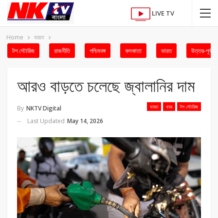
LIVE TV
Home
ভারত
টপ স্টোরিজ
রাজনীতি
পশ্চিমবঙ্গ
কলকাতা
ভারত
উত্তর-পূর্ব
আরও বাড়তে চলেছে জ্বালানির দাম
ভারত
খবর
টপ স্টোরিজ
By
NKTV Digital
Last Updated
May 14, 2026