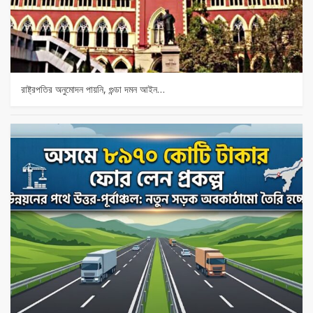
রাষ্ট্রপতির অনুমোদন পায়নি, গুন্ডা দমন আইন…