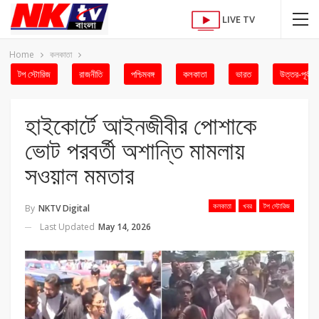
LIVE TV
Home
কলকাতা
টপ স্টোরিজ
রাজনীতি
পশ্চিমবঙ্গ
কলকাতা
ভারত
উত্তর-পূর্ব
হাইকোর্টে আইনজীবীর পোশাকে
ভোট পরবর্তী অশান্তি মামলায়
সওয়াল মমতার
কলকাতা
খবর
টপ স্টোরিজ
By
NKTV Digital
Last Updated
May 14, 2026