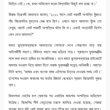
ভিত্তি নেই। কে, কখন অভিযোগ করেন বিস্তারিত কিছুই বলা হচ্ছে না।’
ধীরাজ ত্রিবেদী আদালতে জানান, ‘২০২১ সালে ভোট পরবর্তী অশান্তি খুঁজতে
পাঁচ বিচারপতির বৃহত্তর বেঞ্চ বসে ছিল। এখানে আগে আদালত খুঁজে তো
দেখুক, আদৌ ভোট পরবর্তী অশান্তির ঘটনা কি না। এখনই অন্তর্বতী নির্দেশ
কেন দেবে আদালত?’
মমতা বন্দ্যোপাধ্যায়কে আদালতের পোশাকে দেখে শোরগোল পড়ে যায়
আইনজীবী মহলে। বিভিন্ন মহলে খবর ছড়িয়ে পড়ে। প্রাক্তন মুখ্যমন্ত্রীর
সঙ্গে কথা বলতে হাজির হন সাংবাদিকরা। তবে মমতা বন্দ্যোপাধ্যায়ের হাইকোর্টে
মামলায় সওয়াল নিয়ে আমল দিতে নারাজ মুখ্যমন্ত্রী শুভেন্দু অধিকারী। নবান্নে
তিনি বলেন, ‘আমার এখন অনেক কাজ এইসবের উত্তর দেওয়ার সময় নেই।’
দু’পক্ষের সওয়াল জবাবের পর অর্ডার রিজার্ভ রেখেছেন প্রধান বিচারপতি সুজয়
পাল।
বিধানসভা ভোটের ফল ঘোষণার পর একাধিক জায়গায় অশান্তির অভিযোগ
উঠেছে। বিজেপির শীর্ষ নেতৃত্বের তরফে জানিয়ে দেওয়া হয়েছে, গেরুয়া
পতাকা হাতে যদি কেউ হামলা করে, তবে তাঁকে দল থেকে সাসপেন্ড করা হবে।