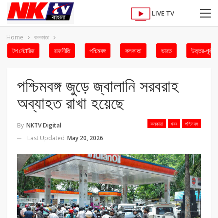
LIVE TV
Home
কলকাতা
টপ স্টোরিজ
রাজনীতি
পশ্চিমবঙ্গ
কলকাতা
ভারত
উত্তর-পূর্ব
পশ্চিমবঙ্গ জুড়ে জ্বালানি সরবরাহ
অব্যাহত রাখা হয়েছে
কলকাতা
খবর
পশ্চিমবঙ্গ
By
NKTV Digital
Last Updated
May 20, 2026