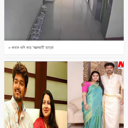
৮ জনকে গুলি করে ‘আত্মঘাতী’ ছাত্র!