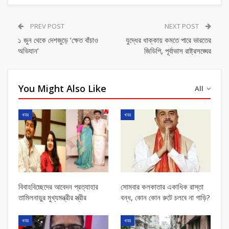
PREV POST
NEXT POST
১ জুন থেকে দেশজুড়ে ‘ক্ষেত বাঁচাও
যুদ্ধের ধাক্কায় কমতে পারে ভারতের
অভিযান’
জিডিপি, পূর্বাভাস রাষ্ট্রসঙ্ঘের
You Might Also Like
All
খবর
খবর
বিবাহবিচ্ছেদের আবেদন প্রত্যাহার
সোমবার কলকাতার একাধিক রাস্তা
তামিলনাড়ুর মুখ্যমন্ত্রীর স্ত্রীর
বন্ধ, কোন কোন রুটে চলবে না গাড়ি?
খবর
খবর