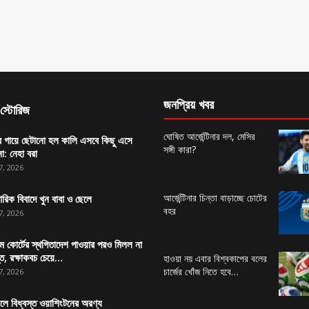
জনপ্রিয় খবর
স্টোরিজ
ঘোষিত আর্জেন্টিনার দল, মেসির
র গায়ে ছেটানো হল কালি এসবে কিছু এসে
সঙ্গী কারা?
া: নেহা বরা
7, 2026
আর্জেন্টিনার চিন্তা বাড়াচ্ছে চোটের
ারিক বিবাদে খুন বাবা ও ছেলে
বহর
7, 2026
িম কোর্টের স্থগিতাদেশ পাওয়ার পর‌ও মিলল না
তি, রক্ষাকবচ চেয়ে…
হাওয়া নয় এবার বিশ্বকাপের বলের
চার্জের খোঁজ নিতে হবে…
7, 2026
নলে বিধ্বস্ত ওয়াশিংটনের অরণ্য