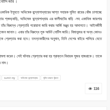
 নোটিস জারি ।
হ একাধিক ইস্যুতে অভিষেক বন্দ্যোপাধ্যায়ের আপ্ত সহায়ক সুমিত রায়ের খোঁজ চালাচ্ছে
ার শ্বশুড়বাড়ি, অভিষেক বন্দ্যোপাধ্যায় এর কালীঘাটের বাড়ি -সহ একাধিক জায়গায়
 তাঁর বিরুদ্ধে গ্রেপ্তারি পরোয়ানা জারি করার আর্জি মঞ্জুর হয় আদালতে। আইনজীবী
দন জানান। এবার তাঁর বিরুদ্ধে লুক আউট নোটিস জারি। বিমানবন্দর বা অন্য কোনও
াঁকে গ্রেপ্তার করা হবে। তদন্তকারীদের অনুমান, তিনি দেশের বাইরে পালিয়ে যেতে
ির মামলা করেন। সেই ঘটনায় গ্রেপ্তার করা হয় প্রাক্তন বিধায়ক সুজয় হাজরাকে। তাকে
র নাম।
sumit roy
অভিষেক বন্দ্যোপাধ্যায়
সুমিত রায়কে খুঁজতে
116