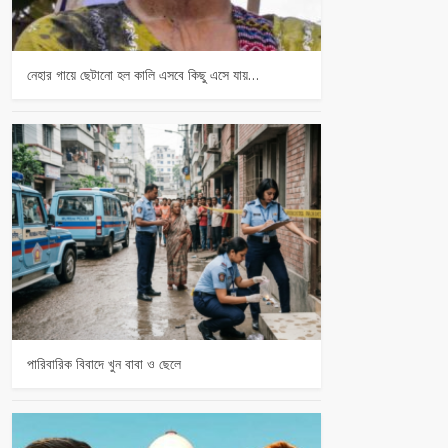
নেহার গায়ে ছেটানো হল কালি এসবে কিছু এসে যায়…
পারিবারিক বিবাদে খুন বাবা ও ছেলে