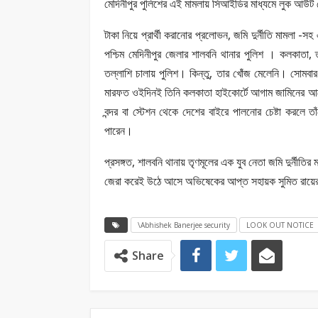
মেদিনীপুর পুলিশের এই মামলায় সিআইডির মাধ্যমে লুক আউট
টাকা নিয়ে প্রার্থী করানোর প্রলোভন, জমি দুর্নীতি মামলা -স
পশ্চিম মেদিনীপুর জেলার শালবনি থানার পুলিশ ।‌ কলকাতা, ত
তল্লাশি চালায় পুলিশ। কিন্তু, তার খোঁজ মেলেনি। সোমবার
মারফত ওইদিন‌ই তিনি কলকাতা হাইকোর্টে আগাম জামিনের আবে
বন্দর বা স্টেশন থেকে দেশের বাইরে পালনোর চেষ্টা করলে ত
পারেন।
প্রসঙ্গত, শালবনি থানায় তৃণমূলের এক যুব নেতা জমি দুর্নীত
জেরা করেই উঠে আসে অভিষেকের আপ্ত সহায়ক সুমিত রায়ে
\Abhishek Banerjee security
LOOK OUT NOTICE
Share