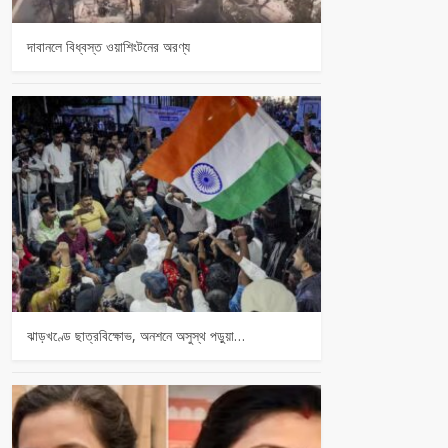
দাবানলে বিধ্বস্ত ওয়াশিংটনের অরণ্য
ঝাড়খণ্ডে ছাত্রবিক্ষোভ, অনশনে অসুস্থ পড়ুয়া…