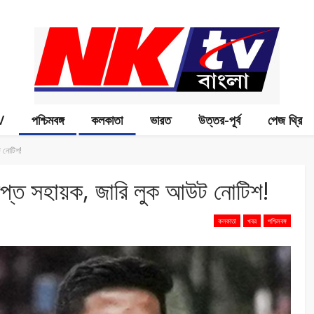
V
পশ্চিমবঙ্গ
কলকাতা
ভারত
উত্তর-পূর্ব
পেজ থ্রি
 নোটিশ!
্ত সহায়ক, জারি লুক আউট নোটিশ!
কলকাতা
খবর
পশ্চিমবঙ্গ