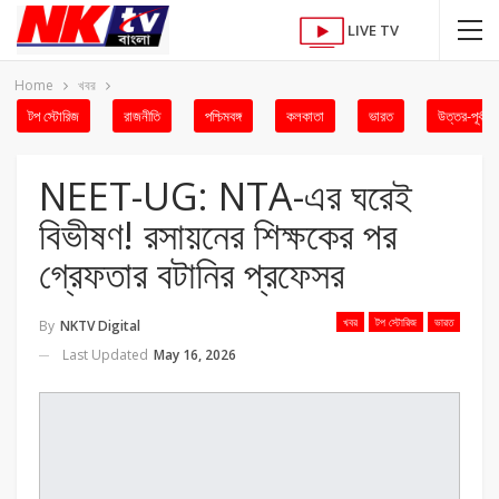
LIVE TV
Home
খবর
টপ স্টোরিজ
রাজনীতি
পশ্চিমবঙ্গ
কলকাতা
ভারত
উত্তর-পূর্ব
NEET-UG: NTA-এর ঘরেই
বিভীষণ! রসায়নের শিক্ষকের পর
গ্রেফতার বটানির প্রফেসর
খবর
টপ স্টোরিজ
ভারত
By
NKTV Digital
Last Updated
May 16, 2026