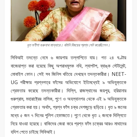
ধৃত মণীশা গুরুনাথ মান্ধারে। বটানি বিষয়ের প্রশ্ন সেট করেছিলেন।
সিবিআই তদন্তে নেমে ৬ জায়গায় তল্লাশিতে যায়। গত ২৪ ঘণ্টায়
বাজেয়াপ্ত করা হয়েছে কিছু অপরাধমূলক নথি, ল্যাপটপ, ব্যাঙ্ক স্টেটমেন্ট,
মোবাইল ফোন। সেই সব জিনিস খতিয়ে দেখছেন তদন্তকারীরা। NEET-
UG পরীক্ষার প্রশ্নপত্র ফাঁসের অভিযোগে ইতিমধ্যেই ৯ অভিযুক্তকে
গ্রেফতার করেছে তদন্তকারীরা। দিল্লি, রাজস্থানের জয়পুর, হরিয়ানার
গুরুগ্রাম, মহারাষ্ট্রের নাসিক, পুণে ও অহল্যানগর থেকে এই ৯ অভিযুক্তকে
গ্রেফতার করা হয়। অর্থাৎ, প্রশ্ন ফাঁস চক্র দেশজুড়ে ছড়িয়ে। ধৃত ৯ জনের
মধ্যে ৫ জন ৭ দিনের পুলিশ হেফাজতে। পুণে থেকে ধৃত ২ জনকে দিল্লিতে
নিয়ে যাওয়া হয়েছে। বাকিদের জেরা করে প্রশ্ন ফাঁস চক্রের আরও মাথাদের
হদিশ পেতে চাইছে সিবিআই।