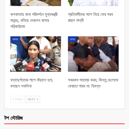
কলকাতায় থানা পরিদর্শনে মুখ্যমন্ত্রী
প্রতিবাদীদের পাশে নিয়ে ফের সরব
শুভেন্দু, খতিয়ে দেখলেন থানার
রাহুল গান্ধী
পরিকাঠামো
আসাম
অসম
বন্যাদুর্গতদের পাশে দাঁড়াতে হবে,
সবরকম সাহায্য করব, কিন্তু ছেলেকে
বলছেন লভলিনা
ফেরাতে পারব না: হিমন্ত
PREV
NEXT
টপ স্টোরিজ