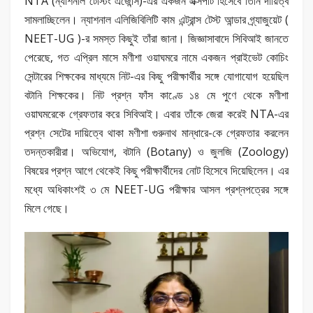
NTA (ন্যাশনাল টেস্টিং এজেন্সি)-এর একজন এক্সপার্ট হিসেবে তিনি দায়িত্ব
সামলাচ্ছিলেন। ন্যাশনাল এলিজিবিলিটি কাম এন্ট্রান্স টেস্ট আন্ডার গ্র্যাজুয়েট (
NEET-UG )-র সমস্ত কিছুই তাঁরা জানা। জিজ্ঞাসাবাদে সিবিআই জানতে
পেরেছে, গত এপ্রিল মাসে মণীশা ওয়াঘমরে নামে একজন প্রাইভেট কোচিং
সেন্টারের শিক্ষকের মাধ্যমে নিট-এর কিছু পরীক্ষার্থীর সঙ্গে যোগাযোগ হয়েছিল
বটানি শিক্ষকের। নিট প্রশ্ন ফাঁস কাণ্ডে ১৪ মে পুণে থেকে মণীশা
ওয়াঘমরেকে গ্রেফতার করে সিবিআই। এবার তাঁকে জেরা করেই NTA-এর
প্রশ্ন সেটের দায়িত্বে থাকা মণীশা গুরুনাথ মান্ধারে-কে গ্রেফতার করলেন
তদন্তকারীরা। অভিযোগ, বটানি (Botany) ও জুলজি (Zoology)
বিষয়ের প্রশ্ন আগে থেকেই কিছু পরীক্ষার্থীদের নোট হিসেবে দিয়েছিলেন। এর
মধ্যে অধিকাংশই ৩ মে NEET-UG পরীক্ষার আসল প্রশ্নপত্রের সঙ্গে
মিলে গেছে।