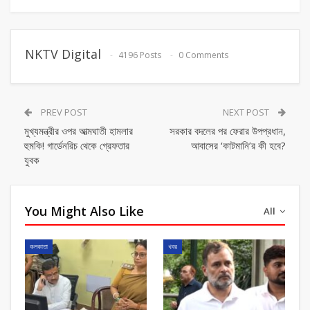
NKTV Digital
4196 Posts
0 Comments
PREV POST
NEXT POST
মুখ্যমন্ত্রীর ওপর আত্মঘাতী হামলার
সরকার বদলের পর ফেরার উপপ্রধান,
হুমকি! গার্ডেনরিচ থেকে গ্রেফতার
আবাসের ‘কাটমানি’র কী হবে?
যুবক
You Might Also Like
All
কলকাতা
খবর