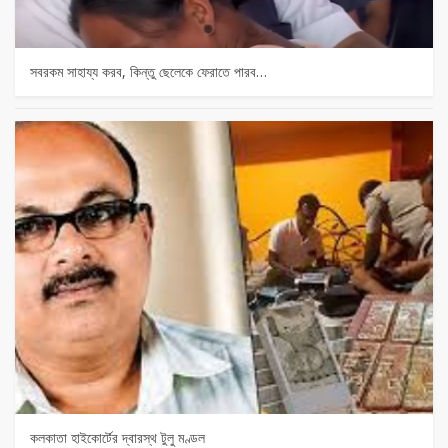
সবরকম সাহায্য করব, কিন্তু ছেলেকে ফেরাতে পারব…
কলকাতা হাইকোর্টের দ্বারস্থ টুলু মণ্ডল